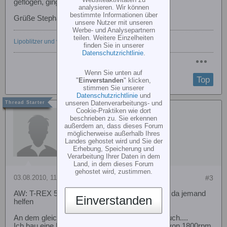
geflogen, ging alles gut
analysieren. Wir können
bestimmte Informationen über
Grüße Stephan
unsere Nutzer mit unseren
Werbe- und Analysepartnern
teilen. Weitere Einzelheiten
Lipoblitzer und vieles mehr
finden Sie in unserer
Datenschutzrichtlinie
.
Wenn Sie unten auf
Top
"
Einverstanden
" klicken,
stimmen Sie unserer
Datenschutzrichtlinie
und
unseren Datenverarbeitungs- und
Cookie-Praktiken wie dort
cnlb86
beschrieben zu. Sie erkennen
außerdem an, dass dieses Forum
möglicherweise außerhalb Ihres
Landes gehostet wird und Sie der
Erhebung, Speicherung und
Verarbeitung Ihrer Daten in dem
Land, in dem dieses Forum
gehostet wird, zustimmen.
03.08.2010, 11:38
#3
AW: T-REX 500 Drehzahl für M-Blade kann mir da jemand
Einverstanden
helfen
An dem gleichen Gedanken sitze ich zur Zeit auch....
Ich bau eine EC-135 und strebe eine Drehzahl von 1800rpm