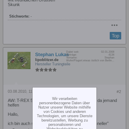
Mit freundlichen Grüssen
Skunk
Stichworte:
-
Top
Dabei seit:
02.01.2008
Stephan Lukas
Beiträge:
4134
Vorname:
Stephan
lipoblitzer.de
Wohn/Flugort:
etwas östlich von Berlin...
Hersteller Tuningteile
03.08.2010, 11:29
#2
Wir verarbeiten
AW: T-REX 500 Drehzahl für M-Blade kann mir da jemand
personenbezogene Daten über
helfen
Nutzer unserer Website mithilfe
von Cookies und anderen
Hallo,
Technologien, um unsere Dienste
bereitzustellen, Werbung zu
ich bin auch schon die M-Blades "ein bissel schneller"
personalisieren und
Websiteaktivitäten zu