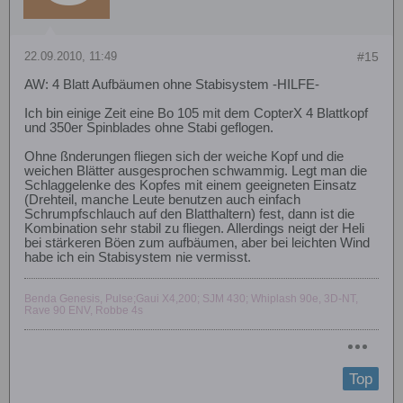
22.09.2010, 11:49
#15
AW: 4 Blatt Aufbäumen ohne Stabisystem -HILFE-
Ich bin einige Zeit eine Bo 105 mit dem CopterX 4 Blattkopf
und 350er Spinblades ohne Stabi geflogen.
Ohne ßnderungen fliegen sich der weiche Kopf und die
weichen Blätter ausgesprochen schwammig. Legt man die
Schlaggelenke des Kopfes mit einem geeigneten Einsatz
(Drehteil, manche Leute benutzen auch einfach
Schrumpfschlauch auf den Blatthaltern) fest, dann ist die
Kombination sehr stabil zu fliegen. Allerdings neigt der Heli
bei stärkeren Böen zum aufbäumen, aber bei leichten Wind
habe ich ein Stabisystem nie vermisst.
Benda Genesis, Pulse;Gaui X4,200; SJM 430; Whiplash 90e, 3D-NT,
Rave 90 ENV, Robbe 4s
Top