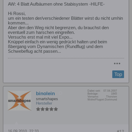
AW: 4 Blatt Aufbäumen ohne Stabisystem -HILFE-
Hi Rossi,
um ein testen der/verschiedener Blätter wirst du nicht umhin
kommen...
Aber den den Weg nicht begrenzen, du brauchst den
eventuell zum harschen eingreifen.
Versuchs erst mal mit viel Expo...
Knüppel einfach ein wenig gedrückt halten und beim
ßbergang vom Dynamischen (Rundflug) und dem
Schwebeflug acht passen...
Top
Dabei seit:
07.04.2007
binolein
Beiträge:
1845
Vorname:
Thorsten
smartshapes
Wohn/Flugort:
Dortmund
Hersteller
16.09.2010, 22:33
#12