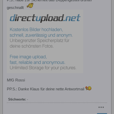
P.S.: habe zur Sicherheit das Deppengestell drunter
geschnallt
MfG Rossi
PP.S.: Danke Klaus für deine nette Antwortmail
Stichworte:
-