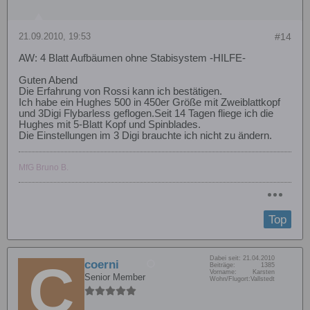
21.09.2010, 19:53
#14
AW: 4 Blatt Aufbäumen ohne Stabisystem -HILFE-
Guten Abend
Die Erfahrung von Rossi kann ich bestätigen.
Ich habe ein Hughes 500 in 450er Größe mit Zweiblattkopf
und 3Digi Flybarless geflogen.Seit 14 Tagen fliege ich die
Hughes mit 5-Blatt Kopf und Spinblades.
Die Einstellungen im 3 Digi brauchte ich nicht zu ändern.
MfG Bruno B.
Top
Dabei seit:
21.04.2010
coerni
Beiträge:
1385
Vorname:
Karsten
Senior Member
Wohn/Flugort:
Vallstedt