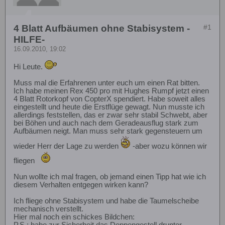
4 Blatt Aufbäumen ohne Stabisystem -
#1
HILFE-
16.09.2010, 19:02
Hi Leute.
Muss mal die Erfahrenen unter euch um einen Rat bitten.
Ich habe meinen Rex 450 pro mit Hughes Rumpf jetzt einen
4 Blatt Rotorkopf von CopterX spendiert. Habe soweit alles
eingestellt und heute die Erstflüge gewagt. Nun musste ich
allerdings feststellen, das er zwar sehr stabil Schwebt, aber
bei Böhen und auch nach dem Geradeausflug stark zum
Aufbäumen neigt. Man muss sehr stark gegensteuern um
wieder Herr der Lage zu werden
-aber wozu können wir
fliegen
Nun wollte ich mal fragen, ob jemand einen Tipp hat wie ich
diesem Verhalten entgegen wirken kann?
Ich fliege ohne Stabisystem und habe die Taumelscheibe
mechanisch verstellt.
Hier mal noch ein schickes Bildchen: