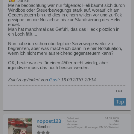
Danke.
Meine beobachtung war nur folgende: Heli bäumt sich durch
Windböe oder Steuerbewegungs stark auf, worauf ich am
Gegensteuern bin und dies in einem wilden vor und zurück
gewippe um die Nullachse bis zur Stabilisierung des Helis
endet.
Man hat manchmal das Gefühl, das das Heck plötzlich in
ein Loch fällt....
Nun habe ich schon überlegt die Servowege weiter zu
begrenzen, aber was mache ich dann in einer Notsituation,
wenn ich nicht mehr ausreichend gegensteuern kann?
OK, heute war es für einen 450er recht windig, aber
irgendwie muss das noch besser werden.
Zuletzt geändert von
Gast
;
16.09.2010, 20:14
.
Top
Dabei seit:
14.09.2009
nopost123
Beiträge:
516
Vorname:
Norbert
Member
Wohn/Flugort:
Altenberge, FMSC-Steinfurt