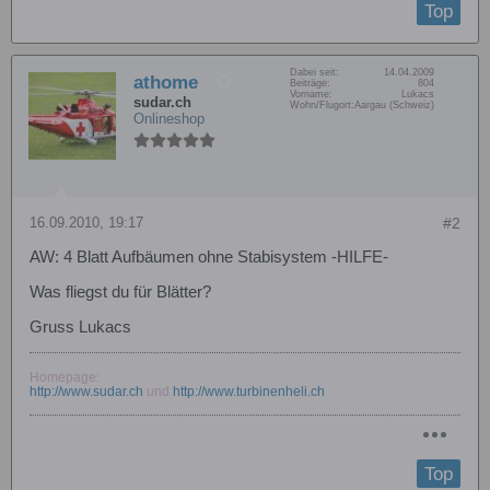
Top
Dabei seit:
14.04.2009
athome
Beiträge:
804
Vorname:
Lukacs
sudar.ch
Wohn/Flugort:
Aargau (Schweiz)
Onlineshop
16.09.2010, 19:17
#2
AW: 4 Blatt Aufbäumen ohne Stabisystem -HILFE-
Was fliegst du für Blätter?
Gruss Lukacs
Homepage:
http://www.sudar.ch
und
http://www.turbinenheli.ch
Top