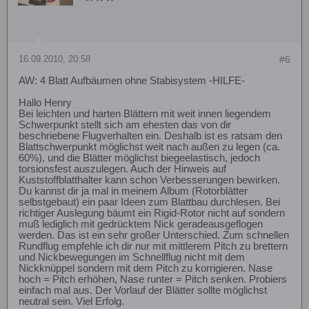
16.09.2010, 20:58
#6
AW: 4 Blatt Aufbäumen ohne Stabisystem -HILFE-
Hallo Henry
Bei leichten und harten Blättern mit weit innen liegendem
Schwerpunkt stellt sich am ehesten das von dir
beschriebene Flugverhalten ein. Deshalb ist es ratsam den
Blattschwerpunkt möglichst weit nach außen zu legen (ca.
60%), und die Blätter möglichst biegeelastisch, jedoch
torsionsfest auszulegen. Auch der Hinweis auf
Kuststoffblatthalter kann schon Verbesserungen bewirken.
Du kannst dir ja mal in meinem Album (Rotorblätter
selbstgebaut) ein paar Ideen zum Blattbau durchlesen. Bei
richtiger Auslegung bäumt ein Rigid-Rotor nicht auf sondern
muß lediglich mit gedrücktem Nick geradeausgeflogen
werden. Das ist ein sehr großer Unterschied. Zum schnellen
Rundflug empfehle ich dir nur mit mittlerem Pitch zu brettern
und Nickbewegungen im Schnellflug nicht mit dem
Nickknüppel sondern mit dem Pitch zu korrigieren. Nase
hoch = Pitch erhöhen, Nase runter = Pitch senken. Probiers
einfach mal aus. Der Vorlauf der Blätter sollte möglichst
neutral sein. Viel Erfolg.