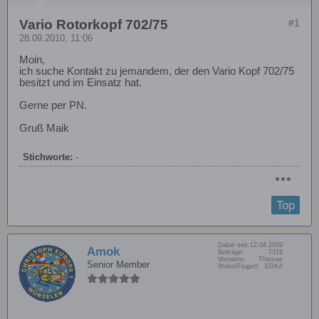
Vario Rotorkopf 702/75
#1
28.09.2010, 11:06
Moin,
ich suche Kontakt zu jemandem, der den Vario Kopf 702/75
besitzt und im Einsatz hat.
Gerne per PN.
Gruß Maik
Stichworte:
-
Top
Dabei seit:
12.04.2009
Amok
Beiträge:
7316
Vorname:
Thomas
Senior Member
Wohn/Flugort:
EDKA