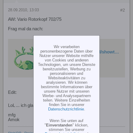
28.09.2010, 13:03
#2
AW: Vario Rotorkopf 702/75
Frag mal da nach:
Wir verarbeiten
404 Not Found
personenbezogene Daten über
http://www.rc-heli.de/board/showthread.php?t=160497&highlight=702%2F75
Nutzer unserer Website mithilfe
von Cookies und anderen
Technologien, um unsere Dienste
bereitzustellen, Werbung zu
personalisieren und
Websiteaktivitäten zu
analysieren. Wir können
bestimmte Informationen über
unsere Nutzer mit unseren
Edit:
Werbe- und Analysepartnern
teilen. Weitere Einzelheiten
finden Sie in unserer
LoL ... ich glaub den kennste schon
Datenschutzrichtlinie
.
mfg
Amok
Wenn Sie unten auf
"
Einverstanden
" klicken,
stimmen Sie unserer