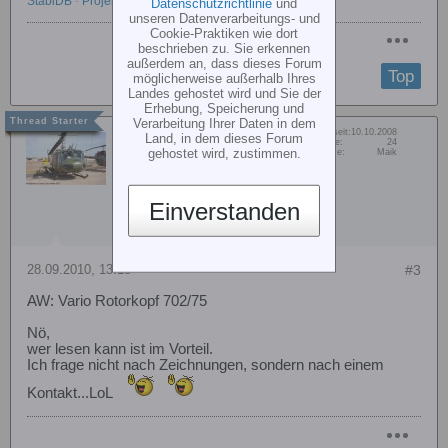
StabiDB
-
Projekt: Euro1
Datenschutzrichtlinie
und
unseren Datenverarbeitungs- und
Cookie-Praktiken wie dort
beschrieben zu. Sie erkennen
außerdem an, dass dieses Forum
Top
möglicherweise außerhalb Ihres
Landes gehostet wird und Sie der
Erhebung, Speicherung und
Verarbeitung Ihrer Daten in dem
Dabei seit:
10.10.2008
Land, in dem dieses Forum
Maiki
Beiträge:
24
gehostet wird, zustimmen.
Vorname:
Maik
Member
Einverstanden
28.09.2010, 13:13
#3
AW: Vario Rotorkopf 702/75
Nö,
wer lesen kann ist im Vorteil.
Ich frage nicht nach Zeichnungen, sondern nach einem
Kontakt...LoL