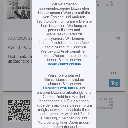
don_king
Beiträge:
2743
Wir verarbeiten
Vorname:
Stefan
Gelöscht
personenbezogene Daten über
Nutzer unserer Website mithilfe
von Cookies und anderen
Technologien, um unsere Dienste
bereitzustellen, Werbung zu
personalisieren und
Websiteaktivitäten zu
30.07.2010, 21:05
#2
analysieren. Wir können
bestimmte Informationen über
unsere Nutzer mit unseren
AW: T8FG Update Probleme
Werbe- und Analysepartnern
teilen. Weitere Einzelheiten
Nicht einfach auf die Karte kopieren, sondern die
finden Sie in unserer
updater.exe ausführen.
Datenschutzrichtlinie
.
Wenn Sie unten auf
"
Einverstanden
" klicken,
Top
stimmen Sie unserer
Datenschutzrichtlinie
und
unseren Datenverarbeitungs- und
Cookie-Praktiken wie dort
Dabei seit:
08.09.2009
beschrieben zu. Sie erkennen
PeterLustich
Beiträge:
2586
außerdem an, dass dieses Forum
Vorname:
Timo
CopterFactory
Wohn/Flugort:
Verl &amp; Umgebung, MFG-Heideflieger
möglicherweise außerhalb Ihres
Teampilot
Landes gehostet wird und Sie der
Erhebung, Speicherung und
Verarbeitung Ihrer Daten in dem
Land, in dem dieses Forum