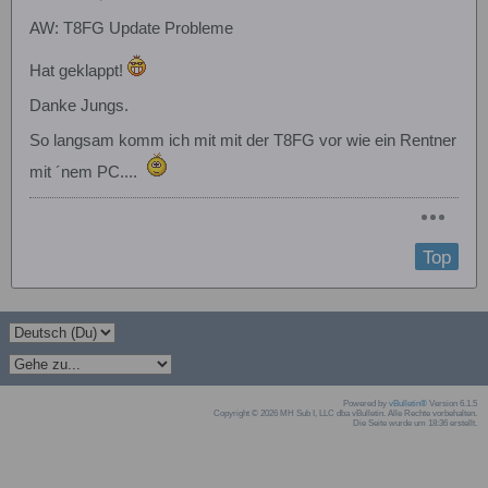
AW: T8FG Update Probleme
Hat geklappt!
Danke Jungs.
So langsam komm ich mit mit der T8FG vor wie ein Rentner
mit ´nem PC....
Top
Powered by
vBulletin®
Version 6.1.5
Copyright © 2026 MH Sub I, LLC dba vBulletin. Alle Rechte vorbehalten.
Die Seite wurde um 18:36 erstellt.