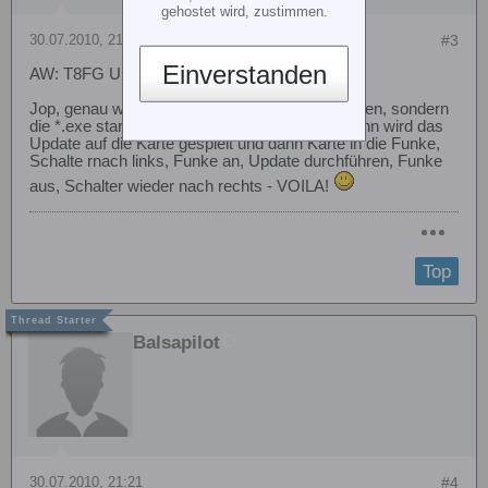
gehostet wird, zustimmen.
30.07.2010, 21:10
#3
Einverstanden
AW: T8FG Update Probleme
Jop, genau wie don king sagt. Nicht draufkopieren, sondern
die *.exe starten die in der Zip Datei drin ist. Dann wird das
Update auf die Karte gespielt und dann Karte in die Funke,
Schalte rnach links, Funke an, Update durchführen, Funke
aus, Schalter wieder nach rechts - VOILA!
Top
Balsapilot
30.07.2010, 21:21
#4