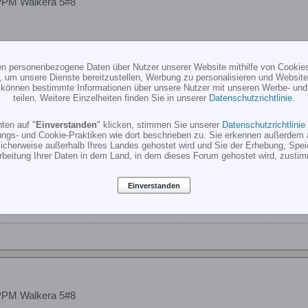
PPM Walkera 5#8
ten personenbezogene Daten über Nutzer unserer Website mithilfe von Cookie
, um unsere Dienste bereitzustellen, Werbung zu personalisieren und Websitea
r können bestimmte Informationen über unsere Nutzer mit unseren Werbe- und
teilen. Weitere Einzelheiten finden Sie in unserer
Datenschutzrichtlinie
.
ten auf "
Einverstanden
" klicken, stimmen Sie unserer
Datenschutzrichtlinie
PPM Walkera 5#8
ungs- und Cookie-Praktiken wie dort beschrieben zu. Sie erkennen außerdem 
cherweise außerhalb Ihres Landes gehostet wird und Sie der Erhebung, Spe
rbeitung Ihrer Daten in dem Land, in dem dieses Forum gehostet wird, zusti
sehen
Einverstanden
l leider ausverkauft
PPM Walkera 5#8