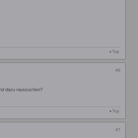
Top
#6
end dazu raussuchen?
Top
#7