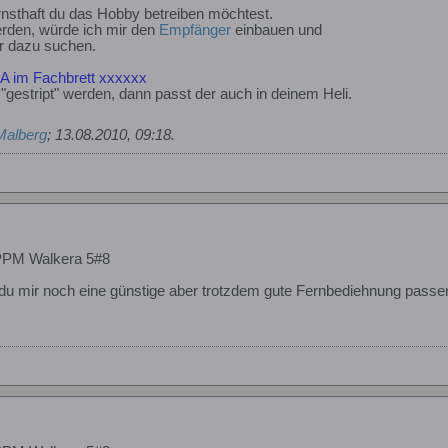
ernsthaft du das Hobby betreiben möchtest.
werden, würde ich mir den
Empfänger
einbauen und
r dazu suchen.
KA im Fachbrett xxxxxx
gestript" werden, dann passt der auch in deinem Heli.
Malberg
;
13.08.2010, 09:18
.
PPM Walkera 5#8
du mir noch eine günstige aber trotzdem gute Fernbediehnung pass