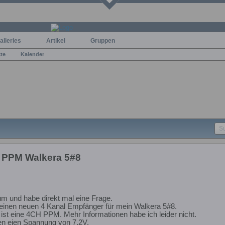
alleries
Artikel
Gruppen
ste
Kalender
 PPM Walkera 5#8
rum und habe direkt mal eine Frage.
 einen neuen 4 Kanal Empfänger für mein Walkera 5#8.
st eine 4CH PPM. Mehr Informationen habe ich leider nicht.
n eien Spannung von 7,2V.