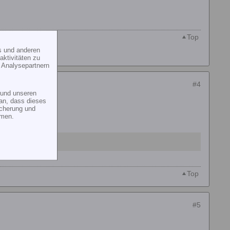
Top
s und anderen
ktivitäten zu
 Analysepartnern
#4
und unseren
an, dass dieses
icherung und
mmen.
Top
#5