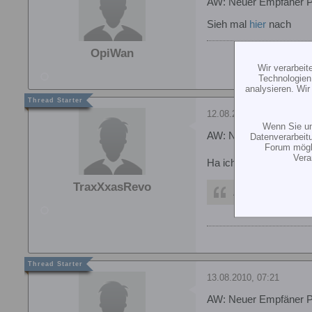
AW: Neuer Empfäner 
Sieh mal
hier
nach
OpiWan
Wir verarbei
Technologien
analysieren. Wi
12.08.2010, 15:35
Wenn Sie un
AW: Neuer Empfäner 
Datenverarbeit
Forum mögli
Vera
Ha ich auch schon ge
TraxXxasRevo
Lieferzeit: Artike
13.08.2010, 07:21
AW: Neuer Empfäner 