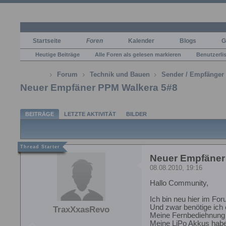
Startseite
Foren
Kalender
Blogs
G
Heutige Beiträge
Alle Foren als gelesen markieren
Benutzerli
Forum
Technik und Bauen
Sender / Empfänger
Neuer Empfäner PPM Walkera 5#8
BEITRÄGE
LETZTE AKTIVITÄT
BILDER
Neuer Empfäner
08.08.2010, 19:16
Hallo Community,
Ich bin neu hier im Fo
Und zwar benötige ich
TraxXxasRevo
Meine Fernbediehnung i
Meine LiPo Akkus habe