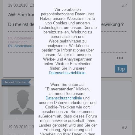
19.08.2010, 13:06
#2
Wir verarbeiten
personenbezogene Daten über
AW: Spektrum Dx6i Schalterbelegung
Nutzer unserer Website mithilfe
von Cookies und anderen
Du meinst den Kanal für die Regelung der Kreiselwirkung ?
Technologien, um unsere Dienste
bereitzustellen, Werbung zu
personalisieren und
RC-Modellbau-Center
Websiteaktivitäten zu
OnlineShop
analysieren. Wir können
RC-Modellbau-Center
bestimmte Informationen über
unsere Nutzer mit unseren
Werbe- und Analysepartnern
teilen. Weitere Einzelheiten
Top
finden Sie in unserer
Datenschutzrichtlinie
.
Wenn Sie unten auf
HEGI
"
Einverstanden
" klicken,
stimmen Sie unserer
Datenschutzrichtlinie
und
unseren Datenverarbeitungs- und
Cookie-Praktiken wie dort
beschrieben zu. Sie erkennen
außerdem an, dass dieses Forum
möglicherweise außerhalb Ihres
Landes gehostet wird und Sie der
19.08.2010, 13:07
#3
Erhebung, Speicherung und
Verarbeitung Ihrer Daten in dem