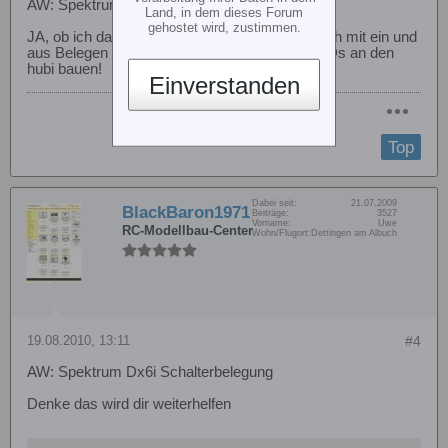
AW: Spektrum Dx6i Schalterbelegung
Land, in dem dieses Forum
gehostet wird, zustimmen.
JA, ob ich da an der Dx6i einen SChalter einfach mit ein und
aus Belegen kann. Ich will mir mal ein paar LEDs an den
hubi bauen!
Einverstanden
Top
Dabei seit:
21.07.2009
BlackBaron1971
Beiträge:
3527
Vorname:
Uwe
RC-Modellbau-Center
Wohn/Flugort:
Dettingen am Albuch
19.08.2010, 13:11
#4
AW: Spektrum Dx6i Schalterbelegung
Denke das wird dir weiterhelfen