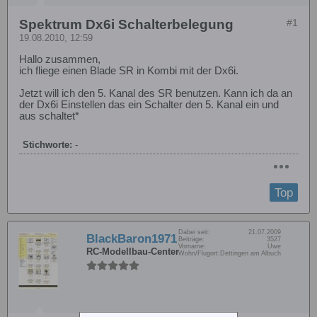
Spektrum Dx6i Schalterbelegung
#1
19.08.2010, 12:59
Hallo zusammen,
ich fliege einen Blade SR in Kombi mit der Dx6i.
Jetzt will ich den 5. Kanal des SR benutzen. Kann ich da an
der Dx6i Einstellen das ein Schalter den 5. Kanal ein und
aus schaltet*
Stichworte:
-
Top
Dabei seit:
21.07.2009
BlackBaron1971
Beiträge:
3527
Vorname:
Uwe
RC-Modellbau-Center
Wohn/Flugort:
Dettingen am Albuch