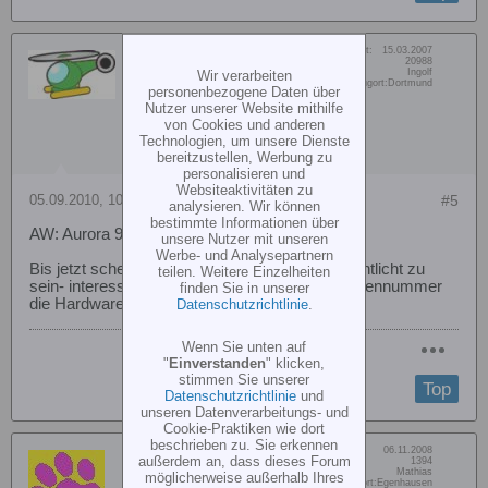
Dabei seit:
15.03.2007
Juky
Beiträge:
20988
Vorname:
Ingolf
Wir verarbeiten
RC-Heli TEAM
Wohn/Flugort:
Dortmund
personenbezogene Daten über
Nutzer unserer Website mithilfe
von Cookies und anderen
Technologien, um unsere Dienste
bereitzustellen, Werbung zu
personalisieren und
Websiteaktivitäten zu
05.09.2010, 10:45
#5
analysieren. Wir können
bestimmte Informationen über
AW: Aurora 9 - Hardware ßnderungen ?
unsere Nutzer mit unseren
Werbe- und Analysepartnern
Bis jetzt scheinen nur die Infos zur 1.07 veröffentlicht zu
teilen. Weitere Einzelheiten
sein- interessant wäre eine Info ab welcher Seriennummer
finden Sie in unserer
die Hardware- ßnderungen gemacht wurden ..
Datenschutzrichtlinie
.
Wenn Sie unten auf
"
Einverstanden
" klicken,
stimmen Sie unserer
Top
Datenschutzrichtlinie
und
unseren Datenverarbeitungs- und
Cookie-Praktiken wie dort
beschrieben zu. Sie erkennen
Dabei seit:
06.11.2008
Tiger996
außerdem an, dass dieses Forum
Beiträge:
1394
Vorname:
Mathias
möglicherweise außerhalb Ihres
matzesmodellshop.de
Wohn/Flugort:
Egenhausen