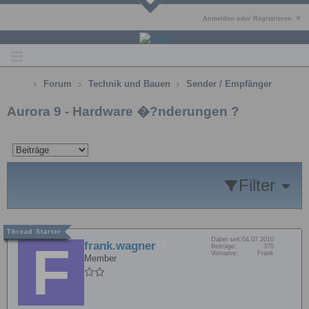
Anmelden oder Registrieren
Forum
Technik und Bauen
Sender / Empfänger
Aurora 9 - Hardware �?nderungen ?
Filter
Dabei seit:
04.07.2010
frank.wagner
Beiträge:
370
Vorname:
Frank
Member