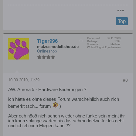
Top
Dabei seit:
06.11.2008
Tiger996
Beiträge:
1394
Vorname:
Mathias
matzesmodellshop.de
Wohn/Flugort:
Egenhausen
Onlineshop
10.09.2010, 11:39
#8
AW: Aurora 9 - Hardware ßnderungen ?
ich hätte es ohne dieses Forum warscheinlich auch nich
bemerkt (sch... forum
)
Aber och nööö nich schon wieder ohne funke sein meint ihr
ich kann solange warten bis das schmuddelwetter los geht
und ich eh nich Fliegen kann ??