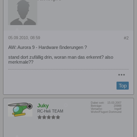
05.09.2010, 08:59
#2
AW: Aurora 9 - Hardware ßnderungen ?
stand dort zufällig drin, woran man das erkennt? also
merkmale??
Top
Dabei seit:
15.03.2007
Juky
Beiträge:
20988
Vorname:
Ingolf
RC-Heli TEAM
Wohn/Flugort:
Dortmund