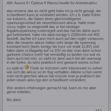
AW: Aurora 9 / Optima 9 Warnschwelle für Antriebsakku
also erstens das es nicht geht habe ich ja nicht gesagt. der
schwellwert kann ja verändert werden. ich z.b. hatte früher
nur kokams, die haben einen gleichmäßigeren
spannungsverlauf als neure/bessere akkus. hatte mein
roxxy regler so eingestellt das er bei niedriger
flugakkuspannung runterregelt und das hat bis dahin auch
gut funktioniert. habe mir dann turnigy's 2200mAh mit 40C
bestellt. dachte ich kann mich auch auf den regler verlassen.
aber die neueren akkus halten sehr lange die spannung
konstant hoch (beim turnigy bis kurz vor ende 11,8V) und
fallen dann schlagartig auf ca 10V so das man dann schon
garkeine chance mehr hat vernünftig zu landen (so war es
dann auch bei mir). so sieht es dann auch bei der warnung
in der funke, du wirst praktisch erst gewarnt wenns schon
zu spät ist
Finde es trotzdem sehr interessant zu sehen
wie sich die akkus so im flug verhalten. Alleine schon wenn
man nicht gleichen akkus hat müsste man ja praktisch bei
jeden neuen akku typ den schwellwert verändern.
Wer andere erfahrungen gemacht hat, kann es mir aber
gerne mitteilen.
Bis dann