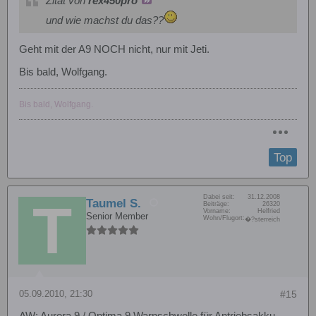
Zitat von
rex450pro
und wie machst du das??
Geht mit der A9 NOCH nicht, nur mit Jeti.
Bis bald, Wolfgang.
Bis bald, Wolfgang.
Top
Dabei seit:
31.12.2008
Taumel S.
Beiträge:
26320
Vorname:
Helfried
Senior Member
Wohn/Flugort:
�?sterreich
05.09.2010, 21:30
#15