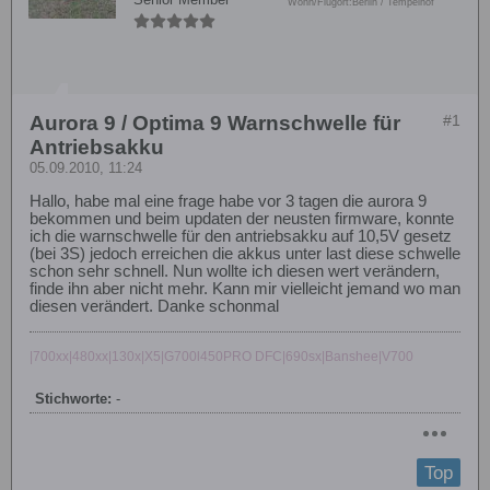
Wohn/Flugort:
Berlin / Tempelhof
Aurora 9 / Optima 9 Warnschwelle für
#1
Antriebsakku
05.09.2010, 11:24
Hallo, habe mal eine frage habe vor 3 tagen die aurora 9
bekommen und beim updaten der neusten firmware, konnte
ich die warnschwelle für den antriebsakku auf 10,5V gesetz
(bei 3S) jedoch erreichen die akkus unter last diese schwelle
schon sehr schnell. Nun wollte ich diesen wert verändern,
finde ihn aber nicht mehr. Kann mir vielleicht jemand wo man
diesen verändert. Danke schonmal
|700xx|480xx|130x|X5|G700l450PRO DFC|690sx|Banshee|V700
Stichworte:
-
Top