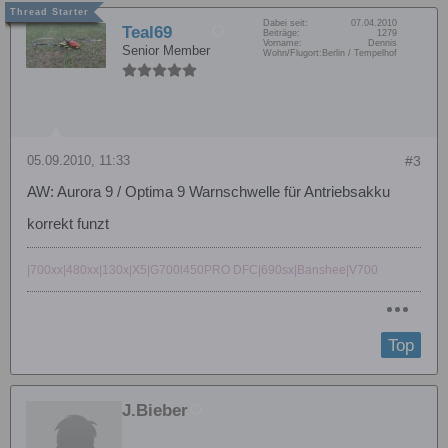
Dabei seit:
07.04.2010
Teal69
Beiträge:
1279
Vorname:
Dennis
Senior Member
Wohn/Flugort:
Berlin / Tempelhof
05.09.2010, 11:33
#3
AW: Aurora 9 / Optima 9 Warnschwelle für Antriebsakku
korrekt funzt
|700xx|480xx|130x|X5|G700l450PRO DFC|690sx|Banshee|V700
Top
J.Bieber