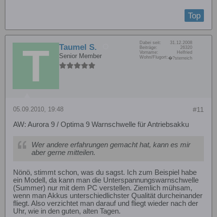
Top
Dabei seit:
31.12.2008
Taumel S.
Beiträge:
26320
Vorname:
Helfried
Senior Member
Wohn/Flugort:
�?sterreich
05.09.2010, 19:48
#11
AW: Aurora 9 / Optima 9 Warnschwelle für Antriebsakku
Wer andere erfahrungen gemacht hat, kann es mir
aber gerne mitteilen.
Nönö, stimmt schon, was du sagst. Ich zum Beispiel habe
ein Modell, da kann man die Unterspannungswarnschwelle
(Summer) nur mit dem PC verstellen. Ziemlich mühsam,
wenn man Akkus unterschiedlichster Qualität durcheinander
fliegt. Also verzichtet man darauf und fliegt wieder nach der
Uhr, wie in den guten, alten Tagen.