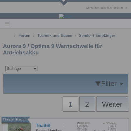
Anmelden oder Registrieren
Forum
Technik und Bauen
Sender / Empfänger
Aurora 9 / Optima 9 Warnschwelle für
Antriebsakku
Filter
1
2
Weiter
Dabei seit:
07.04.2010
Teal69
Beiträge:
1279
Vorname:
Dennis
Senior Member