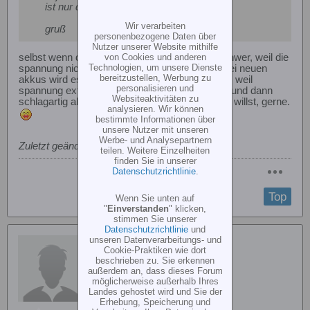
ist nur deine Akkus nicht gerade :-)
Wir verarbeiten
gruß
personenbezogene Daten über
Nutzer unserer Website mithilfe
von Cookies und anderen
selbst wenn du 5x das gleiche akku wird es schwer, weil die
Technologien, um unsere Dienste
spannung nicht geradlienig abfällt. besonders bei neuen
bereitzustellen, Werbung zu
akkus wird es kaum möglich danach zu fliegen, weil
personalisieren und
spannung extrem lange konstant gehalten wird und dann
Websiteaktivitäten zu
schlagartig abfällt. aber wenn du danach fliegen willst, gerne.
analysieren. Wir können
bestimmte Informationen über
unsere Nutzer mit unseren
Werbe- und Analysepartnern
Zuletzt geändert von
Gast
;
05.09.2010, 16:28
.
teilen. Weitere Einzelheiten
finden Sie in unserer
Datenschutzrichtlinie
.
Top
Wenn Sie unten auf
"
Einverstanden
" klicken,
stimmen Sie unserer
Datenschutzrichtlinie
und
unseren Datenverarbeitungs- und
J.Bieber
Cookie-Praktiken wie dort
beschrieben zu. Sie erkennen
außerdem an, dass dieses Forum
möglicherweise außerhalb Ihres
Landes gehostet wird und Sie der
Erhebung, Speicherung und