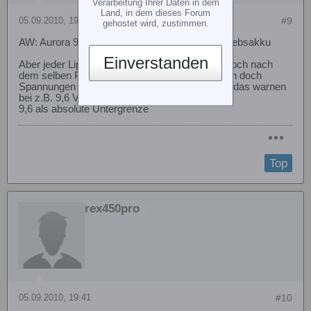
Verarbeitung Ihrer Daten in dem
Land, in dem dieses Forum
05.09.2010, 19:21
#9
gehostet wird, zustimmen.
AW: Aurora 9 / Optima 9 Warnschwelle für Antriebsakku
Einverstanden
Aber jeder Lipowarner/Piepser/Blitzer arbeitet doch nach
dem selben Prinzip, Auch in Reglern lassen sich doch
Spannungen einstellen. Warum geht dann nicht das warnen
bei z.B. 9,6 Volt korrekt.?
9,6 als absolute Untergrenze
Top
rex450pro
05.09.2010, 19:41
#10