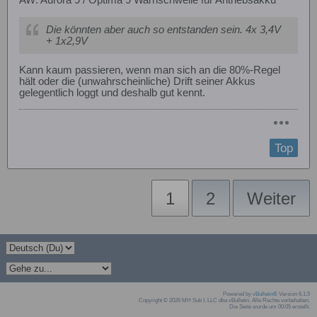
AW: Aurora 9 / Optima 9 Warnschwelle für Antriebsakku
Die könnten aber auch so entstanden sein. 4x 3,4V
+ 1x2,9V
Kann kaum passieren, wenn man sich an die 80%-Regel
hält oder die (unwahrscheinliche) Drift seiner Akkus
gelegentlich loggt und deshalb gut kennt.
Top
1
2
Weiter
Powered by
vBulletin®
Version 6.1.5
Copyright © 2026 MH Sub I, LLC dba vBulletin. Alle Rechte vorbehalten.
Die Seite wurde um 00:05 erstellt.