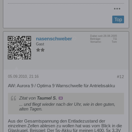
Top
Dabei seit:
28.08.2005
nasenschweber
Beiträge:
711
Vorname:
Tom
Gast
05.09.2010, 21:16
#12
AW: Aurora 9 / Optima 9 Warnschwelle für Antriebsakku
Zitat von
Taumel S.
... und fliegt wieder nach der Uhr, wie in den guten,
alten Tagen.
Aus der Gesamtspannung den Entladezustand der
einzelnen Zellen ablesen zu wollen hat was vom Blick in die
Glaskugel. Beispiel: Der 5s-Akku für meinen L400. 5x 3,3V