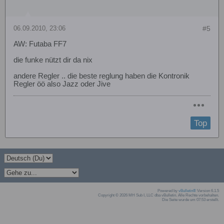
06.09.2010, 23:06
#5
AW: Futaba FF7
die funke nützt dir da nix
andere Regler .. die beste reglung haben die Kontronik
Regler öö also Jazz oder Jive
Top
Powered by
vBulletin®
Version 6.1.5
Copyright © 2026 MH Sub I, LLC dba vBulletin. Alle Rechte vorbehalten.
Die Seite wurde um 07:53 erstellt.