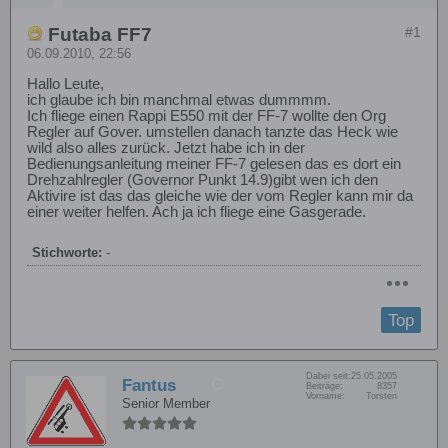
Futaba FF7
#1
06.09.2010, 22:56
Hallo Leute,
ich glaube ich bin manchmal etwas dummmm.
Ich fliege einen Rappi E550 mit der FF-7 wollte den Org
Regler auf Gover. umstellen danach tanzte das Heck wie
wild also alles zurück. Jetzt habe ich in der
Bedienungsanleitung meiner FF-7 gelesen das es dort ein
Drehzahlregler (Governor Punkt 14.9)gibt wen ich den
Aktivire ist das das gleiche wie der vom Regler kann mir da
einer weiter helfen. Ach ja ich fliege eine Gasgerade.
Stichworte:
-
Top
Dabei seit:
25.05.2005
Fantus
Beiträge:
8357
Vorname:
Torsten
Senior Member