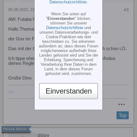
Datenschutzrichtlinie
.
06.09.2010, 22:59
#3
Wenn Sie unten auf
"
Einverstanden
" klicken,
AW: Futaba FF7
stimmen Sie unserer
Datenschutzrichtlinie
und
Hallo Thomas,
unseren Datenverarbeitungs- und
Cookie-Praktiken wie dort
der Gov im FF7 Menü ist nur für Nitro Helis.
beschrieben zu. Sie erkennen
außerdem an, dass dieses Forum
Das mit der Gasgeraden im Sender ist eigentlich schon i.O.
möglicherweise außerhalb Ihres
Landes gehostet wird und Sie der
Ich tippe eher das dein Heckpendeln vom Gov Modus
Erhebung, Speicherung und
deines Reglers kam.
Verarbeitung Ihrer Daten in dem
Land, in dem dieses Forum
gehostet wird, zustimmen.
Grüße Dino
Einverstanden
Zen...
Top
döpy