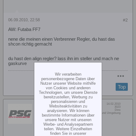
06.09.2010, 22:58
#2
AW: Futaba FF7
nene die meinen einen Verbrenner Regler, du hast das
shcon richtig gemacht
du hast den align regler? lass ihn im steller und mach ne
gaskurve
Wir verarbeiten
personenbezogene Daten über
Nutzer unserer Website mithilfe
Top
von Cookies und anderen
Technologien, um unsere Dienste
bereitzustellen, Werbung zu
personalisieren und
Dabei seit:
14.02.2010
Websiteaktivitäten zu
Luckylouds
Beiträge:
3023
analysieren. Wir können
Vorname:
Dino
PSG-Dynamics
Wohn/Flugort:
Heilbronn und Umgebung
bestimmte Informationen über
Support
unsere Nutzer mit unseren
Werbe- und Analysepartnern
teilen. Weitere Einzelheiten
finden Sie in unserer