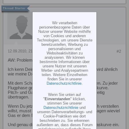
Stolgi
Wir verarbeiten
personenbezogene Daten über
Nutzer unserer Website mithilfe
von Cookies und anderen
Technologien, um unsere Dienste
bereitzustellen, Werbung zu
personalisieren und
12.09.2010, 21:25
#2
Websiteaktivitäten zu
analysieren. Wir können
AW: Probleme bei FF-10
bestimmte Informationen über
unsere Nutzer mit unseren
Ich kenn Deine funke nicht, aber ich denke sie wird ähnlich
Werbe- und Analysepartnern
wie meine Dx7 funktionieren...?
teilen. Weitere Einzelheiten
finden Sie in unserer
Mit dem Schalter kann ich 3 Flugphasen schalten. Zu jeder
Datenschutzrichtlinie
.
Flugphase gehört eine Pitchkurve und eine Gaskurve.
Pitch- und Gaskurve werden halt immer gleichzeitig
Wenn Sie unten auf
übertragen.
"
Einverstanden
" klicken,
stimmen Sie unserer
Wenn Du jetzt mit Deinem Knüppel nur den Pitch verstellen
Datenschutzrichtlinie
und
willst, musst Du dem Heli doch aber trotzdem sagen wieviel
unseren Datenverarbeitungs- und
Gas er dem Motor geben soll...?!
Cookie-Praktiken wie dort
beschrieben zu. Sie erkennen
Und genau dieses Gas stellst Du eben in der Gaskurve ein.
außerdem an, dass dieses Forum