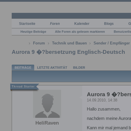
Startseite
Foren
Kalender
Blogs
G
Heutige Beiträge
Alle Foren als gelesen markieren
Benutzerli
Forum
Technik und Bauen
Sender / Empfänger
Aurora 9 �?bersetzung Englisch-Deutsch
BEITRÄGE
LETZTE AKTIVITÄT
BILDER
Aurora 9 �?ber
14.09.2010, 14:38
Hallo zusammen,
nachdem meine Aurora j
HeliRaven
Kann mir mal jemand be