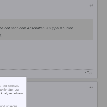
#6
e Zeit nach dem Anschalten. Knüppel ist unten.
t.
Top
s und anderen
#7
ktivitäten zu
 Analysepartnern
und unseren