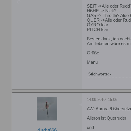
SEIT ->Aile oder Rudd
HßHE -> Nick?
GAS -> Throttle? Also 
QUER ->Aile oder Rud
GYRO klar
PITCH klar
Besten dank, ich dacht
Am liebsten wäre es mi
Grüße
Manu
Stichworte:
-
14.09.2010, 15:06
AW: Aurora 9 ßbersetz
Aileron ist Querruder
und
dudy666