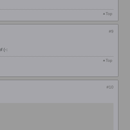
Top
#9
 (-:
Top
#10