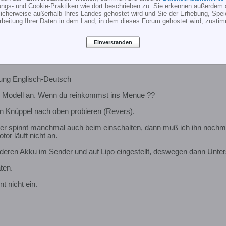
ungs- und Cookie-Praktiken wie dort beschrieben zu. Sie erkennen außerdem 
cherweise außerhalb Ihres Landes gehostet wird und Sie der Erhebung, Spe
 Normal gestellt.
rbeitung Ihrer Daten in dem Land, in dem dieses Forum gehostet wird, zusti
Einverstanden
ung Englisch-Deutsch
 Modell an. Wenn du reinkommst ins Menue ??
en Knüppel nach oben probieren (Revers).
er spinnt manchmal auch beim einschalten, dann muß ich ihn nochma
or läuft nicht an.
nderen Akku im Sender und auf Lipo eingestellt, deswegen dann Unt
ten.
t nicht ein.