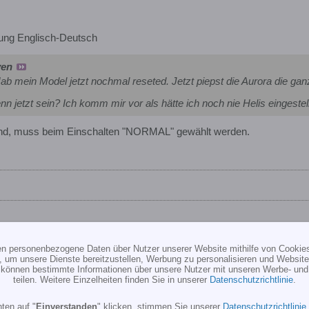
ung Englisch-Deutsch
ven
 mein Model jetzt nochmal reseted. Jetzt piepst die Aurora die ganz
 jetzt sein? Ich komm mir vor als hätte ich noch nie Helis eingestell
ind, muss beim Einschalten "NORMAL" gewählt werden.
ten personenbezogene Daten über Nutzer unserer Website mithilfe von Cookie
, um unsere Dienste bereitzustellen, Werbung zu personalisieren und Websitea
r können bestimmte Informationen über unsere Nutzer mit unseren Werbe- und
ung Englisch-Deutsch
teilen. Weitere Einzelheiten finden Sie in unserer
Datenschutzrichtlinie
.
ner,
funden.
ten auf "
Einverstanden
" klicken, stimmen Sie unserer
Datenschutzrichtlinie