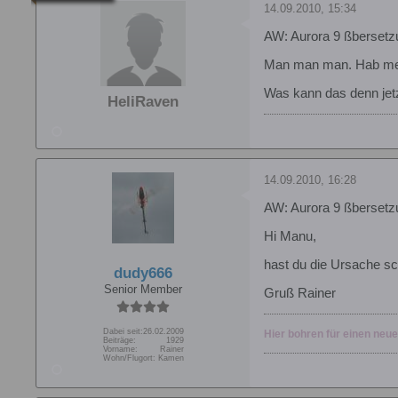
14.09.2010, 15:34
AW: Aurora 9 ßbersetz
Man man man. Hab mein 
Was kann das denn jetzt
HeliRaven
14.09.2010, 16:28
AW: Aurora 9 ßbersetz
Hi Manu,
hast du die Ursache s
dudy666
Senior Member
Gruß Rainer
Dabei seit:
26.02.2009
Hier bohren für einen neu
Beiträge:
1929
Vorname:
Rainer
Wohn/Flugort:
Kamen