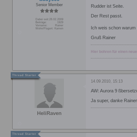
Senior Member
Rudder ist Seite.
Der Rest passt.
Dabei seit:
26.02.2009
Beiträge:
1929
Vorname:
Rainer
Ich weis schon warum i
Wohn/Flugort:
Kamen
Gruß Rainer
Hier bohren für einen neu
14.09.2010, 15:13
AW: Aurora 9 ßbersetz
Ja super, danke Rainer
HeliRaven