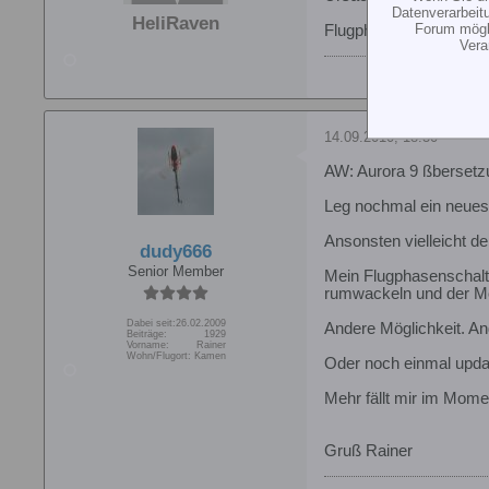
Datenverarbeit
HeliRaven
Forum mögli
Flugphasen hab ich auf
Vera
14.09.2010, 18:30
AW: Aurora 9 ßbersetz
Leg nochmal ein neues
Ansonsten vielleicht d
dudy666
Senior Member
Mein Flugphasenschalt
rumwackeln und der Mot
Dabei seit:
26.02.2009
Andere Möglichkeit. A
Beiträge:
1929
Vorname:
Rainer
Wohn/Flugort:
Kamen
Oder noch einmal upda
Mehr fällt mir im Momen
Gruß Rainer