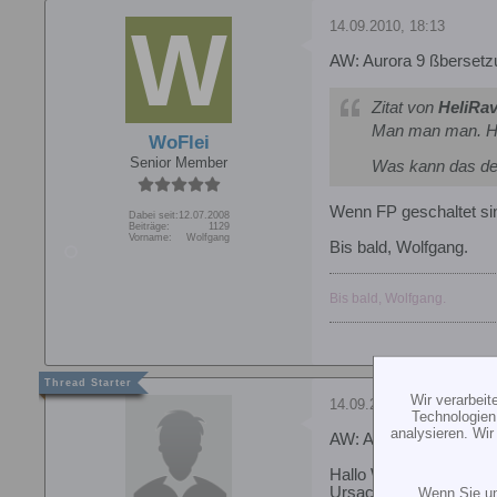
14.09.2010, 18:13
AW: Aurora 9 ßbersetz
Zitat von
HeliRa
Man man man. Hab
WoFlei
Senior Member
Was kann das denn
Wenn FP geschaltet s
Dabei seit:
12.07.2008
Beiträge:
1129
Vorname:
Wolfgang
Bis bald, Wolfgang.
Bis bald, Wolfgang.
Wir verarbei
14.09.2010, 18:25
Technologien
analysieren. Wi
AW: Aurora 9 ßbersetz
Hallo Wolfgang und Rai
Ursache noch nicht ge
Wenn Sie un