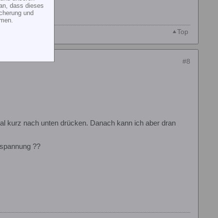
an, dass dieses
icherung und
mmen.
Top
#8
l kurz nach unten drücken. Danach kann ich aber dran
erspannung ??