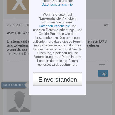
finden Sie in unserer
Datenschutzrichtlinie
.
Wenn Sie unten auf
"
Einverstanden
" klicken,
stimmen Sie unserer
26.09.2010, 20:42
#2
Datenschutzrichtlinie
und
unseren Datenverarbeitungs- und
AW: DX8 Achtung Softwarbug
Cookie-Praktiken wie dort
beschrieben zu. Sie erkennen
Erstens gibt es schon einen Thread mit Problemen zur DX8
außerdem an, dass dieses Forum
und zweitens ist das schon bekannt. Hättest du gelesen
möglicherweise außerhalb Ihres
Landes gehostet wird und Sie der
wenn du den Thread gesucht hättest.
Erhebung, Speicherung und
Trotzdem Danke.
Verarbeitung Ihrer Daten in dem
Land, in dem dieses Forum
gehostet wird, zustimmen.
Top
Einverstanden
EcoRc