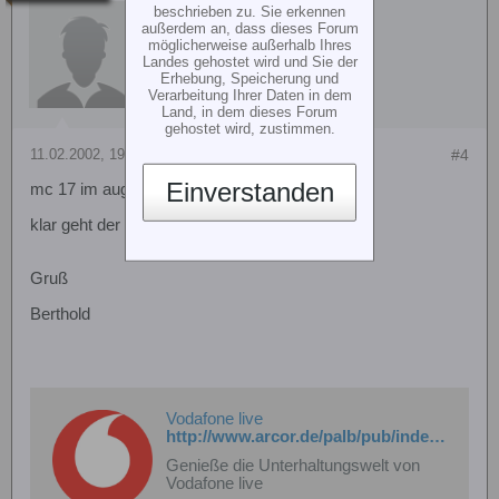
Berthold Pätzold
beschrieben zu. Sie erkennen
außerdem an, dass dieses Forum
möglicherweise außerhalb Ihres
Landes gehostet wird und Sie der
Erhebung, Speicherung und
Verarbeitung Ihrer Daten in dem
Land, in dem dieses Forum
gehostet wird, zustimmen.
11.02.2002, 19:17
#4
Einverstanden
mc 17 im augusta power?
klar geht der C 17
Gruß
Berthold
Vodafone live
http://www.arcor.de/palb/pub/index.php?alb_action=viewAlbum&album_ID=16007&n
Genieße die Unterhaltungswelt von
Vodafone live