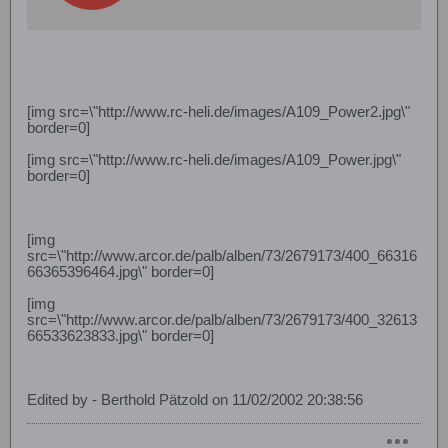
[img src=\"http://www.rc-heli.de/images/A109_Power2.jpg\"
border=0]
[img src=\"http://www.rc-heli.de/images/A109_Power.jpg\"
border=0]
[img
src=\"http://www.arcor.de/palb/alben/73/2679173/400_66316
66365396464.jpg\" border=0]
[img
src=\"http://www.arcor.de/palb/alben/73/2679173/400_32613
66533623833.jpg\" border=0]
Edited by - Berthold Pätzold on 11/02/2002 20:38:56