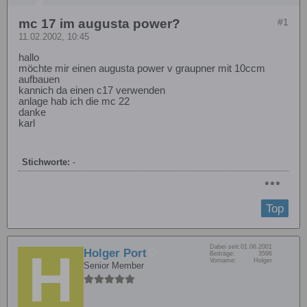
mc 17 im augusta power?
#1
11.02.2002, 10:45
hallo
möchte mir einen augusta power v graupner mit 10ccm
aufbauen
kannich da einen c17 verwenden
anlage hab ich die mc 22
danke
karl
Stichworte:
-
Top
Dabei seit:
01.06.2001
Holger Port
Beiträge:
3596
Vorname:
Holger
Senior Member