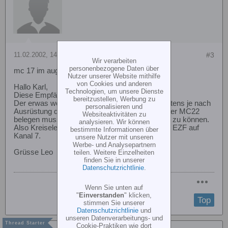
11.02.2002, 14:04
#3
Wir verarbeiten
personenbezogene Daten über
mc 17 im augusta power?
Nutzer unserer Website mithilfe
von Cookies und anderen
Hallo Karl,
Technologien, um unsere Dienste
Diese Empfänger setze ich auch mit Erfolg ein.
bereitzustellen, Werbung zu
Der erwas wenig Kanäle wegen wirst Du höchstens je nach
personalisieren und
Ausrüstung die Empfänger Kanäle anders auf der MC22
Websiteaktivitäten zu
belegen mussen um dann alle Kanäle benutzen zu können.
analysieren. Wir können
Also Kreiselempfindlichkeit auf Kanal 5 und das EZF auf
bestimmte Informationen über
Kanal 7.
unsere Nutzer mit unseren
Werbe- und Analysepartnern
Grüsse Leo
teilen. Weitere Einzelheiten
finden Sie in unserer
Datenschutzrichtlinie
.
Wenn Sie unten auf
"
Einverstanden
" klicken,
Top
stimmen Sie unserer
Datenschutzrichtlinie
und
unseren Datenverarbeitungs- und
Cookie-Praktiken wie dort