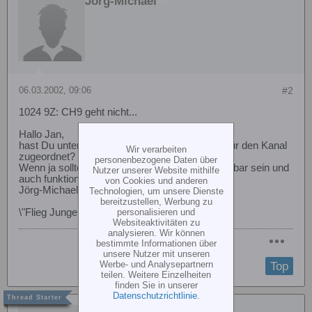
Jörg-Michael
06.03.2002, 09:06
#2
1024 9Z: CH9 geht nicht...
Hallo Jan,
hast Du unter \"FNC\" den Schalter als Geber für den Kanal
Wir verarbeiten
zugeordnet?
personenbezogene Daten über
Wenn ja sollte unter \"SRV\" die Schaltung sichtbar sein und
Nutzer unserer Website mithilfe
auch funktionieren.
von Cookies und anderen
Jörg-Michael
Technologien, um unsere Dienste
bereitzustellen, Werbung zu
\"Flieg Junge, Flieg, sonst kommst Du nie an!\"
personalisieren und
Websiteaktivitäten zu
analysieren. Wir können
bestimmte Informationen über
unsere Nutzer mit unseren
Werbe- und Analysepartnern
Top
teilen. Weitere Einzelheiten
finden Sie in unserer
Datenschutzrichtlinie
.
Gast