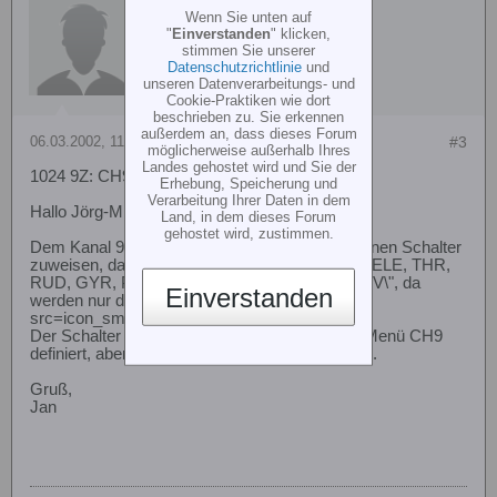
Wenn Sie unten auf
"
Einverstanden
" klicken,
stimmen Sie unserer
Datenschutzrichtlinie
und
unseren Datenverarbeitungs- und
Cookie-Praktiken wie dort
beschrieben zu. Sie erkennen
außerdem an, dass dieses Forum
06.03.2002, 11:24
#3
möglicherweise außerhalb Ihres
Landes gehostet wird und Sie der
1024 9Z: CH9 geht nicht...
Erhebung, Speicherung und
Verarbeitung Ihrer Daten in dem
Hallo Jörg-Michael,
Land, in dem dieses Forum
gehostet wird, zustimmen.
Dem Kanal 9 kann ich aber leider in \"FNC\" keinen Schalter
zuweisen, das geht nur für die Kanäle 1-8 (AIL, ELE, THR,
RUD, GYR, PIT, AU1 und AU2), ebenso in \"SRV\", da
Einverstanden
werden nur diese Kanäle angezeigt... [img
src=icon_smile_sad.gif border=0 align=middle]
Der Schalter für Kanal 9 wird laut Anleitung im Menü CH9
definiert, aber wie gesagt, da tut sich garnichts...
Gruß,
Jan