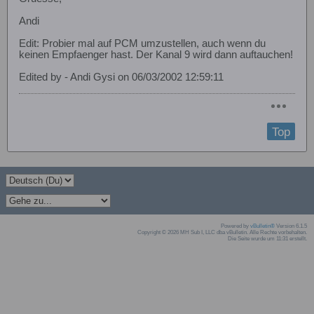
Andi
Edit: Probier mal auf PCM umzustellen, auch wenn du
keinen Empfaenger hast. Der Kanal 9 wird dann auftauchen!
Edited by - Andi Gysi on 06/03/2002 12:59:11
Top
Powered by
vBulletin®
Version 6.1.5
Copyright © 2026 MH Sub I, LLC dba vBulletin. Alle Rechte vorbehalten.
Die Seite wurde um 11:31 erstellt.