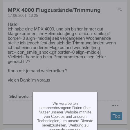
MPX 4000 Flugzustände/Trimmung
#1
17.06.2001, 13:25
Hallo,
ich habe eine MPX 4000, und bin bisher immer gut
klargekommen, im Helimodus;[img src=icon_smile.gif
border=0 align=middle] seit vergangenen Wochenende
stellte ich jedoch fest das sich die Trimmung ändert wenn
ich auf einen anderen Flugzustand wechsle ![img
src=icon_smile_shock.gif border=0 align=middle]
Vielleicht habe ich beim Programmieren einen fehler
gemacht ??
Kann mir jemand weiterhelfen ?
vielen Dank im voraus
Stichworte:
-
Wir verarbeiten
personenbezogene Daten über
Nutzer unserer Website mithilfe
Top
von Cookies und anderen
Technologien, um unsere Dienste
bereitzustellen, Werbung zu
personalisieren und