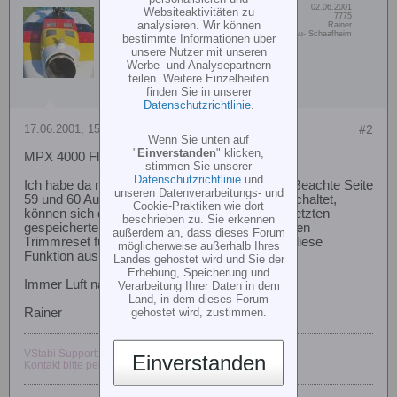
Dabei seit:
02.06.2001
Websiteaktivitäten zu
RV
Beiträge:
7775
analysieren. Wir können
Vorname:
Rainer
Mikado-Heli.de
Wohn/Flugort:
Modellsportgruppe Bachgau- Schaafheim
bestimmte Informationen über
VStabi-Support
unsere Nutzer mit unseren
Werbe- und Analysepartnern
teilen. Weitere Einzelheiten
finden Sie in unserer
Datenschutzrichtlinie
.
17.06.2001, 15:08
#2
Wenn Sie unten auf
"
Einverstanden
" klicken,
MPX 4000 Flugzustände/Trimmung
stimmen Sie unserer
Datenschutzrichtlinie
und
Ich habe da noch ne Anleitung einer MC 4000: Beachte Seite
unseren Datenverarbeitungs- und
59 und 60 Autotrimm-Funktion! Ist diese eingeschaltet,
Cookie-Praktiken wie dort
können sich die eingesetllten Trimmungen zur letzten
beschrieben zu. Sie erkennen
gespeicherten Trimmung addieren! Mach mal nen
außerdem an, dass dieses Forum
Trimmreset für jeden Flugzustand und schalte diese
möglicherweise außerhalb Ihres
Funktion aus.
Landes gehostet wird und Sie der
Erhebung, Speicherung und
Immer Luft nach unten lassen!
Verarbeitung Ihrer Daten in dem
Land, in dem dieses Forum
gehostet wird, zustimmen.
Rainer
VStabi Support:
http://www.vstabi.de
Einverstanden
Kontakt bitte per Email, keine PN.