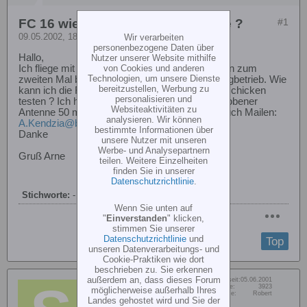
FC 16 wie teste ich die Reichweite ?
#1
09.05.2002, 18:17
Wir verarbeiten
personenbezogene Daten über
Hallo,
Nutzer unserer Website mithilfe
von Cookies und anderen
Ich fliege mit der FC 16 Helis, hatte Heute schon zum
Technologien, um unsere Dienste
zweiten Mal bei beiden Helis Zuckungen im Flugbetrieb. Wie
bereitzustellen, Werbung zu
kann ich die Reichweite des Senders ohne Einschicken
personalisieren und
testen ? Ich habe da was im Kopf mit eingeschobener
Websiteaktivitäten zu
Antenne 50 m Entfernung ?!? Antworten bitte auch Mailen:
analysieren. Wir können
A.Kendzia@bockeroth.de
bestimmte Informationen über
Danke
unsere Nutzer mit unseren
Werbe- und Analysepartnern
Gruß Arne
teilen. Weitere Einzelheiten
finden Sie in unserer
Datenschutzrichtlinie
.
Stichworte:
-
Wenn Sie unten auf
"
Einverstanden
" klicken,
stimmen Sie unserer
Datenschutzrichtlinie
und
Top
unseren Datenverarbeitungs- und
Cookie-Praktiken wie dort
beschrieben zu. Sie erkennen
außerdem an, dass dieses Forum
Dabei seit:
05.06.2001
siXtreme
Beiträge:
3923
möglicherweise außerhalb Ihres
Vorname:
Robert
Senior Member
Landes gehostet wird und Sie der