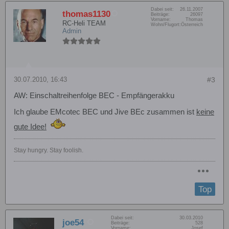
Dabei seit:
26.11.2007
thomas1130
Beiträge:
26097
Vorname:
Thomas
RC-Heli TEAM
Wohn/Flugort:
Österreich
Admin
30.07.2010, 16:43
#3
AW: Einschaltreihenfolge BEC - Empfängerakku
Ich glaube EMcotec BEC und Jive BEc zusammen ist
keine
gute Idee!
Stay hungry. Stay foolish.
Top
Dabei seit:
30.03.2010
joe54
Beiträge:
528
Vorname:
Josef