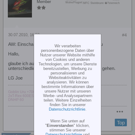
Member
Wohn/Flugort:
MFC Steinbrunn �?sterreich
30.07.2010, 16:53
#4
AW: Einschaltreihenfolge BEC - Empfängerakku
Wir verarbeiten
personenbezogene Daten über
Hallo,
Nutzer unserer Website mithilfe
von Cookies und anderen
glaube ich auch nicht. 2 Spannungsquellen mit
Technologien, um unsere Dienste
unterschiedlicher Spannung, das kann nicht gut gehen.
bereitzustellen, Werbung zu
personalisieren und
Websiteaktivitäten zu
LG Joe
analysieren. Wir können
bestimmte Informationen über
unsere Nutzer mit unseren
Goblin Uru +700, Logo 800 Exxtreme
Werbe- und Analysepartnern
2xT-Rex 600ESP+100X, Hirobo EC-120,
DNHP 60
teilen. Weitere Einzelheiten
finden Sie in unserer
Datenschutzrichtlinie
.
Wenn Sie unten auf
Top
"
Einverstanden
" klicken,
stimmen Sie unserer
Datenschutzrichtlinie
und