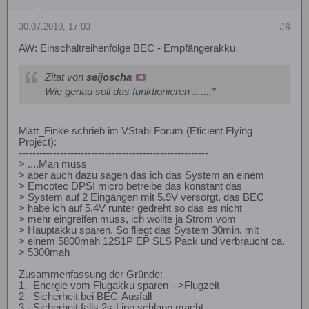
30.07.2010, 17:03
#6
AW: Einschaltreihenfolge BEC - Empfängerakku
Zitat von
seijoscha
Wie genau soll das funktionieren .......*
Matt_Finke schrieb im VStabi Forum (Eficient Flying
Project):
-------------------------------------------------------
> ....Man muss
> aber auch dazu sagen das ich das System an einem
> Emcotec DPSI micro betreibe das konstant das
> System auf 2 Eingängen mit 5.9V versorgt, das BEC
> habe ich auf 5.4V runter gedreht so das es nicht
> mehr eingreifen muss, ich wollte ja Strom vom
> Hauptakku sparen. So fliegt das System 30min. mit
> einem 5800mah 12S1P EP SLS Pack und verbraucht ca.
> 5300mah
Zusammenfassung der Gründe:
1.- Energie vom Flugakku sparen -->Flugzeit
2.- Sicherheit bei BEC-Ausfall
3.- Sicherheit falls 2s-Lipo schlapp macht.