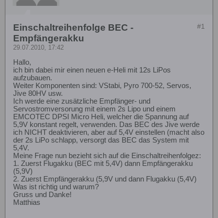
Einschaltreihenfolge BEC -
#1
Empfängerakku
29.07.2010, 17:42
Hallo,
ich bin dabei mir einen neuen e-Heli mit 12s LiPos
aufzubauen.
Weiter Komponenten sind: VStabi, Pyro 700-52, Servos,
Jive 80HV usw.
Ich werde eine zusätzliche Empfänger- und
Servostromversorung mit einem 2s Lipo und einem
EMCOTEC DPSI Micro Heli, welcher die Spannung auf
5,9V konstant regelt, verwenden. Das BEC des Jive werde
ich NICHT deaktivieren, aber auf 5,4V einstellen (macht also
der 2s LiPo schlapp, versorgt das BEC das System mit
5,4V.
Meine Frage nun bezieht sich auf die Einschaltreihenfolgez:
1. Zuerst Flugakku (BEC mit 5,4V) dann Empfängerakku
(5,9V)
2. Zuerst Empfängerakku (5,9V und dann Flugakku (5,4V)
Was ist richtig und warum?
Gruss und Danke!
Matthias