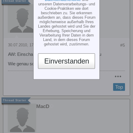
unseren Datenverarbeitungs- und
seijoscha
Cookie-Praktiken wie dort
beschrieben zu. Sie erkennen
außerdem an, dass dieses Forum
möglicherweise außerhalb Ihres
Landes gehostet wird und Sie der
Erhebung, Speicherung und
Verarbeitung Ihrer Daten in dem
Land, in dem dieses Forum
gehostet wird, zustimmen.
30.07.2010, 17:01
#5
AW: Einschaltreihenfolge BEC - Empfängerakku
Einverstanden
Wie genau soll das funktionieren .......*
Top
MacD