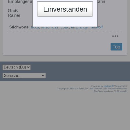
Empfänger angeschlossen werden sollte bzw. kann
Einverstanden
Gruß
Rainer
Stichworte:
akku
,
anschluss
,
coax
,
empfänger
,
redwolf
Top
Powered by
vBulletin®
Version 6.1.5
Copyright © 2026 MH Sub I, LLC dba vBulletin. Alle Rechte vorbehalten.
Die Seite wurde um 16:12 erstellt.