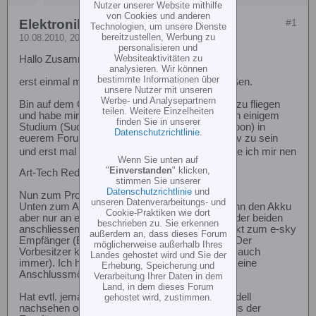
Nutzer unserer Website mithilfe
von Cookies und anderen
Elektronik Art-Tech Redwolf
#1
Technologien, um unsere Dienste
bereitzustellen, Werbung zu
10.08.2010, 20:44
personalisieren und
Websiteaktivitäten zu
Hallo Zusammen,
analysieren. Wir können
bestimmte Informationen über
erst einmal möchte ich euch als "Neuer" begrüßen.
unsere Nutzer mit unseren
Werbe- und Analysepartnern
Bin auf dem Geschmack gekommen RC Helis zu fliegen
teilen. Weitere Einzelheiten
und habe mir einen Typhoon 450 zugelegt. Nach einigem
finden Sie in unserer
Studium (Suche nach SIM und Infos zum Typhoon) in
Datenschutzrichtlinie
.
euerem Forum habe ich mich entschlossen brav zu sein
und erst mal mit Coax zu beginnen.
So habe ich mir nen
Wenn Sie unten auf
"
Einverstanden
" klicken,
Art-Tech Redwolf billig ersteigert.
stimmen Sie unserer
Datenschutzrichtlinie
und
Nun zum Problem:
unseren Datenverarbeitungs- und
Unten zum Akkufach führen zwei Kabel. Ich kann den Akku
Cookie-Praktiken wie dort
aber nur an eines (für die PCB-Control Einheit) der beiden
beschrieben zu. Sie erkennen
anschliessen. Das zweite (3-pol) führt führt direkt zum e-sky
außerdem an, dass dieses Forum
Empfänger (ER61 6-kanal) - BATT-Anschluss. Der
möglicherweise außerhalb Ihres
Vorbesitzer kann mir nicht weiterhelfen (warum auch
Landes gehostet wird und Sie der
immer). Ich habe die Innereien ausgebaut und keine
Erhebung, Speicherung und
Anschlussmöglichkeit für das Kabel entdeckt.
Verarbeitung Ihrer Daten in dem
Land, in dem dieses Forum
Hat evtl. jemand die Möglichkeit bei seinem Modell
gehostet wird, zustimmen.
nachsehen oder mir mitteilen, wie bei Coax-Helis der