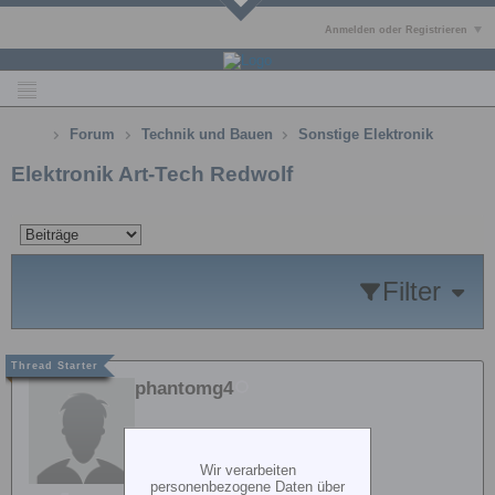
Anmelden oder Registrieren
Forum
Technik und Bauen
Sonstige Elektronik
Elektronik Art-Tech Redwolf
Filter
phantomg4
Wir verarbeiten
personenbezogene Daten über