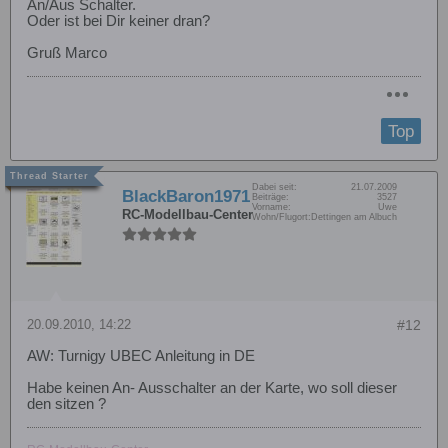
An/Aus Schalter.
Oder ist bei Dir keiner dran?
Gruß Marco
Top
Dabei seit:
21.07.2009
BlackBaron1971
Beiträge:
3527
Vorname:
Uwe
RC-Modellbau-Center
Wohn/Flugort:
Dettingen am Albuch
20.09.2010, 14:22
#12
AW: Turnigy UBEC Anleitung in DE
Habe keinen An- Ausschalter an der Karte, wo soll dieser
den sitzen ?