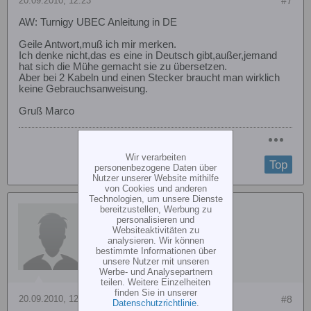
20.09.2010, 12:23
#7
AW: Turnigy UBEC Anleitung in DE
Geile Antwort,muß ich mir merken.
Ich denke nicht,das es eine in Deutsch gibt,außer,jemand
hat sich die Mühe gemacht sie zu übersetzen.
Aber bei 2 Kabeln und einen Stecker braucht man wirklich
keine Gebrauchsanweisung.
Gruß Marco
Wir verarbeiten
Top
personenbezogene Daten über
Nutzer unserer Website mithilfe
von Cookies und anderen
Technologien, um unsere Dienste
DEMIC
bereitzustellen, Werbung zu
personalisieren und
Websiteaktivitäten zu
analysieren. Wir können
bestimmte Informationen über
unsere Nutzer mit unseren
Werbe- und Analysepartnern
teilen. Weitere Einzelheiten
finden Sie in unserer
20.09.2010, 12:47
#8
Datenschutzrichtlinie
.