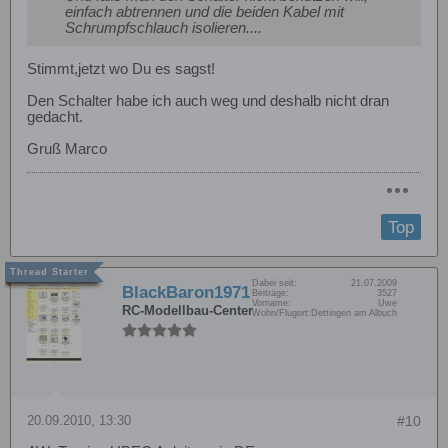
einfach abtrennen und die beiden Kabel mit
Schrumpfschlauch isolieren....
Stimmt,jetzt wo Du es sagst!
Den Schalter habe ich auch weg und deshalb nicht dran
gedacht.
Gruß Marco
Top
Dabei seit:
21.07.2009
BlackBaron1971
Beiträge:
3527
Vorname:
Uwe
RC-Modellbau-Center
Wohn/Flugort:
Dettingen am Albuch
20.09.2010, 13:30
#10