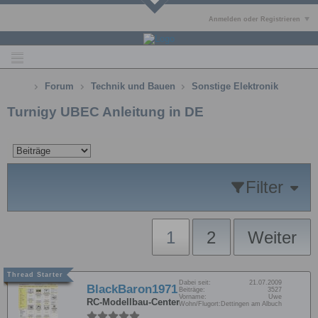
Anmelden oder Registrieren
Forum
Technik und Bauen
Sonstige Elektronik
Turnigy UBEC Anleitung in DE
Filter
1
2
Weiter
Dabei seit:
21.07.2009
BlackBaron1971
Beiträge:
3527
Vorname:
Uwe
RC-Modellbau-Center
Wohn/Flugort:
Dettingen am Albuch