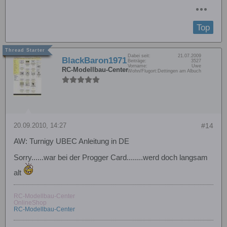
Top
Dabei seit:
21.07.2009
BlackBaron1971
Beiträge:
3527
Vorname:
Uwe
RC-Modellbau-Center
Wohn/Flugort:
Dettingen am Albuch
20.09.2010, 14:27
#14
AW: Turnigy UBEC Anleitung in DE
Sorry......war bei der Progger Card........werd doch langsam
alt
RC-Modellbau-Center
OnlineShop
RC-Modellbau-Center