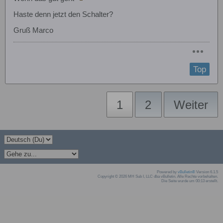
Haste denn jetzt den Schalter?
Gruß Marco
Top
1
2
Weiter
Powered by
vBulletin®
Version 6.1.5
Copyright © 2026 MH Sub I, LLC dba vBulletin. Alle Rechte vorbehalten.
Die Seite wurde um 00:13 erstellt.