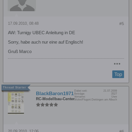
17.09.2010, 08:48
#5
AW: Turnigy UBEC Anleitung in DE
Sorry, habe auch nur eine auf Englisch!
Gruß Marco
Top
Dabei seit:
21.07.2009
BlackBaron1971
Beiträge:
3527
Vorname:
Uwe
RC-Modellbau-Center
Wohn/Flugort:
Dettingen am Albuch
20.09.2010, 12:06
#6