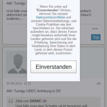
AW: Turnigy UBEC Anleitung in DE
Wenn Sie unten auf
"
Einverstanden
" klicken,
Und falls man den Schalter nicht benutzen will, einfach
stimmen Sie unserer
abtrennen und die beiden Kabel mit Schrumpfschlauch
Datenschutzrichtlinie
und
isolieren....
unseren Datenverarbeitungs- und
Cookie-Praktiken wie dort
beschrieben zu. Sie erkennen
außerdem an, dass dieses Forum
möglicherweise außerhalb Ihres
Top
Landes gehostet wird und Sie der
Erhebung, Speicherung und
Verarbeitung Ihrer Daten in dem
Land, in dem dieses Forum
gsx-rmeister
gehostet wird, zustimmen.
Einverstanden
20.09.2010, 13:11
#9
AW: Turnigy UBEC Anleitung in DE
Zitat von
DEMIC
Und falls man den Schalter nicht benutzen will,