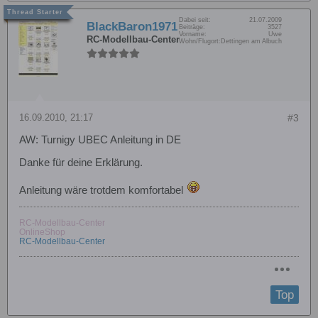
Dabei seit:
21.07.2009
BlackBaron1971
Beiträge:
3527
Vorname:
Uwe
RC-Modellbau-Center
Wohn/Flugort:
Dettingen am Albuch
16.09.2010, 21:17
#3
AW: Turnigy UBEC Anleitung in DE
Danke für deine Erklärung.
Anleitung wäre trotdem komfortabel
RC-Modellbau-Center
OnlineShop
RC-Modellbau-Center
Top