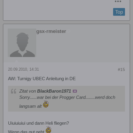
Top
gsx-rmeister
20.09.2010, 14:31
#15
AW: Turnigy UBEC Anleitung in DE
Zitat von
BlackBaron1971
Sorry......war bei der Progger Card........werd doch
langsam alt
Uiuiuiuiui und dann Heli fliegen?
Wenn das gut geht