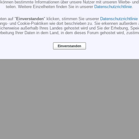
r können bestimmte Informationen über unsere Nutzer mit unseren Werbe- und
teilen. Weitere Einzelheiten finden Sie in unserer
Datenschutzrichtlinie
.
ten auf "
Einverstanden
" klicken, stimmen Sie unserer
Datenschutzrichtlinie
ungs- und Cookie-Praktiken wie dort beschrieben zu. Sie erkennen außerdem 
cherweise außerhalb Ihres Landes gehostet wird und Sie der Erhebung, Spe
rbeitung Ihrer Daten in dem Land, in dem dieses Forum gehostet wird, zusti
Einverstanden