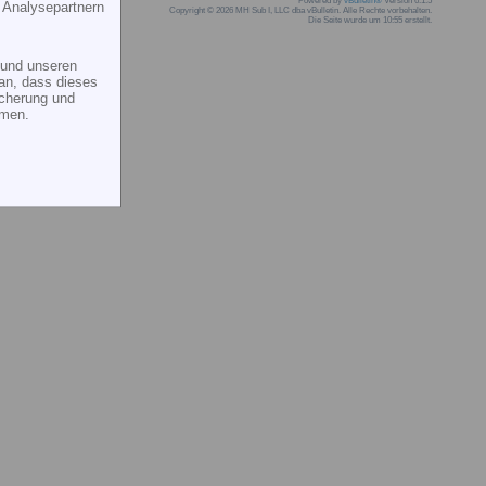
Powered by
vBulletin®
Version 6.1.5
 Analysepartnern
Copyright © 2026 MH Sub I, LLC dba vBulletin. Alle Rechte vorbehalten.
Die Seite wurde um 10:55 erstellt.
und unseren
an, dass dieses
icherung und
mmen.