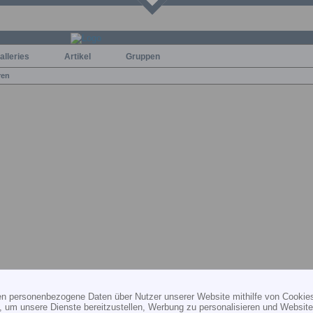
alleries
Artikel
Gruppen
ren
ten personenbezogene Daten über Nutzer unserer Website mithilfe von Cookie
HILFE
KONTAKT
PR
, um unsere Dienste bereitzustellen, Werbung zu personalisieren und Websitea