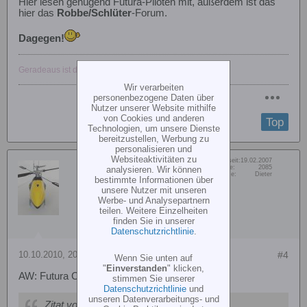
Hier lesen genügend Futura-Piloten mit, außerdem ist das
hier das
Robbe/Schlüter
-Forum.
Dagegen!
Geradeaus ist der kleine Bruder von langweilig
Wir verarbeiten
personenbezogene Daten über
Nutzer unserer Website mithilfe
von Cookies und anderen
Top
Technologien, um unsere Dienste
bereitzustellen, Werbung zu
personalisieren und
Websiteaktivitäten zu
Dabei seit:
19.02.2007
Vulcano
Beiträge:
2085
analysieren. Wir können
Vorname:
Dieter
Senior Member
bestimmte Informationen über
unsere Nutzer mit unseren
Werbe- und Analysepartnern
teilen. Weitere Einzelheiten
finden Sie in unserer
Datenschutzrichtlinie
.
10.10.2010, 20:44
#4
Wenn Sie unten auf
"
Einverstanden
" klicken,
AW: Futura Contest Elektroantrieb ?
stimmen Sie unserer
Datenschutzrichtlinie
und
unseren Datenverarbeitungs- und
Zitat von
anonym4