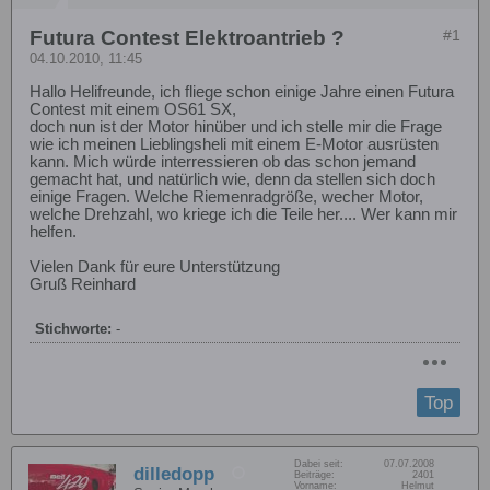
Futura Contest Elektroantrieb ?
#1
04.10.2010, 11:45
Hallo Helifreunde, ich fliege schon einige Jahre einen Futura
Contest mit einem OS61 SX,
doch nun ist der Motor hinüber und ich stelle mir die Frage
wie ich meinen Lieblingsheli mit einem E-Motor ausrüsten
kann. Mich würde interressieren ob das schon jemand
gemacht hat, und natürlich wie, denn da stellen sich doch
einige Fragen. Welche Riemenradgröße, wecher Motor,
welche Drehzahl, wo kriege ich die Teile her.... Wer kann mir
helfen.
Vielen Dank für eure Unterstützung
Gruß Reinhard
Stichworte:
-
Top
Dabei seit:
07.07.2008
dilledopp
Beiträge:
2401
Vorname:
Helmut