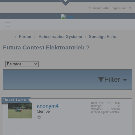
Anmelden oder Registrieren
Forum
Hubschrauber-Systeme
Sonstige Helis
Futura Contest Elektroantrieb ?
Filter
Dabei seit:
13.11.2006
anonym4
Beiträge:
22
Vorname:
Reinhard
Member
Wohn/Flugort:
Südpfalz