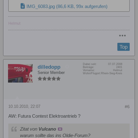
IMG_6083.jpg
(86,6 KB, 99x aufgerufen)
Helmut
Top
Dabei seit:
07.07.2008
dilledopp
Beiträge:
2401
Vorname:
Helmut
Senior Member
Wohn/Flugort:
Rhein-Sieg-Kreis
10.10.2010, 22:07
#6
AW: Futura Contest Elektroantrieb ?
Zitat von
Vulcano
warum sollte das ins Oldie-Forum?