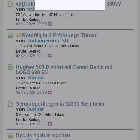
[Goblin 380]
welche lipos für goblin 380??
von
cc1975
234 Antworten
40.602 Hits
0 Likes
Letzter Beitrag
03.08.2026, 10:52
Rotorflight 2 Erfahrungs Thread
von
Undangerous_3D
1.262 Antworten
106.428 Hits
6 Likes
Letzter Beitrag
02.08.2026, 15:51
Hughes 500 D vom Heli Center Berlin mit
LOGO 690 SX
von
Dünner
13 Antworten
627 Hits
4 Likes
Letzter Beitrag
02.08.2026, 10:33
Schnupperfliegen in 32839 Steinheim
von
Dünner
8 Antworten
421 Hits
1 Likes
Letzter Beitrag
02.08.2026, 09:37
Decals haltbar machen