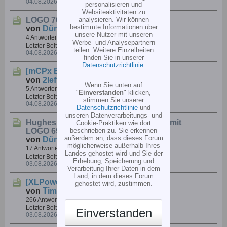
04.08.2026, 09:12
personalisieren und
Websiteaktivitäten zu
LOGO 700 – Trainingsflug von Marcel
analysieren. Wir können
bestimmte Informationen über
von
Dünner
unsere Nutzer mit unseren
4 Antworten
731 Hits
0 Likes
Werbe- und Analysepartnern
Letzter Beitrag
teilen. Weitere Einzelheiten
04.08.2026, 07:20
finden Sie in unserer
Datenschutzrichtlinie
.
[mCPx BL]
Blade 235 kalibrieren
von
2lefthands
Wenn Sie unten auf
5 Antworten
174 Hits
0 Likes
"
Einverstanden
" klicken,
Letzter Beitrag
stimmen Sie unserer
04.08.2026, 07:11
Datenschutzrichtlinie
und
unseren Datenverarbeitungs- und
Hughes 500 E vom Heli Center Berlin mit
Cookie-Praktiken wie dort
LOGO 690 SX
beschrieben zu. Sie erkennen
außerdem an, dass dieses Forum
von
Dünner
möglicherweise außerhalb Ihres
17 Antworten
1.566 Hits
2 Likes
Landes gehostet wird und Sie der
Letzter Beitrag
Erhebung, Speicherung und
03.08.2026, 17:41
Verarbeitung Ihrer Daten in dem
Land, in dem dieses Forum
[XLPower]
Xlpower Stratos 200 ?
gehostet wird, zustimmen.
von
Timo1972
266 Antworten
29.001 Hits
0 Likes
Letzter Beitrag
Einverstanden
03.08.2026, 13:59