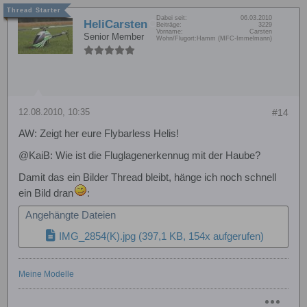
Dabei seit:
06.03.2010
HeliCarsten
Beiträge:
3229
Vorname:
Carsten
Senior Member
Wohn/Flugort:
Hamm (MFC-Immelmann)
12.08.2010, 10:35
#14
AW: Zeigt her eure Flybarless Helis!
@KaiB: Wie ist die Fluglagenerkennug mit der Haube?
Damit das ein Bilder Thread bleibt, hänge ich noch schnell
ein Bild dran
:
Angehängte Dateien
IMG_2854(K).jpg
(397,1 KB, 154x aufgerufen)
Meine Modelle