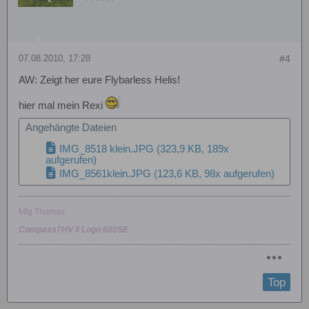
07.08.2010, 17:28
#4
AW: Zeigt her eure Flybarless Helis!
hier mal mein Rexi
Angehängte Dateien
IMG_8518 klein.JPG
(323,9 KB, 189x
aufgerufen)
IMG_8561klein.JPG
(123,6 KB, 98x aufgerufen)
Mfg Thomas
Compass7HV
//
Logo 600SE
Top