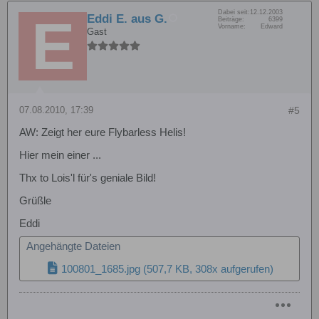
Dabei seit:
12.12.2003
Eddi E. aus G.
Beiträge:
6399
Vorname:
Edward
Gast
07.08.2010, 17:39
#5
AW: Zeigt her eure Flybarless Helis!
Hier mein einer ...
Thx to Lois'l für's geniale Bild!
Grüßle
Eddi
Angehängte Dateien
100801_1685.jpg
(507,7 KB, 308x aufgerufen)