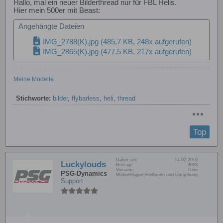
Hallo, mal ein neuer Bilderthread nur für FBL Helis.
Hier mein 500er mit Beast:
Angehängte Dateien
IMG_2788(K).jpg
(485,7 KB, 248x aufgerufen)
IMG_2865(K).jpg
(477,5 KB, 217x aufgerufen)
Meine Modelle
Stichworte:
bilder
,
flybarless
,
heli
,
thread
Top
Dabei seit:
14.02.2010
Luckylouds
Beiträge:
3023
Vorname:
Dino
PSG-Dynamics
Wohn/Flugort:
Heilbronn und Umgebung
Support