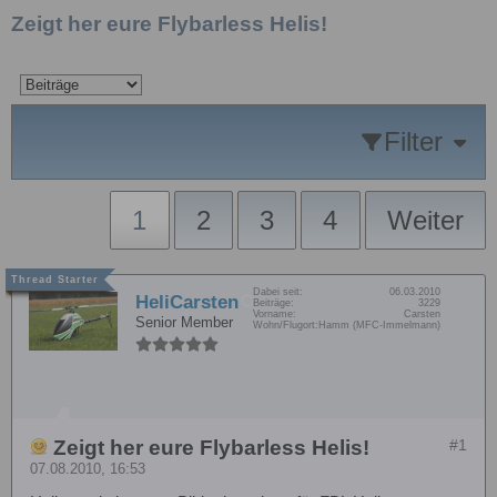
Zeigt her eure Flybarless Helis!
Filter
1
2
3
4
Weiter
Dabei seit:
06.03.2010
HeliCarsten
Beiträge:
3229
Vorname:
Carsten
Senior Member
Wohn/Flugort:
Hamm (MFC-Immelmann)
Zeigt her eure Flybarless Helis!
#1
07.08.2010, 16:53