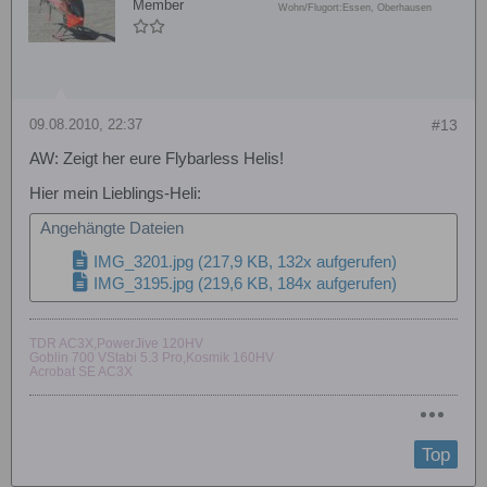
Member
Wohn/Flugort:
Essen, Oberhausen
09.08.2010, 22:37
#13
AW: Zeigt her eure Flybarless Helis!
Hier mein Lieblings-Heli:
Angehängte Dateien
IMG_3201.jpg
(217,9 KB, 132x aufgerufen)
IMG_3195.jpg
(219,6 KB, 184x aufgerufen)
TDR AC3X,PowerJive 120HV
Goblin 700 VStabi 5.3 Pro,Kosmik 160HV
Acrobat SE AC3X
Top