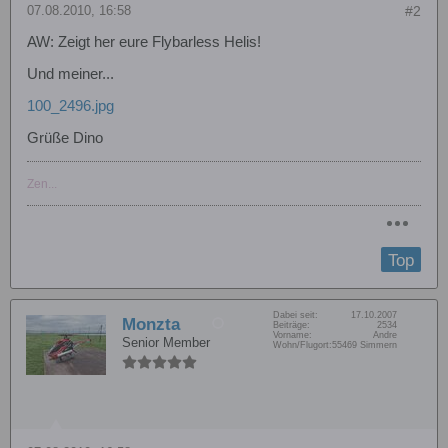
07.08.2010, 16:58
#2
AW: Zeigt her eure Flybarless Helis!
Und meiner...
100_2496.jpg
Grüße Dino
Zen...
Top
Dabei seit:
17.10.2007
Monzta
Beiträge:
2534
Vorname:
Andre
Senior Member
Wohn/Flugort:
55469 Simmern