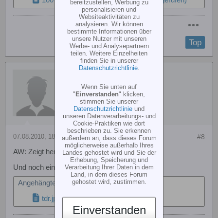
100731_0753.jpg
(652,2 KB, 232x aufgerufen)
bereitzustellen, Werbung zu
personalisieren und
Websiteaktivitäten zu
analysieren. Wir können
bestimmte Informationen über
unsere Nutzer mit unseren
Top
Werbe- und Analysepartnern
teilen. Weitere Einzelheiten
finden Sie in unserer
Datenschutzrichtlinie
.
seijoscha
Wenn Sie unten auf
"
Einverstanden
" klicken,
stimmen Sie unserer
Datenschutzrichtlinie
und
unseren Datenverarbeitungs- und
Cookie-Praktiken wie dort
beschrieben zu. Sie erkennen
07.08.2010, 18:18
#8
außerdem an, dass dieses Forum
möglicherweise außerhalb Ihres
AW: Zeigt her eure Flybarless Helis!
Landes gehostet wird und Sie der
Erhebung, Speicherung und
Verarbeitung Ihrer Daten in dem
Und noch einer !!
Land, in dem dieses Forum
gehostet wird, zustimmen.
Angehängte Dateien
tdr.jpg
(23,3 KB, 302x aufgerufen)
Einverstanden