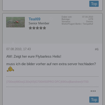
Top
Dabei seit:
07.04.2010
Teal69
Beiträge:
1279
Vorname:
Dennis
Senior Member
Wohn/Flugort:
Berlin / Tempelhof
07.08.2010, 17:43
#6
AW: Zeigt her eure Flybarless Helis!
muss ich die bilder vorher auf nen extra server hochladen?
|700xx|480xx|130x|X5|G700l450PRO DFC|690sx|Banshee|V700
Top