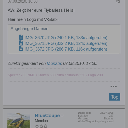
07.08.2010, 16:58
#3
AW: Zeigt her eure Flybarless Helis!
Hier mein Logo mit V-Stabi.
Angehängte Dateien
IMG_3670.JPG
(240,1 KB, 183x aufgerufen)
IMG_3671.JPG
(322,2 KB, 124x aufgerufen)
IMG_3672.JPG
(286,7 KB, 116x aufgerufen)
Zuletzt geändert von
Monzta
;
07.08.2010, 17:00
.
Specter 700 NME / Kraken 580 Nitro / Nimbus 550 / Logo 200
Top
Dabei seit:
26.07.2008
BlueCoupe
Beiträge:
297
Vorname:
Thomas
Member
Wohn/Flugort:
Augsburg -Land