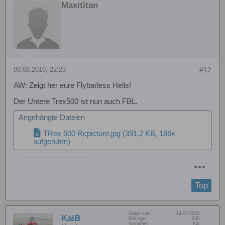
Maxititan
09.08.2010, 22:23
#12
AW: Zeigt her eure Flybarless Helis!
Der Untere Trex500 ist nun auch FBL.
Angehängte Dateien
TRex 500 Rcpicture.jpg
(391,2 KB, 186x
aufgerufen)
Top
Dabei seit:
14.07.2005
KaiB
Beiträge:
430
Vorname:
Kai