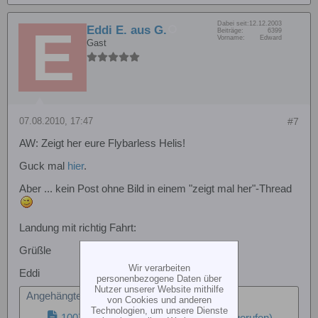
Dabei seit:
12.12.2003
Eddi E. aus G.
Beiträge:
6399
Vorname:
Edward
Gast
07.08.2010, 17:47
#7
AW: Zeigt her eure Flybarless Helis!
Guck mal
hier
.
Aber ... kein Post ohne Bild in einem "zeigt mal her"-Thread
Landung mit richtig Fahrt:
Grüßle
Wir verarbeiten
Eddi
personenbezogene Daten über
Nutzer unserer Website mithilfe
Angehängte Dateien
von Cookies und anderen
Technologien, um unsere Dienste