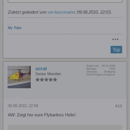
Zuletzt geändert von
vw-bussmann
;
09.08.2010, 22:03
.
----
My Tube
Top
Dabei seit:
08.10.2008
scrat
Beiträge:
2424
Vorname:
Wolfgang
Senior Member
Wohn/Flugort:
Hangover
09.08.2010, 22:09
#10
AW: Zeigt her eure Flybarless Helis!