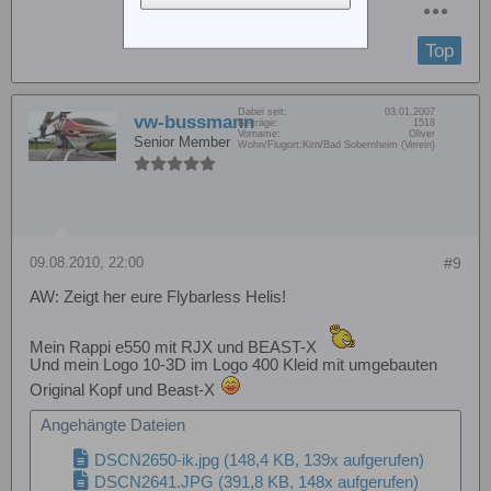
Top
Dabei seit:
03.01.2007
vw-bussmann
Beiträge:
1518
Vorname:
Oliver
Senior Member
Wohn/Flugort:
Kirn/Bad Sobernheim (Verein)
09.08.2010, 22:00
#9
AW: Zeigt her eure Flybarless Helis!
Mein Rappi e550 mit RJX und BEAST-X
Und mein Logo 10-3D im Logo 400 Kleid mit umgebauten
Original Kopf und Beast-X
Angehängte Dateien
DSCN2650-ik.jpg
(148,4 KB, 139x aufgerufen)
DSCN2641.JPG
(391,8 KB, 148x aufgerufen)