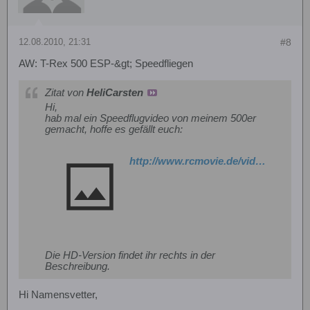
12.08.2010, 21:31
#8
AW: T-Rex 500 ESP-&gt; Speedfliegen
Zitat von
HeliCarsten
Hi,
hab mal ein Speedflugvideo von meinem 500er
gemacht, hoffe es gefällt euch:
http://www.rcmovie.de/video/b28c7261dbc8733d7c0b/T-Rex-500-ESP-%3E-Speedfliegen
Die HD-Version findet ihr rechts in der
Beschreibung.
Hi Namensvetter,