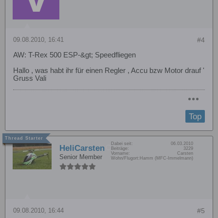
09.08.2010, 16:41
#4
AW: T-Rex 500 ESP-&gt; Speedfliegen
Hallo , was habt ihr für einen Regler , Accu bzw Motor drauf '
Gruss Vali
Top
Dabei seit:
06.03.2010
HeliCarsten
Beiträge:
3229
Vorname:
Carsten
Senior Member
Wohn/Flugort:
Hamm (MFC-Immelmann)
09.08.2010, 16:44
#5