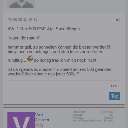
09.08.2010, 16:14
#3
AW: T-Rex 500 ESP-&gt; Speedfliegen
"satan die ratten!"
hammer geil, so schnellen können die biester werden?!
bin ja noch ne anfänger, und steh kurz vorm ersten
rundflug...
so richtig trau ich mich noch nicht.
ist da irgendwas speziell für speed am rex 500 geändert
worden? öder könnte das jeder 500er?
Top
Dabei seit:
16.12.2009
Vali
Beiträge:
187
Vorname:
Valentin
Gesperrt
Wohn/Flugort:
Solothurn - Schweiz