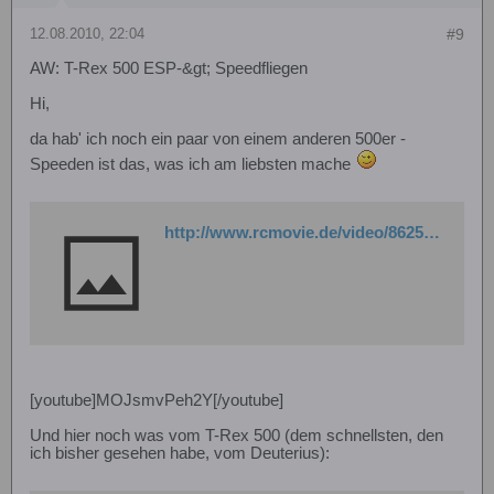
12.08.2010, 22:04
#9
AW: T-Rex 500 ESP-&gt; Speedfliegen
Hi,
da hab' ich noch ein paar von einem anderen 500er -
Speeden ist das, was ich am liebsten mache
http://www.rcmovie.de/video/862569752334234a29b5/SJM-430-ein-bisschen-rumheizen
[youtube]MOJsmvPeh2Y[/youtube]
Und hier noch was vom T-Rex 500 (dem schnellsten, den
ich bisher gesehen habe, vom Deuterius):