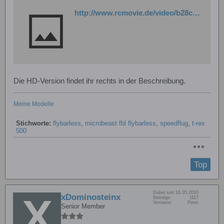
http://www.rcmovie.de/video/b28c7261dbc8733d7c0b/T-Rex-500-ESP-%3E-Speedfliegen
Die HD-Version findet ihr rechts in der Beschreibung.
Meine Modelle
Stichworte:
flybarless
,
microbeast fbl flybarless
,
speedflug
,
t-rex
500
Top
Dabei seit:
16.05.2010
xDominosteinx
Beiträge:
1117
Vorname:
Peter
Senior Member