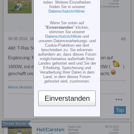
HeliCarsten
Beiträge:
3229
teilen. Weitere Einzelheiten
Vorname:
Carsten
Senior Member
finden Sie in unserer
Wohn/Flugort:
Hamm (MFC-Immelmann)
Datenschutzrichtlinie
.
Wenn Sie unten auf
"
Einverstanden
" klicken,
stimmen Sie unserer
Datenschutzrichtlinie
und
09.08.2010, 16:57
#6
unseren Datenverarbeitungs- und
Cookie-Praktiken wie dort
AW: T-Rex 500 ESP-&gt; Speedfliegen
beschrieben zu. Sie erkennen
außerdem an, dass dieses Forum
Ergänzung: Mit dem 15er Ritzel geht es in Spitzen auf
möglicherweise außerhalb Ihres
Landes gehostet wird und Sie der
1600W, mit dem 16er Ritzel habe ich schon 2020W (
)
Erhebung, Speicherung und
Verarbeitung Ihrer Daten in dem
geschafft und habe noch keinen Speedflug gemacht.
Land, in dem dieses Forum
gehostet wird, zustimmen.
Meine Modelle
Einverstanden
Top
Dabei seit:
06.03.2010
HeliCarsten
Beiträge:
3229
Vorname:
Carsten