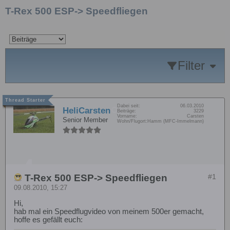
T-Rex 500 ESP-> Speedfliegen
Filter
Dabei seit:
06.03.2010
HeliCarsten
Beiträge:
3229
Vorname:
Carsten
Senior Member
Wohn/Flugort:
Hamm (MFC-Immelmann)
T-Rex 500 ESP-> Speedfliegen
#1
09.08.2010, 15:27
Hi,
hab mal ein Speedflugvideo von meinem 500er gemacht,
hoffe es gefällt euch: