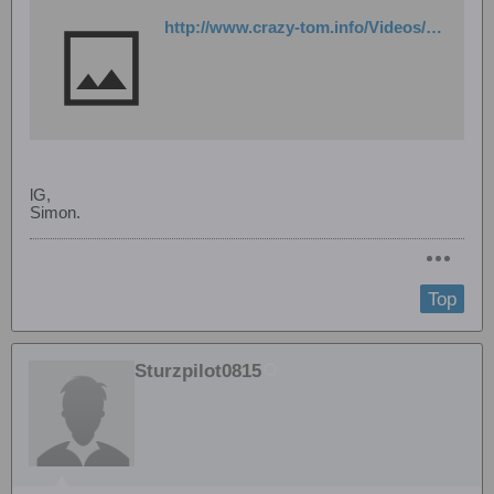
http://www.crazy-tom.info/Videos/200905_Frotheim/Frotheim09_UliHaslinde_T-Rex500.wmv
lG,
Simon.
Top
Sturzpilot0815