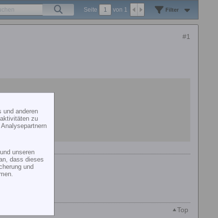
Seite
von
1
Filter
#1
s und anderen
ktivitäten zu
 Analysepartnern
und unseren
an, dass dieses
icherung und
mmen.
Top