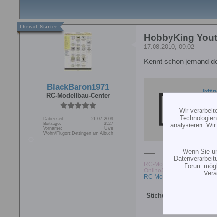
HobbyKing Yout
17.08.2010, 09:02
Kennt schon jemand de
BlackBaron1971
htt
RC-Modellbau-Center
Wir verarbei
Technologien
Dabei seit:
21.07.2009
Beiträge:
3527
analysieren. Wi
Vorname:
Uwe
Wohn/Flugort:
Dettingen am Albuch
Wenn Sie un
Datenverarbeit
RC-Modellbau-Center
Forum mögli
OnlineShop
Vera
RC-Modellbau-Center
Stichworte:
hobbyking
,