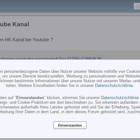
ube Kanal
n HK Kanal bei Youtube ?
p://www.youtube.com/watch?v=11ZWuCWKBJ8
ten personenbezogene Daten über Nutzer unserer Website mithilfe von Cookie
, um unsere Dienste bereitzustellen, Werbung zu personalisieren und Websitea
r können bestimmte Informationen über unsere Nutzer mit unseren Werbe- und
teilen. Weitere Einzelheiten finden Sie in unserer
Datenschutzrichtlinie
.
ten auf "
Einverstanden
" klicken, stimmen Sie unserer
Datenschutzrichtlinie
ungs- und Cookie-Praktiken wie dort beschrieben zu. Sie erkennen außerdem 
cherweise außerhalb Ihres Landes gehostet wird und Sie der Erhebung, Spe
rbeitung Ihrer Daten in dem Land, in dem dieses Forum gehostet wird, zusti
Einverstanden
youtube