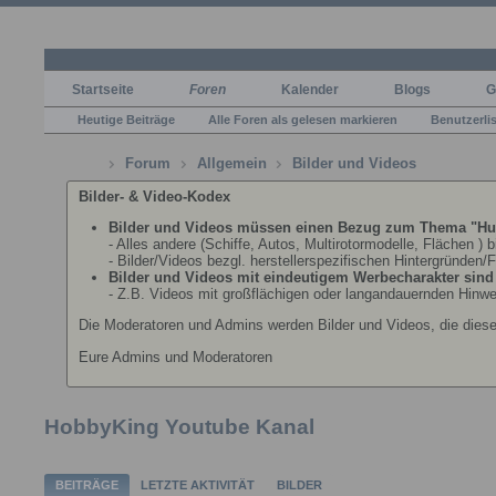
Startseite
Foren
Kalender
Blogs
G
Heutige Beiträge
Alle Foren als gelesen markieren
Benutzerli
Forum
Allgemein
Bilder und Videos
Bilder- & Video-Kodex
Bilder und Videos müssen einen Bezug zum Thema "Hu
- Alles andere (Schiffe, Autos, Multirotormodelle, Flächen ) 
- Bilder/Videos bezgl. herstellerspezifischen Hintergründen/
Bilder und Videos mit eindeutigem Werbecharakter sind n
- Z.B. Videos mit großflächigen oder langandauernden Hinwe
Die Moderatoren und Admins werden Bilder und Videos, die dies
Eure Admins und Moderatoren
HobbyKing Youtube Kanal
BEITRÄGE
LETZTE AKTIVITÄT
BILDER