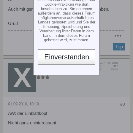
Cookie-Praktiken wie dort
beschrieben zu. Sie erkennen
Auch mit geringen Aufwand kann man Spass haben.
außerdem an, dass dieses Forum
möglicherweise außerhalb Ihres
Landes gehostet wird und Sie der
Gruß
Erhebung, Speicherung und
Verarbeitung Ihrer Daten in dem
Land, in dem dieses Forum
gehostet wird, zustimmen.
Top
Einverstanden
Dabei seit:
16.05.2010
xDominosteinx
Beiträge:
1117
Vorname:
Peter
Senior Member
01.09.2010, 10:19
#3
AW: der Einblattkopf
Nicht ganz uninteressant