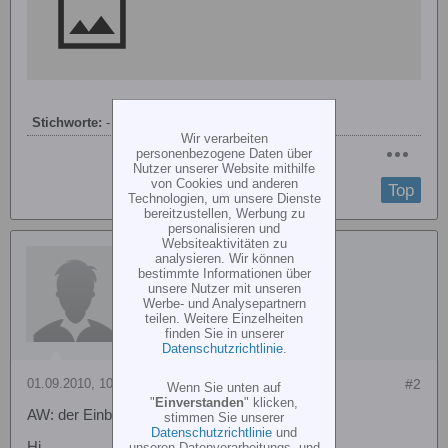
Stichworte:
-
Wir verarbeiten
personenbezogene Daten über
Nutzer unserer Website mithilfe
von Cookies und anderen
Top
Technologien, um unsere Dienste
bereitzustellen, Werbung zu
personalisieren und
Websiteaktivitäten zu
Heli-Paul
analysieren. Wir können
bestimmte Informationen über
unsere Nutzer mit unseren
Werbe- und Analysepartnern
teilen. Weitere Einzelheiten
finden Sie in unserer
Datenschutzrichtlinie
.
01.09.2010, 10:14
#2
Wenn Sie unten auf
"
Einverstanden
" klicken,
AW: der Einblattkopf
stimmen Sie unserer
Datenschutzrichtlinie
und
Hi
unseren Datenverarbeitungs- und