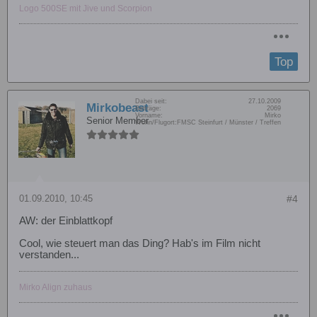
Logo 500SE mit Jive und Scorpion
Top
Dabei seit:
27.10.2009
Mirkobeast
Beiträge:
2069
Vorname:
Mirko
Senior Member
Wohn/Flugort:
FMSC Steinfurt / Münster / Treffen
01.09.2010, 10:45
#4
AW: der Einblattkopf
Cool, wie steuert man das Ding? Hab's im Film nicht
verstanden...
Mirko Align zuhaus