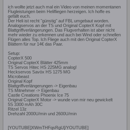
ich wollte jetzt auch mal ein Video von meinen momentanen
Flugleistungen beim Helifliegen herzeigen. Ich hoffe es
gefällt euch.
Der Heli ist recht "günstig" auf FBL umgebaut worden.
Analogservos an der TS und Original CopterX Kopf mit
Blattgriffverlängerungen. Das Flugverhalten ist aber nicht
mehr wieder zu erkennen und auch bei Wind oder schnellen
Flügen alles Top. Ich Fliege auch mit den Original CopterX
Blättern für nur 14€ das Paar.
Setup:
CopterX 500
Original CopterX Blätter 425mm
TS Servos Hitec HS 225MG analog!
Heckservos Savöx HS 1275 MG
Microbeast
Original Kopf
Blattgriffverlängerungen -> Eigenbau
TS Mitnehmer -> Eigenbau
Castle Creations Phoenix Ice 75
Original CopterX Motor -> wunde von mir neu gewickelt
5S 3300 mAh 30C
Ritzel 13z
Drehzahl 2000U/min und 2600U/min
[YOUTUBE]XWmTHFqsRgU[/YOUTUBE]