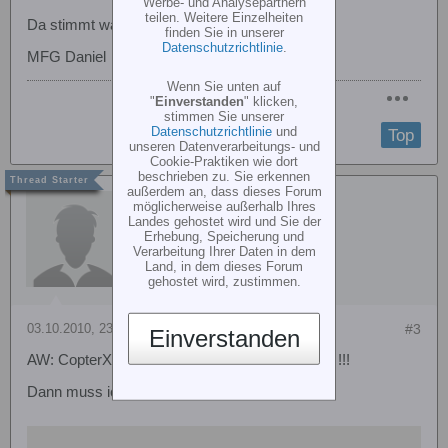
Werbe- und Analysepartnern
teilen. Weitere Einzelheiten
Da stimmt was nicht mit deinem Video.
finden Sie in unserer
Datenschutzrichtlinie
.
MFG Daniel
Wenn Sie unten auf
"
Einverstanden
" klicken,
stimmen Sie unserer
Datenschutzrichtlinie
und
Top
unseren Datenverarbeitungs- und
Cookie-Praktiken wie dort
beschrieben zu. Sie erkennen
außerdem an, dass dieses Forum
Ronny81
möglicherweise außerhalb Ihres
Landes gehostet wird und Sie der
Erhebung, Speicherung und
Verarbeitung Ihrer Daten in dem
Land, in dem dieses Forum
gehostet wird, zustimmen.
03.10.2010, 23:02
#3
Einverstanden
AW: CopterX mit Microbeast und Analogservos !!!
Dann muss ichs so reinstellen