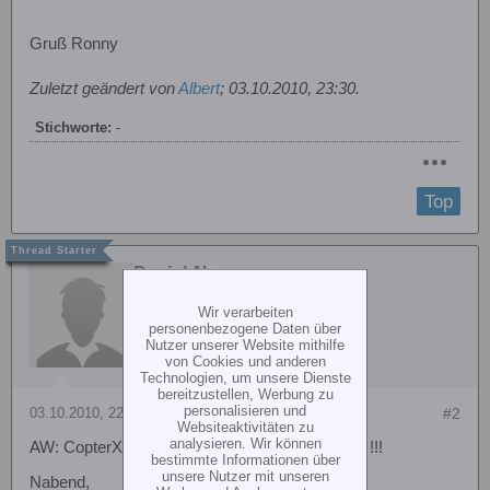
Gruß Ronny
Zuletzt geändert von
Albert
;
03.10.2010, 23:30
.
Stichworte:
-
Top
Daniel.N
Wir verarbeiten
personenbezogene Daten über
Nutzer unserer Website mithilfe
von Cookies und anderen
Technologien, um unsere Dienste
bereitzustellen, Werbung zu
personalisieren und
03.10.2010, 22:54
#2
Websiteaktivitäten zu
analysieren. Wir können
AW: CopterX mit Microbeast und Analogservos !!!
bestimmte Informationen über
unsere Nutzer mit unseren
Nabend,