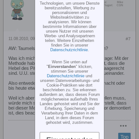
Vorname:
Mike
Technologien, um unsere Dienste
RC-Heli Team
Wohn/Flugort:
CGN
bereitzustellen, Werbung zu
personalisieren und
Websiteaktivitäten zu
analysieren. Wir können
bestimmte Informationen über
unsere Nutzer mit unseren
Werbe- und Analysepartnern
11.08.2010, 09:48
#7
teilen. Weitere Einzelheiten
finden Sie in unserer
AW: Taumelscheibe-Einstellhilfe... wie benutzten?
Datenschutzrichtlinie
.
Was ich mich bei der Nutzung der Einstellhilfe frage: Mit der
Wenn Sie unten auf
Methode hab ich doch längst nicht sichergestellt, dass die
"
Einverstanden
" klicken,
Hebel des Pitch-Kompensators auch wirklich waagerecht
stimmen Sie unserer
sind. U.U. stehen die dann nämlich im Winkel zueinander.
Datenschutzrichtlinie
und
unseren Datenverarbeitungs- und
Also entweder hab ich damals etwas falsch gemacht oder
Cookie-Praktiken wie dort
bis heute etwas falsch verstanden...
beschrieben zu. Sie erkennen
außerdem an, dass dieses Forum
Weil ich aber meinen Rotorkopf auch neu einstellen muss,
möglicherweise außerhalb Ihres
würde mich schon interessieren wie man sicherstellt, dass
Landes gehostet wird und Sie der
bei dieser Methode, wo ja der Pitch-Kompensator demontiert
Erhebung, Speicherung und
ist, dies beachtet...
Verarbeitung Ihrer Daten in dem
Land, in dem dieses Forum
gehostet wird, zustimmen.
Top