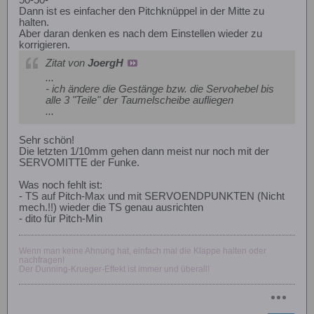
50-50-
Dann ist es einfacher den Pitchknüppel in der Mitte zu
halten.
Aber daran denken es nach dem Einstellen wieder zu
korrigieren.
Zitat von
JoergH
...
- ich ändere die Gestänge bzw. die Servohebel bis
alle 3 "Teile" der Taumelscheibe aufliegen
...
Sehr schön!
Die letzten 1/10mm gehen dann meist nur noch mit der
SERVOMITTE der Funke.
Was noch fehlt ist:
- TS auf Pitch-Max und mit SERVOENDPUNKTEN (Nicht
mech.!!) wieder die TS genau ausrichten
- dito für Pitch-Min
Wenn man keine Ahnung hat, einfach mal die Klappe halten oder
nachfragen!
Der Dunning-Krueger-Effekt ist immer und überall!