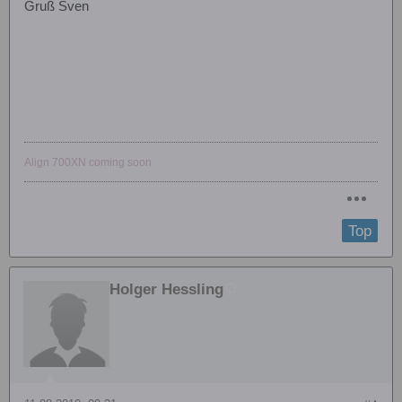
Gruß Sven
Align 700XN coming soon
Top
Holger Hessling