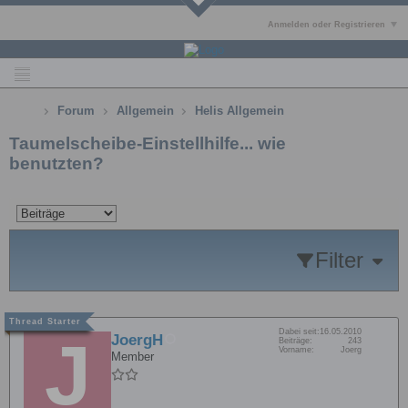
Anmelden oder Registrieren
Forum
Allgemein
Helis Allgemein
Taumelscheibe-Einstellhilfe... wie
benutzten?
Filter
Dabei seit:
16.05.2010
JoergH
Beiträge:
243
Vorname:
Joerg
Member