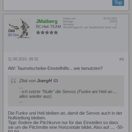
Top
Dabei seit:
05.06.2002
JMalberg
Beiträge:
22678
Vorname:
J
RC-Heli TEAM
Wohn/Flugort:
D: um Saarbrücken drum rum
11.08.2010, 09:32
#5
AW: Taumelscheibe-Einstellhilfe... wie benutzten?
Zitat von
JoergH
...
- ich setzte "Nulle" die Servos (Funke an/ Heli an ...
alles wieder aus)
...
Die Funke und Heli bleiben an, damit die Servos auch in der
Nullstellung bleiben.
Tipp: ßndere die Pitchkurve nur für das Einstellen so dass
sie um die Pitchmitte eine Horizontale bildet. Also auf .... -50-