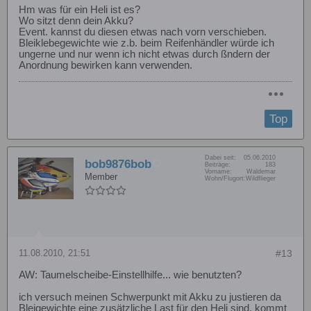
Hm was für ein Heli ist es?
Wo sitzt denn dein Akku?
Event. kannst du diesen etwas nach vorn verschieben.
Bleiklebegewichte wie z.b. beim Reifenhändler würde ich
ungerne und nur wenn ich nicht etwas durch ßndern der
Anordnung bewirken kann verwenden.
Top
Dabei seit:
05.06.2010
bob9876bob
Beiträge:
183
Vorname:
Waldemar
Member
Wohn/Flugort:
Wildflieger
11.08.2010, 21:51
#13
AW: Taumelscheibe-Einstellhilfe... wie benutzten?
ich versuch meinen Schwerpunkt mit Akku zu justieren da
Bleigewichte eine zusätzliche Last für den Heli sind, kommt