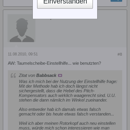
Einverstanden
Sammy1406
11.08.2010, 09:51
#8
AW: Taumelscheibe-Einstellhilfe... wie benutzten?
Zitat von
Babbsack
Was ich mich bei der Nutzung der Einstellhilfe frage:
Mit der Methode hab ich doch längst nicht
sichergestellt, dass die Hebel des Pitch-
Kompensators auch wirklich waagerecht sind. U.U.
stehen die dann nämlich im Winkel zueinander.
Also entweder hab ich damals etwas falsch
gemacht oder bis heute etwas falsch verstanden...
Weil ich aber meinen Rotorkopf auch neu einstellen
muss, würde mich schon interessieren wie man