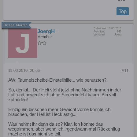
Top
Dabei seit:
16.05.2010
JoergH
Beiträge:
243
Vorname:
Joerg
Member
11.08.2010, 20:56
#11
AW: Taumelscheibe-Einstellhilfe... wie benutzten?
So, genial... Der Heli steht jetzt ohne Nachtrimmen in der
Luft und bewegt sich ohne Steuerbefehl kaum. Bin voll
zufrieden!
Einzig ein bisschen mehr Gewicht vorne könnte ich
brauchen, der Heli ist Hecklastig...
Was nehmt ihr denn da so? Klar, ich könnte das
wegtrimmen, aber wenn ich irgendwann mal Rückenflug
mache ist das nicht so toll.