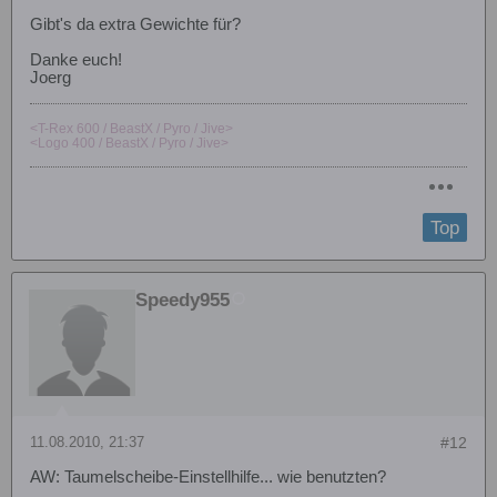
Gibt's da extra Gewichte für?
Danke euch!
Joerg
<T-Rex 600 / BeastX / Pyro / Jive>
<Logo 400 / BeastX / Pyro / Jive>
Top
Speedy955
11.08.2010, 21:37
#12
AW: Taumelscheibe-Einstellhilfe... wie benutzten?