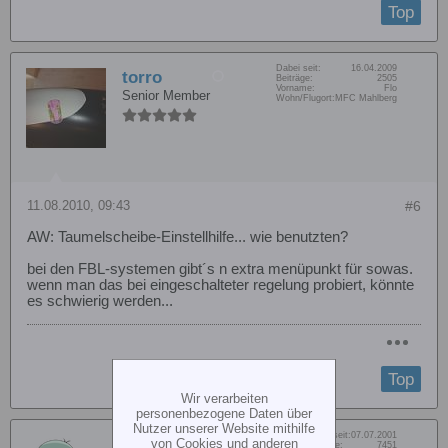
Top
Dabei seit:
16.04.2009
torro
Beiträge:
2505
Vorname:
Flo
Senior Member
Wohn/Flugort:
MFC Mahlberg
11.08.2010, 09:43
#6
AW: Taumelscheibe-Einstellhilfe... wie benutzten?
bei den FBL-systemen gibt´s n extra menüpunkt für sowas.
wenn man das bei eingeschalteter regelung probiert, könnte
es schwierig werden...
Top
Wir verarbeiten
personenbezogene Daten über
Nutzer unserer Website mithilfe
Dabei seit:
07.07.2001
Babbsack
von Cookies und anderen
Beiträge:
7451