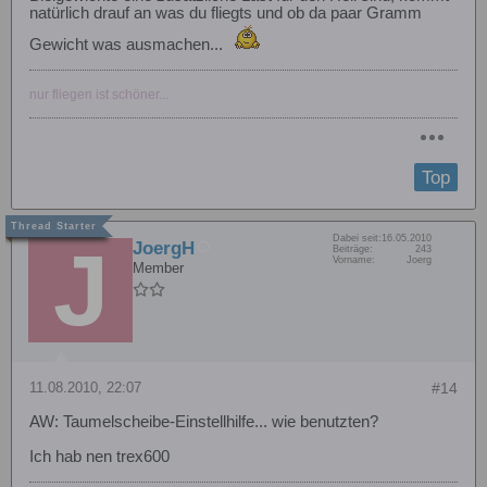
natürlich drauf an was du fliegts und ob da paar Gramm
Gewicht was ausmachen...
nur fliegen ist schöner...
Top
Dabei seit:
16.05.2010
JoergH
Beiträge:
243
Vorname:
Joerg
Member
11.08.2010, 22:07
#14
AW: Taumelscheibe-Einstellhilfe... wie benutzten?
Ich hab nen trex600