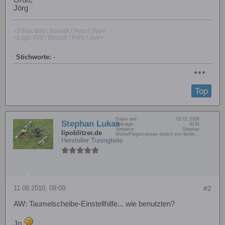
Gruß,
Jörg
<T-Rex 600 / BeastX / Pyro / Jive>
<Logo 400 / BeastX / Pyro / Jive>
Stichworte:
-
Top
Dabei seit:
02.01.2008
Stephan Lukas
Beiträge:
4134
Vorname:
Stephan
lipoblitzer.de
Wohn/Flugort:
etwas östlich von Berlin...
Hersteller Tuningteile
11.08.2010, 09:09
#2
AW: Taumelscheibe-Einstellhilfe... wie benutzten?
Jo