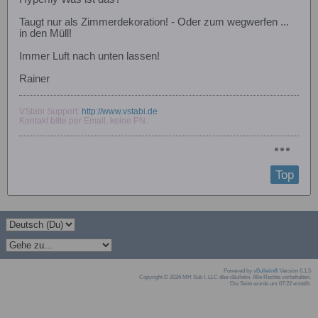
Taugt nur als Zimmerdekoration! - Oder zum wegwerfen ...
in den Müll!
Immer Luft nach unten lassen!
Rainer
VStabi Support:
http://www.vstabi.de
Kontakt bitte per Email, keine PN.
Top
Powered by
vBulletin®
Version 6.1.5
Copyright © 2026 MH Sub I, LLC dba vBulletin. Alle Rechte vorbehalten.
Die Seite wurde um 07:22 erstellt.