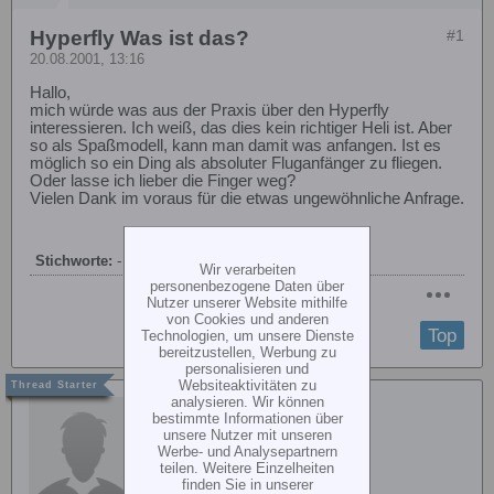
Hyperfly Was ist das?
#1
20.08.2001, 13:16
Hallo,
mich würde was aus der Praxis über den Hyperfly
interessieren. Ich weiß, das dies kein richtiger Heli ist. Aber
so als Spaßmodell, kann man damit was anfangen. Ist es
möglich so ein Ding als absoluter Fluganfänger zu fliegen.
Oder lasse ich lieber die Finger weg?
Vielen Dank im voraus für die etwas ungewöhnliche Anfrage.
Stichworte:
-
Wir verarbeiten
personenbezogene Daten über
Nutzer unserer Website mithilfe
von Cookies und anderen
Top
Technologien, um unsere Dienste
bereitzustellen, Werbung zu
personalisieren und
Websiteaktivitäten zu
analysieren. Wir können
Uli Haslinde
bestimmte Informationen über
unsere Nutzer mit unseren
Werbe- und Analysepartnern
teilen. Weitere Einzelheiten
finden Sie in unserer