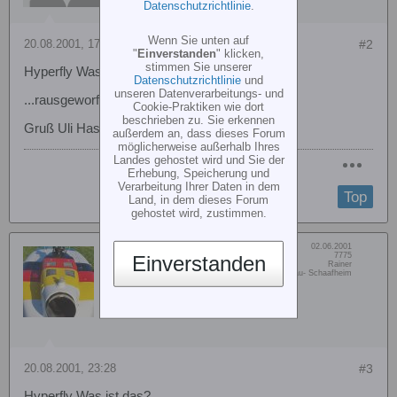
Datenschutzrichtlinie
.
Wenn Sie unten auf
20.08.2001, 17:11
#2
"
Einverstanden
" klicken,
stimmen Sie unserer
Hyperfly Was ist das?
Datenschutzrichtlinie
und
unseren Datenverarbeitungs- und
...rausgeworfenes Geld.
Cookie-Praktiken wie dort
beschrieben zu. Sie erkennen
Gruß Uli Haslinde
außerdem an, dass dieses Forum
möglicherweise außerhalb Ihres
Landes gehostet wird und Sie der
Erhebung, Speicherung und
Verarbeitung Ihrer Daten in dem
Top
Land, in dem dieses Forum
gehostet wird, zustimmen.
Dabei seit:
02.06.2001
RV
Beiträge:
7775
Einverstanden
Vorname:
Rainer
Mikado-Heli.de
Wohn/Flugort:
Modellsportgruppe Bachgau- Schaafheim
VStabi-Support
20.08.2001, 23:28
#3
Hyperfly Was ist das?