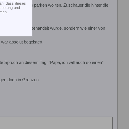
an, dass dieses
nd, Flugzeuge die parken wollten, Zuschauer die hinter die
icherung und
mmen.
fliegen .....
als Aussenseiter behandelt wurde, sondern wie einer von
 war absolut begeistert.
te Spruch an diesem Tag: "Papa, ich will auch so einen"
ragen doch in Grenzen.