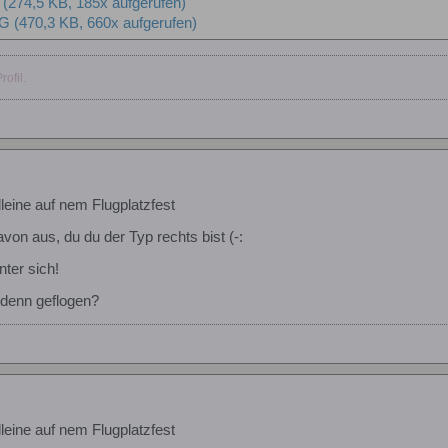
(274,5 KB, 185x aufgerufen)
PG
(470,3 KB, 660x aufgerufen)
ofil.
lleine auf nem Flugplatzfest
von aus, du du der Typ rechts bist (-:
nter sich!
 denn geflogen?
lleine auf nem Flugplatzfest