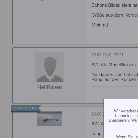
Schöne Bilder, sieht n
Grüße aus dem Norde
Meinrad
23.08.2010, 07:21
AW: Als Modellflieger a
Na klasse. Das hat sic
Rappi auf den Rücken g
HeliRaven
Wir verarbei
23.08.2010, 12:15
Technologien
analysieren. Wi
AW: Als Modellflieger a
Japp, war wirklich sch
Wenn Sie un