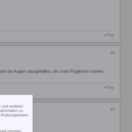
Top
#6
ah die Augen rausgefallen, als mein Fluglehrer seinen
Top
s und anderen
#7
ktivitäten zu
 Analysepartnern
und unseren