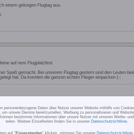
ach einem gelungen Flugtag aus.
n
lleine auf nem Flugplatzfest
her Spaß gemacht. Bei unserem Flugtag gestern sind den Leuten bein
elegt hat. Da konnten die ganzen echten Flieger einpacken (-:
ten personenbezogene Daten über Nutzer unserer Website mithilfe von Cookie
, um unsere Dienste bereitzustellen, Werbung zu personalisieren und Websitea
r können bestimmte Informationen über unsere Nutzer mit unseren Werbe- und
lleine auf nem Flugplatzfest
teilen. Weitere Einzelheiten finden Sie in unserer
Datenschutzrichtlinie
.
ön. Aber auch anstrengend.
ten auf "
Einverstanden
" klicken, stimmen Sie unserer
Datenschutzrichtlinie