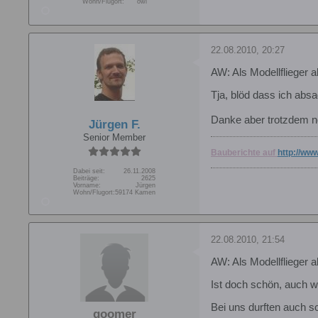
Wohn/Flugort:
owl
22.08.2010, 20:27
AW: Als Modellflieger a
Tja, blöd dass ich ab
Danke aber trotzdem n
Jürgen F.
Senior Member
Bauberichte auf
http://www
Dabei seit:
26.11.2008
Beiträge:
2625
Vorname:
Jürgen
Wohn/Flugort:
59174 Kamen
22.08.2010, 21:54
AW: Als Modellflieger a
Ist doch schön, auch we
Bei uns durften auch s
goomer