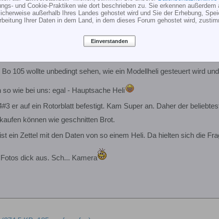
ungs- und Cookie-Praktiken wie dort beschrieben zu. Sie erkennen außerdem 
e s achten, die Manntragenden Helis die alle 10 Minuten gestartet si
cherweise außerhalb Ihres Landes gehostet wird und Sie der Erhebung, Spe
 und dazu noch der bockige Wind.
rbeitung Ihrer Daten in dem Land, in dem dieses Forum gehostet wird, zusti
daß ich einen eigenen Flugkorridor hatte. Das hiess laden fliegen laden 
Einverstanden
indruckt hat war das ich unter den ganzen "richtigen" Piloten nicht 
fach dazu.
 Bo 105 wollte unbedingt sehen, wie ein Modellheli gesteuert wird und
 so wie bei uns: egal - Hauptsache Heli
3 er auf ein Rotorblatt befestigt. Kam Super an. Daher der beliebtes
rkaufen können wie geschnitten Brot.
 ist ein Zettel mit den Daten von so einem Heli. Da hielten sich die F
Fotos dick aus. Sch... Kamera