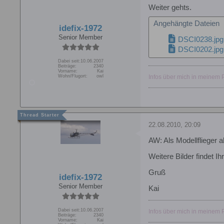
Weiter gehts.
Angehängte Dateien
idefix-1972
Senior Member
DSCI0238.jpg
DSCI0202.jpg
Dabei seit:
10.06.2007
Beiträge:
2340
Vorname:
Kai
Infos über mich in meinem Pr
Wohn/Flugort:
owl
22.08.2010, 20:09
AW: Als Modellflieger a
Weitere Bilder findet Ih
Gruß
idefix-1972
Senior Member
Kai
Dabei seit:
10.06.2007
Infos über mich in meinem Pr
Beiträge:
2340
Vorname:
Kai