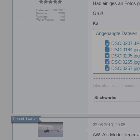
Hab einiges an Fotos ge
Dabei seit:
10.06.2007
Gruß
Beiträge:
2340
Vorname:
Kai
Wohn/Flugort:
owl
Kai
Angehängte Dateien
DSCI0207.J
DSCI0194.jpg
DSCI0205.jpg
DSCI0265.jpg
DSCI0257.jpg
Infos über mich in meinem Pr
Stichworte:
-
22.08.2010, 20:05
AW: Als Modellflieger a