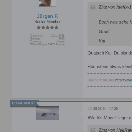
Zitat von
idefix-
Jürgen F.
Senior Member
Boah was sehe ic
Gruß
Dabei seit:
26.11.2008
Beiträge:
2625
Kai
Vorname:
Jürgen
Wohn/Flugort:
59174 Kamen
Quatsch Kai, Du bist do
Höchstens etwas klein!
Bauberichte auf
http://www
23.08.2010, 12:38
AW: Als Modellflieger a
Zitat von
HeliRa