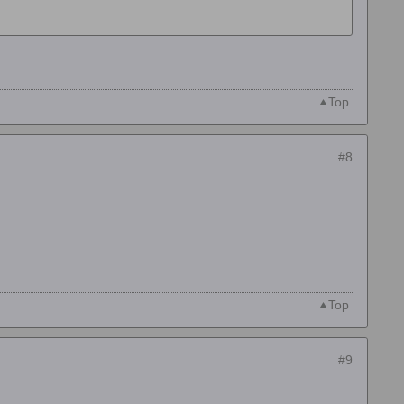
Top
#8
Top
#9