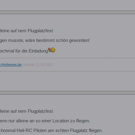
lleine auf nem Flugplatzfest
sagen musste, wäre bestimmt schön geworden!
ochmal für die Einladung
.Helipoint.de
Update 21.03.2017
lleine auf nem Flugplatzfest
nn nur alleine an so einer Location zu fliegen.
chonmal Heli-RC Piloten am echten Flugplatz fliegen.