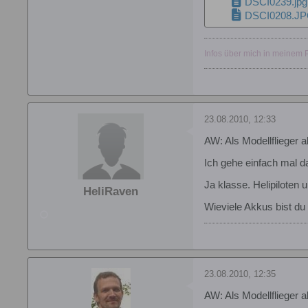
DSCI0239.jpg
DSCI0208.J
Infos über mich in meinem Pr
23.08.2010, 12:33
AW: Als Modellflieger a
Ich gehe einfach mal da
Ja klasse. Helipiloten u
HeliRaven
Wieviele Akkus bist du
23.08.2010, 12:35
AW: Als Modellflieger a