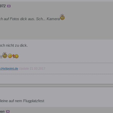
1972
h auf Fotos dick aus. Sch... Kamera
ch nicht zu dick.
!!
.Helipoint.de
Update 21.03.2017
lleine auf nem Flugplatzfest
ven