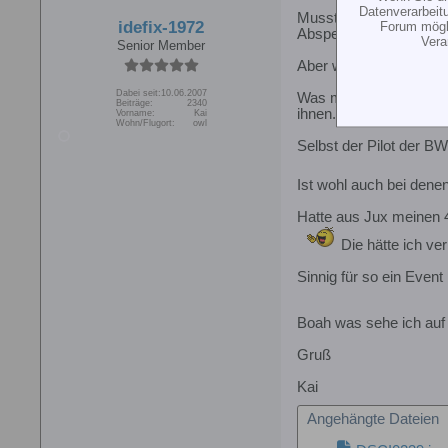
Datenverarbeit
Musste auf die Follow M
Forum mögli
idefix-1972
Absperrung liefen etc.
Vera
Senior Member
Aber war insofern geil, 
Dabei seit:
10.06.2007
Was mich besonders bee
Beiträge:
2340
ihnen. Man gehörte ein
Vorname:
Kai
Wohn/Flugort:
owl
Selbst der Pilot der BW
Ist wohl auch bei denen
Hatte aus Jux meinen 4#
Die hätte ich ve
Sinnig für so ein Event
Boah was sehe ich auf 
Gruß
Kai
Angehängte Dateien