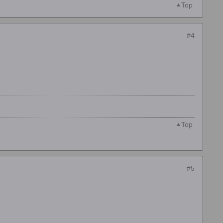
Top
#4
Top
#5