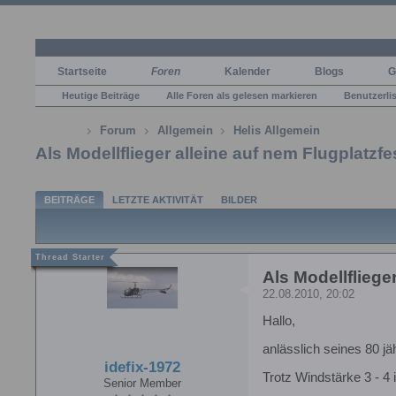
Startseite
Foren
Kalender
Blogs
G
Heutige Beiträge
Alle Foren als gelesen markieren
Benutzerli
Forum
Allgemein
Helis Allgemein
Als Modellflieger alleine auf nem Flugplatzfe
BEITRÄGE
LETZTE AKTIVITÄT
BILDER
Als Modellfliege
22.08.2010, 20:02
Hallo,
anlässlich seines 80 jä
idefix-1972
Trotz Windstärke 3 - 4 
Senior Member