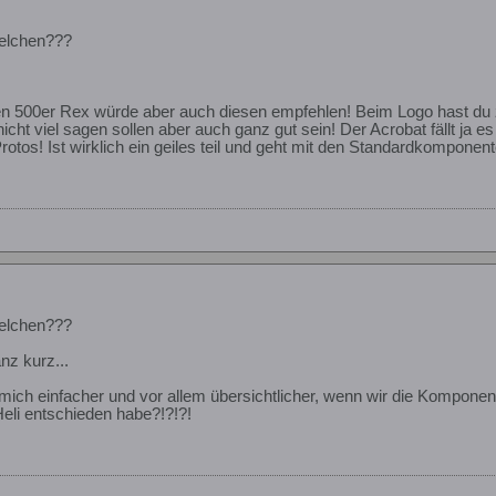
welchen???
en 500er Rex würde aber auch diesen empfehlen! Beim Logo hast du z.
icht viel sagen sollen aber auch ganz gut sein! Der Acrobat fällt ja
otos! Ist wirklich ein geiles teil und geht mit den Standardkomponent
welchen???
nz kurz...
ür mich einfacher und vor allem übersichtlicher, wenn wir die Kompon
Heli entschieden habe?!?!?!