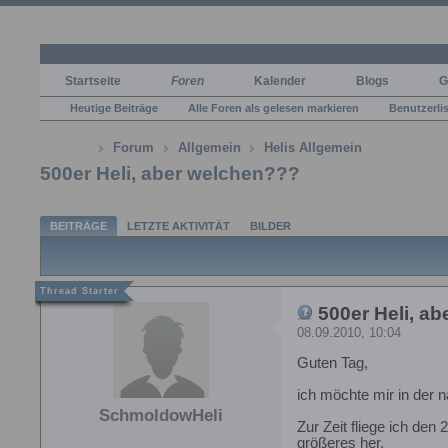
Startseite
Foren
Kalender
Blogs
G
Heutige Beiträge
Alle Foren als gelesen markieren
Benutzerli
Forum
Allgemein
Helis Allgemein
500er Heli, aber welchen???
BEITRÄGE
LETZTE AKTIVITÄT
BILDER
500er Heli, a
08.09.2010, 10:04
Guten Tag,
ich möchte mir in der n
SchmoldowHeli
Zur Zeit fliege ich de
größeres her.