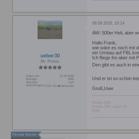
08.09.2010, 10:14
AW: 500er Heli, aber 
Hallo Frank,
wie wäre es noch mit d
ein Umbau auf FBL kos
ueber30
Ich fliege ihn aber mit
Mr. Protos
Den gibt es auch in ei
Dabei seit:
22.09.2006
Und er ist so schön le
Beiträge:
2690
Vorname:
uwe
Wohn/Flugort:
37247 Gro�?almerode
Gruß,Uwe
Protos 500
Protos 700...noch V1
DX9