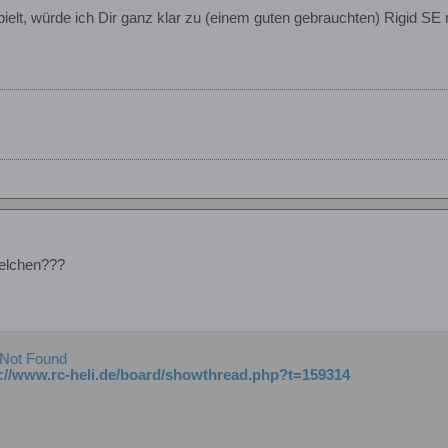
elt, würde ich Dir ganz klar zu (einem guten gebrauchten) Rigid SE r
welchen???
 Not Found
p://www.rc-heli.de/board/showthread.php?t=159314