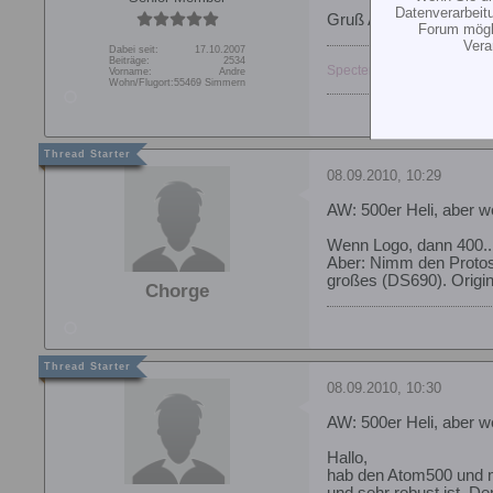
Datenverarbeit
Gruß Andre
Forum mögli
Vera
Dabei seit:
17.10.2007
Beiträge:
2534
Specter 700 NME / Kraken 5
Vorname:
Andre
Wohn/Flugort:
55469 Simmern
08.09.2010, 10:29
AW: 500er Heli, aber 
Wenn Logo, dann 400..
Aber: Nimm den Protos
großes (DS690). Origin
Chorge
08.09.2010, 10:30
AW: 500er Heli, aber 
Hallo,
hab den Atom500 und m