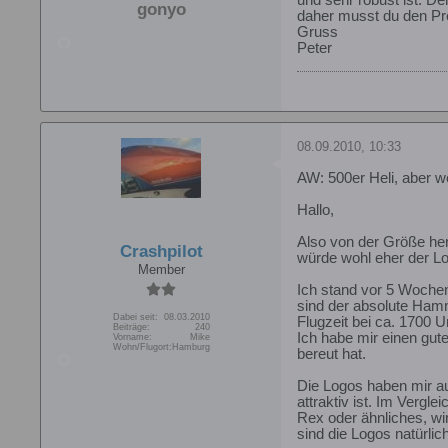
und sehr robust ist. De
gonyo
daher musst du den Pr
Gruss
Peter
08.09.2010, 10:33
AW: 500er Heli, aber 
Hallo,
Also von der Größe her 
Crashpilot
würde wohl eher der Lo
Member
Ich stand vor 5 Wochen
sind der absolute Ham
Dabei seit:
08.03.2010
Flugzeit bei ca. 1700 
Beiträge:
240
Ich habe mir einen gu
Vorname:
Mike
Wohn/Flugort:
Hamburg
bereut hat.
Die Logos haben mir auc
attraktiv ist. Im Vergl
Rex oder ähnliches, wi
sind die Logos natürlic