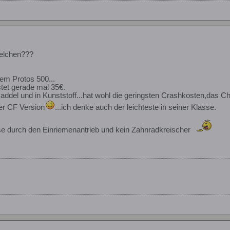
welchen???
em Protos 500...
tet gerade mal 35€.
 Paddel und in Kunststoff...hat wohl die geringsten Crashkosten,das C
ner CF Version
...ich denke auch der leichteste in seiner Klasse.
ise durch den Einriemenantrieb und kein Zahnradkreischer