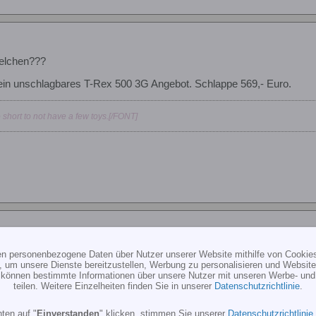
welchen???
 ein unschlagbares T-Rex 500 3G Angebot. Schlappe 569,- Euro.
 short to not have a few toys.[/FONT]
welchen???
ten personenbezogene Daten über Nutzer unserer Website mithilfe von Cookie
, um unsere Dienste bereitzustellen, Werbung zu personalisieren und Websitea
r können bestimmte Informationen über unsere Nutzer mit unseren Werbe- und
rigens mit 500-600mm Blättern geflogen und hat somit mit der eige
teilen. Weitere Einzelheiten finden Sie in unserer
Datenschutzrichtlinie
.
us Plastik besteht und zudem die Crashkosten noch relativ hoch sind 
ten auf "
Einverstanden
" klicken, stimmen Sie unserer
Datenschutzrichtlinie