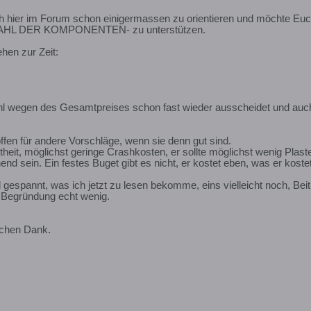
h hier im Forum schon einigermassen zu orientieren und möchte Euch
HL DER KOMPONENTEN- zu unterstützen.
hen zur Zeit:
l wegen des Gesamtpreises schon fast wieder ausscheidet und auch 
offen für andere Vorschläge, wenn sie denn gut sind.
heit, möglichst geringe Crashkosten, er sollte möglichst wenig Plast
end sein. Ein festes Buget gibt es nicht, er kostet eben, was er kostet
 gespannt, was ich jetzt zu lesen bekomme, eins vielleicht noch, Beiträ
e Begründung echt wenig.
ichen Dank.