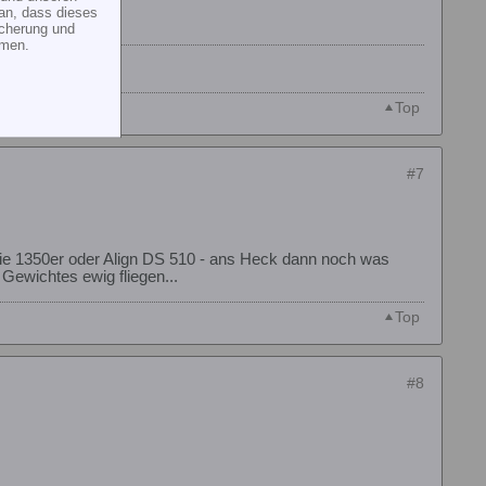
an, dass dieses
icherung und
mmen.
Top
#7
e 1350er oder Align DS 510 - ans Heck dann noch was
Gewichtes ewig fliegen...
Top
#8