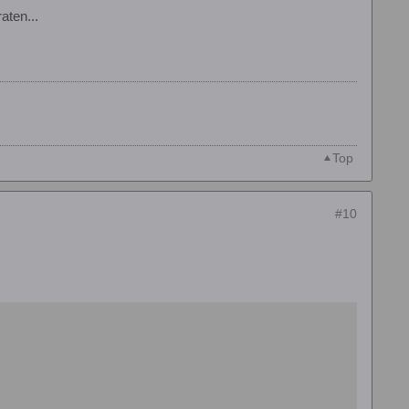
aten...
Top
#10