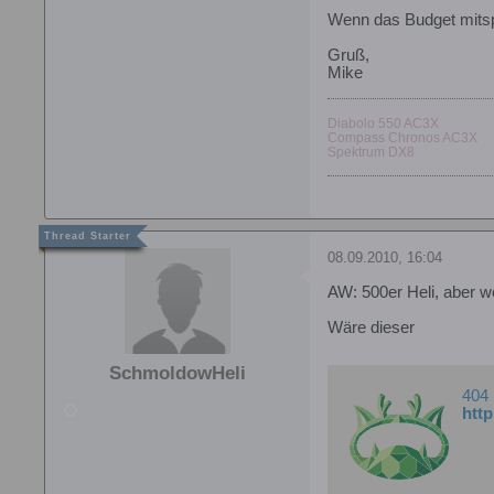
Wenn das Budget mitspi
Gruß,
Mike
Diabolo 550 AC3X
Compass Chronos AC3X
Spektrum DX8
08.09.2010, 16:04
AW: 500er Heli, aber 
Wäre dieser
SchmoldowHeli
404
htt