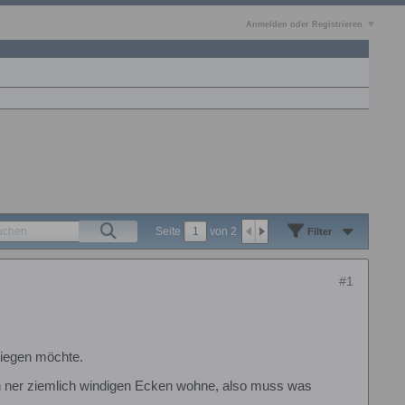
Anmelden oder Registrieren
Seite
von
2
Filter
#1
fliegen möchte.
 in ner ziemlich windigen Ecken wohne, also muss was