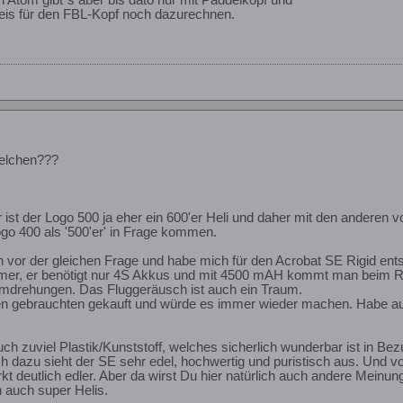
n Atom gibt´s aber bis dato nur mit Paddelkopf und
eis für den FBL-Kopf noch dazurechnen.
welchen???
ist der Logo 500 ja eher ein 600'er Heli und daher mit den anderen von
go 400 als '500'er' in Frage kommen.
 vor der gleichen Frage und habe mich für den Acrobat SE Rigid ent
mer, er benötigt nur 4S Akkus und mit 4500 mAH kommt man beim Rund
Umdrehungen. Das Fluggeräusch ist auch ein Traum.
ten gebrauchten gekauft und würde es immer wieder machen. Habe a
h zuviel Plastik/Kunststoff, welches sicherlich wunderbar ist in Bezu
eich dazu sieht der SE sehr edel, hochwertig und puristisch aus. Und vo
rkt deutlich edler. Aber da wirst Du hier natürlich auch andere Mein
h auch super Helis.