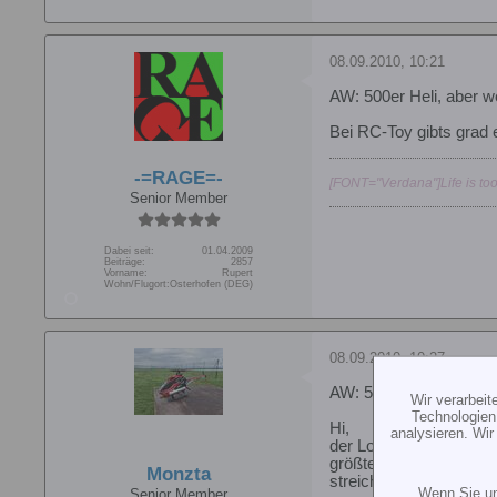
08.09.2010, 10:21
AW: 500er Heli, aber 
Bei RC-Toy gibts grad
-=RAGE=-
[FONT="Verdana"]Life is too
Senior Member
Dabei seit:
01.04.2009
Beiträge:
2857
Vorname:
Rupert
Wohn/Flugort:
Osterhofen (DEG)
08.09.2010, 10:27
AW: 500er Heli, aber 
Wir verarbei
Technologien
Hi,
analysieren. Wi
der Logo 500SE wird üb
größtenteils sowieso a
Monzta
streichen.
Wenn Sie un
Senior Member