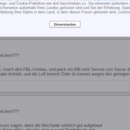
ungs- und Cookie-Praktiken wie dort beschrieben zu. Sie erkennen außerdem 
cherweise außerhalb Ihres Landes gehostet wird und Sie der Erhebung, Spe
rbeitung Ihrer Daten in dem Land, in dem dieses Forum gehostet wird, zusti
80 Nitro / Nimbus 550 / Logo 200
Einverstanden
welchen???
.
, mach den FBL-Umbau, und pack ein MB rein! Servos von Savox di
aler Antrieb, und die Luft brennt! Oder du kannst wegen des geringen 
welchen???
uss sagen, dass die Mechanik wirklich gut aufgebaut