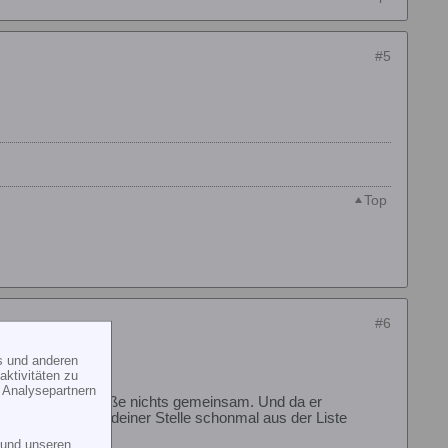
#5
Top
#6
s und anderen
ktivitäten zu
 Analysepartnern
ntlichen 500er Größe nichts gemeinsam. Und da er
würde ich ihn an deiner Stelle schonmal aus der Liste
und unseren