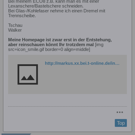
Bei meinem ECO8 z.B. kann man es mit einer
Lexanschere/Bastelschere schneiden.
Bei Glas-/Kohlefaser nehme ich einen Dremel mit
Trennscheibe.
Tschau
Walker
Meine Homepage ist zwar erst in der Entstehung,
aber reinschauen könnt Ihr trotzdem mal
[img
src=icon_smile.gif border=0 align=middle]
http://markus.xx.bei.t-online.de/index.html
Top