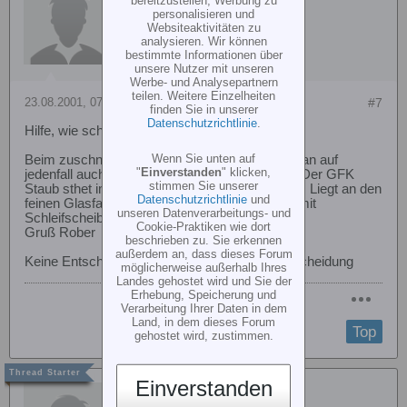
bereitzustellen, Werbung zu
personalisieren und
Websiteaktivitäten zu
analysieren. Wir können
bestimmte Informationen über
unsere Nutzer mit unseren
Werbe- und Analysepartnern
teilen. Weitere Einzelheiten
23.08.2001, 07:14
#7
finden Sie in unserer
Datenschutzrichtlinie
.
Hilfe, wie schneide ich....
Wenn Sie unten auf
Beim zuschneiden von GFK und CFK, sollte man auf
"
Einverstanden
" klicken,
jedenfall auch eine Staubschutzmaske tragen. Der GFK
stimmen Sie unserer
Staub sthet im Verdacht krebserregend zu sein. Liegt an den
Datenschutzrichtlinie
und
feinen Glasfasern die beim schleifen / trennen mit
unseren Datenverarbeitungs- und
Schleifscheibe rausgerissen werden
Cookie-Praktiken wie dort
Gruß Rober
beschrieben zu. Sie erkennen
außerdem an, dass dieses Forum
Keine Entscheidung ist immer die falsche Entscheidung
möglicherweise außerhalb Ihres
Landes gehostet wird und Sie der
Erhebung, Speicherung und
Verarbeitung Ihrer Daten in dem
Land, in dem dieses Forum
Top
gehostet wird, zustimmen.
Einverstanden
Gast