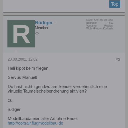
Top
Dabei seit:
07.06.2001
Rüdiger
Beiträge:
513
Vorname:
Rüdiger
Member
Wohn/Flugort:
Karlstein
28.08.2001, 12:02
#3
Heli kippt beim fliegen
Servus Manuel!
Du hast nicht irgendwo am Sender versehentlich eine
virtuelle Taumelscheibendrehung aktiviert?
cu,
rüdiger
Modellbaudateien aller Art ohne Ende:
http://corsair.flugmodellbau.de