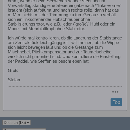
hmm, wenn er beim Schweben sauber steht und im
Vorwärtsflug ständig eine Steuereingabe nach \"links-vorne\"
braucht (sich aufbäumt und nach rechts rollt), dann hat das
m.M.n. nichts mit der Trimmung zu tun. Genau so verhält
sich ein linksdrehender Hubschrauber ohne
Stabilisierungsrotor, wie z.B. jeder \"große\" Hubi oder ein
Modell mit Mehrblattkopf ohne Stabirotor.
Ich würde mal kontrollieren, ob die Lagerung der Stabistange
am Zentralstück leichtgängig ist - will meinen, ob die Wippe
sich leicht bewegen läßt und ob die Gestänge zum
Mischhebel, Pitchkompensator und zur Taumelscheibe
wirklich richtig montiert sind. Und kontrolliere die Einstellung
der Paddel, wie Steffen es beschrieben hat.
Gruß
Stefan
Top