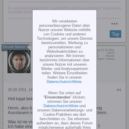
Du schreibst Akku&#039;s, Lipo&#039;s und Servo&#039;s? Dann nimm
Nachhilfe auf http://www.deppenapostroph.de!
Wir verarbeiten
personenbezogene Daten über
Nutzer unserer Website mithilfe
Top
von Cookies und anderen
Technologien, um unsere Dienste
bereitzustellen, Werbung zu
personalisieren und
Dabei seit:
31.05.2001
Websiteaktivitäten zu
ManuelW
Beiträge:
10470
analysieren. Wir können
Vorname:
Manuel
Technik Administrator
Wohn/Flugort:
Leipzig
bestimmte Informationen über
unsere Nutzer mit unseren
Werbe- und Analysepartnern
teilen. Weitere Einzelheiten
finden Sie in unserer
Datenschutzrichtlinie
.
28.08.2001, 14:55
#4
Wenn Sie unten auf
"
Einverstanden
" klicken,
Heli kippt beim fliegen
stimmen Sie unserer
Datenschutzrichtlinie
und
Hmm, also beim Schweben steht er gut, ein wenig
unseren Datenverarbeitungs- und
Aussteuern ist klar, aber beim Flug ist es halt extrem.
Cookie-Praktiken wie dort
beschrieben zu. Sie erkennen
Was ist ne virtuelle Taumelscheibendrehung?
außerdem an, dass dieses Forum
Ich habe eine FC16, geht sowas dort überhaupt ?
möglicherweise außerhalb Ihres