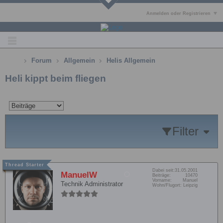
Anmelden oder Registrieren
Forum
Allgemein
Helis Allgemein
Heli kippt beim fliegen
Filter
Dabei seit:
31.05.2001
ManuelW
Beiträge:
10470
Vorname:
Manuel
Technik Administrator
Wohn/Flugort:
Leipzig