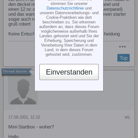
stimmen Sie unserer
den deckel rein, einen 10 NC akku fürs powerpanel und
Datenschutzrichtlinie
und
einen 12 nc akku für den starter (nicht übers powerpanel)
unseren Datenverarbeitungs- und
und das wars. da ich einen moskito fliege geht mein starter
Cookie-Praktiken wie dort
sogar auch noch in die box mit rein.
beschrieben zu. Sie erkennen
gruß robert
außerdem an, dass dieses Forum
möglicherweise außerhalb Ihres
Keine Entscheidung ist immer die falsche Entscheidung
Landes gehostet wird und Sie der
Erhebung, Speicherung und
Verarbeitung Ihrer Daten in dem
Land, in dem dieses Forum
gehostet wird, zustimmen.
Top
Einverstanden
Reinhard Schulze
17.09.2001, 11:10
#5
Mini-Startbox - woher?
Hallo,