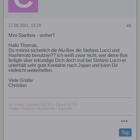
17.09.2001, 13:24
#6
Mini-Startbox - woher?
Hallo Thomas,
Du meinst sicherlich die Alu-Box die Stefano Lucci und
Hashimoto benutzen?? Ich weiß zwar nicht, wer diese Box
fertigte aber erkundige Dich doch mal bei Stefano Lucci-er
unterhält sehr gute Kontakte nach Japan und kann Dir
vielleicht weiterhelfen.
Viele Grüße
Christian
XL Power Specter 700 V2 + Quest IM775
Theta + Futaba + Kontronik + Egodrift
Top