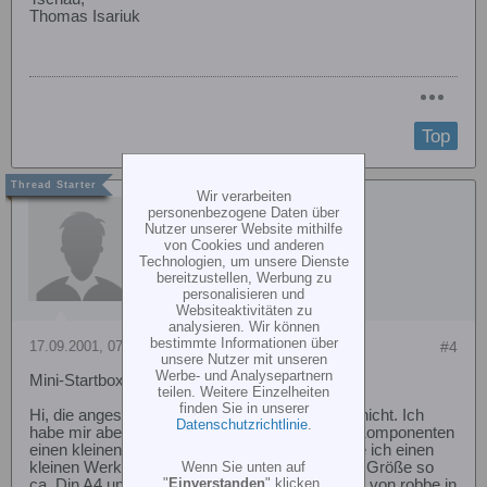
Thomas Isariuk
Top
Wir verarbeiten
the-captain
personenbezogene Daten über
Nutzer unserer Website mithilfe
von Cookies und anderen
Technologien, um unsere Dienste
bereitzustellen, Werbung zu
personalisieren und
Websiteaktivitäten zu
analysieren. Wir können
bestimmte Informationen über
17.09.2001, 07:41
#4
unsere Nutzer mit unseren
Werbe- und Analysepartnern
Mini-Startbox - woher?
teilen. Weitere Einzelheiten
finden Sie in unserer
Hi, die angesprochene Startbox kenn ich zwar nicht. Ich
Datenschutzrichtlinie
.
habe mir aber aus allgemein Handelsüblichen Komponenten
einen kleinen Startkoffer gebaut. Zunächst habe ich einen
Wenn Sie unten auf
kleinen Werkzeugkoffer im Baumarkt gefunden Größe so
"
Einverstanden
" klicken,
ca. Din A4 und etwa 7 - 10 cm hoch. Pwerpanel von robbe in