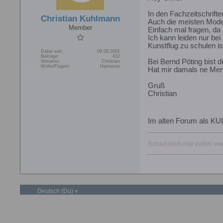
In den Fachzeitschrift
Christian Kuhlmann
Auch die meisten Mode
Member
Einfach mal fragen, da
Ich kann leiden nur be
Kunstflug zu schulen is
Dabei seit:
09.06.2001
Beiträge:
412
Bei Bernd Pöting bist 
Vorname:
Christian
Wohn/Flugort:
Hannover
Hat mir damals ne Men
Gruß
Christian
Im alten Forum als KUL
Schaut doch mal vorbei: www
Deutsch (Du)