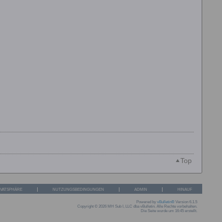
Top
IVATSPHÄRE
NUTZUNGSBEDINGUNGEN
ADMIN
HINAUF
Powered by
vBulletin®
Version 6.1.5
Copyright © 2026 MH Sub I, LLC dba vBulletin. Alle Rechte vorbehalten.
Die Seite wurde um 16:45 erstellt.