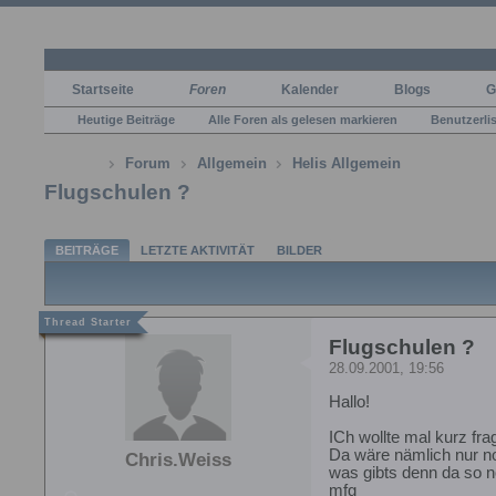
Startseite
Foren
Kalender
Blogs
G
Heutige Beiträge
Alle Foren als gelesen markieren
Benutzerli
Forum
Allgemein
Helis Allgemein
Flugschulen ?
BEITRÄGE
LETZTE AKTIVITÄT
BILDER
Flugschulen ?
28.09.2001, 19:56
Hallo!
ICh wollte mal kurz fra
Da wäre nämlich nur n
Chris.Weiss
was gibts denn da so no
mfg