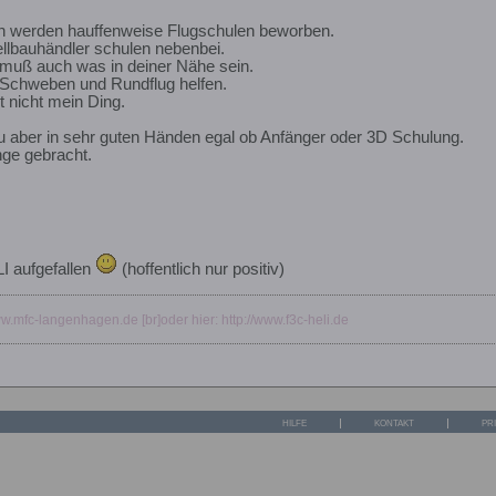
en werden hauffenweise Flugschulen beworben.
llbauhändler schulen nebenbei.
 muß auch was in deiner Nähe sein.
i Schweben und Rundflug helfen.
t nicht mein Ding.
du aber in sehr guten Händen egal ob Anfänger oder 3D Schulung.
ge gebracht.
I aufgefallen
(hoffentlich nur positiv)
.mfc-langenhagen.de [br]oder hier: http://www.f3c-heli.de
HILFE
KONTAKT
PR