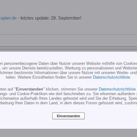
copter.de
- letztes update: 28. September!
ten personenbezogene Daten über Nutzer unserer Website mithilfe von Cookie
, um unsere Dienste bereitzustellen, Werbung zu personalisieren und Websitea
r können bestimmte Informationen über unsere Nutzer mit unseren Werbe- und
 Norbert gründjens von Ikarus auch eine Flugschule für Helis und Flä
teilen. Weitere Einzelheiten finden Sie in unserer
Datenschutzrichtlinie
.
 immer die falsche Entscheidung
ten auf "
Einverstanden
" klicken, stimmen Sie unserer
Datenschutzrichtlinie
ungs- und Cookie-Praktiken wie dort beschrieben zu. Sie erkennen außerdem 
cherweise außerhalb Ihres Landes gehostet wird und Sie der Erhebung, Spe
rbeitung Ihrer Daten in dem Land, in dem dieses Forum gehostet wird, zusti
Einverstanden