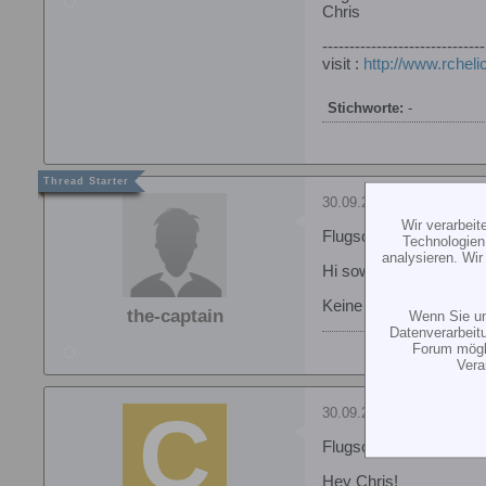
Chris
------------------------------
visit :
http://www.rcheli
Stichworte:
-
30.09.2001, 19:24
Wir verarbei
Flugschulen ?
Technologien
analysieren. Wi
Hi soweit ich weiß hat
Keine Entscheidung ist
the-captain
Wenn Sie un
Datenverarbeit
Forum mögli
Vera
30.09.2001, 20:39
Flugschulen ?
Hey Chris!