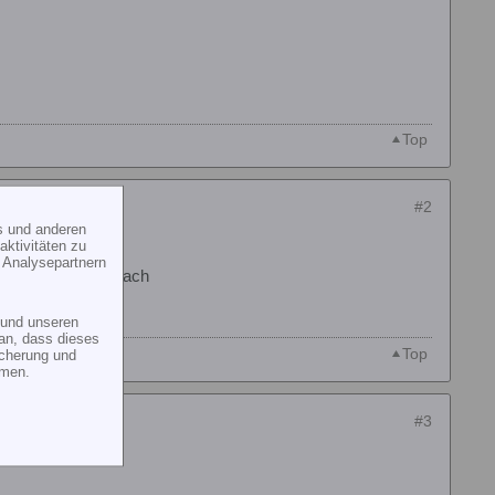
Top
#2
s und anderen
ktivitäten zu
 Analysepartnern
che. Frag da mal nach
und unseren
an, dass dieses
Top
icherung und
mmen.
#3