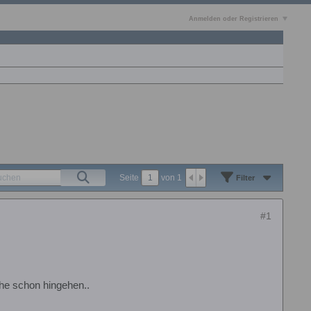
Anmelden oder Registrieren
Seite
von
1
Filter
#1
he schon hingehen..