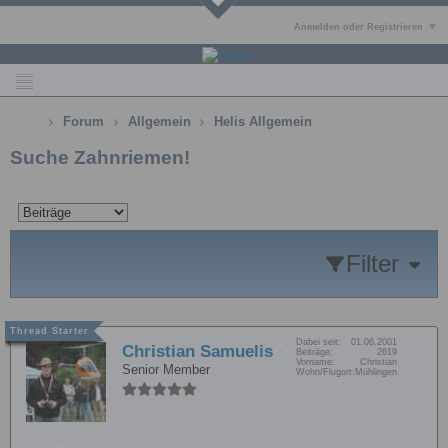
Anmelden oder Registrieren
Forum
Allgemein
Helis Allgemein
Suche Zahnriemen!
Filter
Dabei seit:
01.06.2001
Christian Samuelis
Beiträge:
2619
Vorname:
Christian
Senior Member
Wohn/Flugort:
Mühlingen