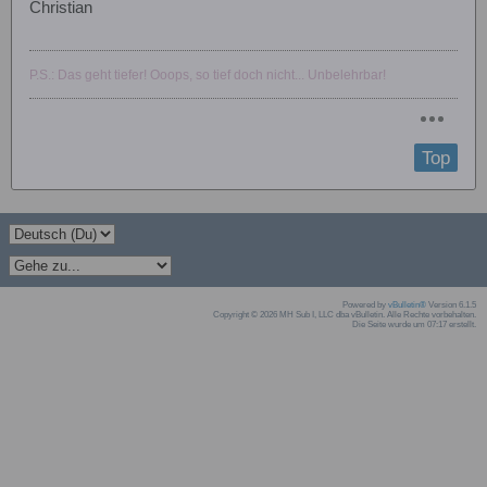
Christian
P.S.: Das geht tiefer! Ooops, so tief doch nicht... Unbelehrbar!
Top
Powered by
vBulletin®
Version 6.1.5
Copyright © 2026 MH Sub I, LLC dba vBulletin. Alle Rechte vorbehalten.
Die Seite wurde um 07:17 erstellt.