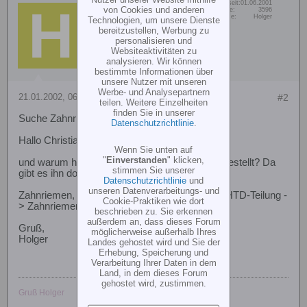
Dabei seit:
01.06.2001
Holger Port
von Cookies und anderen
Beiträge:
3596
Vorname:
Holger
Technologien, um unsere Dienste
Senior Member
bereitzustellen, Werbung zu
personalisieren und
Websiteaktivitäten zu
analysieren. Wir können
bestimmte Informationen über
unsere Nutzer mit unseren
Werbe- und Analysepartnern
21.01.2002, 06:26
#2
teilen. Weitere Einzelheiten
finden Sie in unserer
Suche Zahnriemen!
Datenschutzrichtlinie
.
Hallo Christian,
Wenn Sie unten auf
"
Einverstanden
" klicken,
und warum hast Du ihn dann nicht bei Mädler bestellt? Da
stimmen Sie unserer
gibt es ihn doch.
Datenschutzrichtlinie
und
unseren Datenverarbeitungs- und
Zahnriemen, Zahnriemenräder -> Zahnriemen HTD-Teilung -
Cookie-Praktiken wie dort
> Zahnriemen 3M -> Größe 447
beschrieben zu. Sie erkennen
außerdem an, dass dieses Forum
Gruß,
möglicherweise außerhalb Ihres
Holger
Landes gehostet wird und Sie der
Erhebung, Speicherung und
Verarbeitung Ihrer Daten in dem
Land, in dem dieses Forum
gehostet wird, zustimmen.
Gruß Holger