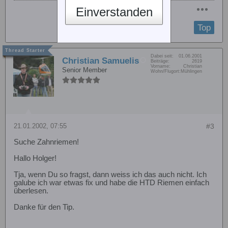
Einverstanden
Top
Dabei seit:
01.06.2001
Christian Samuelis
Beiträge:
2619
Vorname:
Christian
Senior Member
Wohn/Flugort:
Mühlingen
21.01.2002, 07:55
#3
Suche Zahnriemen!
Hallo Holger!
Tja, wenn Du so fragst, dann weiss ich das auch nicht. Ich
galube ich war etwas fix und habe die HTD Riemen einfach
überlesen.
Danke für den Tip.