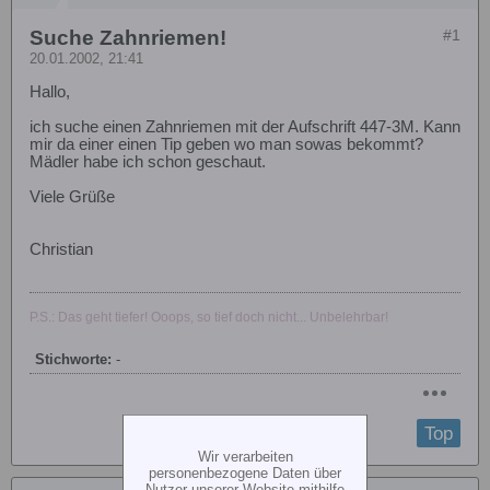
Suche Zahnriemen!
#1
20.01.2002, 21:41
Hallo,
ich suche einen Zahnriemen mit der Aufschrift 447-3M. Kann
mir da einer einen Tip geben wo man sowas bekommt?
Mädler habe ich schon geschaut.
Viele Grüße
Christian
P.S.: Das geht tiefer! Ooops, so tief doch nicht... Unbelehrbar!
Stichworte:
-
Top
Wir verarbeiten
personenbezogene Daten über
Nutzer unserer Website mithilfe