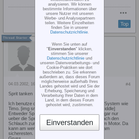
analysieren. Wir können
bestimmte Informationen über
unsere Nutzer mit unseren
Werbe- und Analysepartnern
teilen. Weitere Einzelheiten
Top
finden Sie in unserer
Datenschutzrichtlinie
.
helifreak
Wenn Sie unten auf
"
Einverstanden
" klicken,
stimmen Sie unserer
Datenschutzrichtlinie
und
unseren Datenverarbeitungs- und
Cookie-Praktiken wie dort
beschrieben zu. Sie erkennen
außerdem an, dass dieses Forum
möglicherweise außerhalb Ihres
04.03.2002, 16:56
#4
Landes gehostet wird und Sie der
Erhebung, Speicherung und
Sprit tanken
Verarbeitung Ihrer Daten in dem
Land, in dem dieses Forum
Ich benutze das gleiche aufwendige und teuere System wie
gehostet wird, zustimmen.
Timo. [img src=icon_smile.gif border=0 align=middle]
Entweder Spritschlauch und Schrauber oder sogar nur
ueber die Spritleitung zum Motor. Ich ziehe einfach den
Einverstanden
Schlauch zum Motor ab, tanke und zurueck zum Motor. Da
kann am wenigsten kaputt gehen und ist somit am
sicheresten.
Gruss,