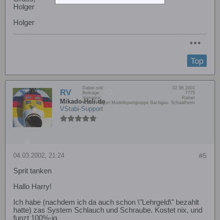
Holger
Holger
Top
Dabei seit:
02.06.2001
RV
Beiträge:
7775
Vorname:
Rainer
Mikado-Heli.de
Wohn/Flugort:
Modellsportgruppe Bachgau- Schaafheim
VStabi-Support
04.03.2002, 21:24
#5
Sprit tanken
Hallo Harry!
Ich habe (nachdem ich da auch schon \"Lehrgeld\" bezahlt
hatte) zas System Schlauch und Schraube. Kostet nix, und
funzt 100%-ig.