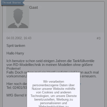
Gast
04.03.2002, 16:43
#3
Sprit tanken
Hallo Harry
Ich benutze schon seid einigen Jahren die Tankfüllventile
von RD-Modelltechnik in meinen Modellen ohne gößere
Proleme!
Falls Doch schon mal ein Ventil undicht wird,kann auch mal
vorkommen,braucht man nur den \" O-Ring\" zu erneuern.
Wir verarbeiten
Hier noch die Adresse:
www.rd-modelltechnik.de
personenbezogene Daten über
Tel: 02401/939000
Nutzer unserer Website mithilfe
von Cookies und anderen
MfG Bernd Immendorf
Technologien, um unsere Dienste
bereitzustellen, Werbung zu
personalisieren und
Websiteaktivitäten zu