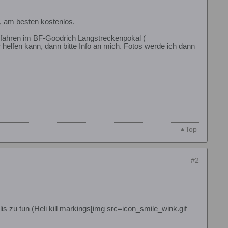
h, am besten kostenlos.
fahren im BF-Goodrich Langstreckenpokal (
 helfen kann, dann bitte Info an mich. Fotos werde ich dann
Top
#2
s zu tun (Heli kill markings[img src=icon_smile_wink.gif