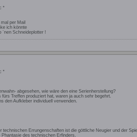
c *
mal per Mail
ke ich könnte
b `nen Schneideplotter !
c *
nwahn- abgesehen, wie wäre den eine Serienherstellung?
 fürs Treffen produziert hat, waren ja auch sehr begehrt.
s den Aufkleber individuell verwenden.
er technischen Errungenschaften ist die göttliche Neugier und der Sp
e Phantasie des technischen Erfinders.