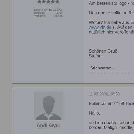
Am besten so: logo -
h
Dabei seit:
15.03.2001
Das ganze sollte so 6-
Beiträge:
2709
Vorname:
Stefan
Wofür? Ich habe aus G
www.vln.de
) . Auf den
natürlich hier veröffentl
Schönen Gruß
Stefan
Stichworte:
-
11.03.2002, 18:50
Foliencutter ? * off Topi
Hallo,
und ich dachte schon d
Andi Gysi
border=0 align=middle]