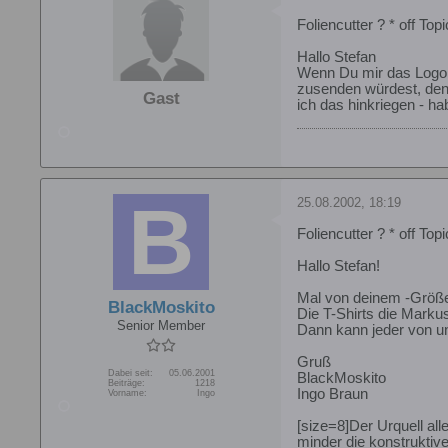
Foliencutter ? * off Topi
Hallo Stefan
Wenn Du mir das Logo 
zusenden würdest, den
Gast
ich das hinkriegen - ha
25.08.2002, 18:19
Foliencutter ? * off Topi
Hallo Stefan!
Mal von deinem -Größe
BlackMoskito
Die T-Shirts die Markus
Senior Member
Dann kann jeder von un
Gruß
Dabei seit:
05.06.2001
BlackMoskito
Beiträge:
1218
Ingo Braun
Vorname:
Ingo
[size=8]Der Urquell all
minder die konstruktiv