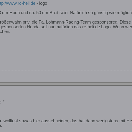
ttp://www.rc-heli.de
- logo
8 cm Hoch und ca. 50 cm Breit sein. Natürlich so günstig wie möglic
rößenwahn priv. die Fa. Lohmann-Racing-Team gesponsored. Diese 
 gesponsorten Honda soll nun natürlich das rc-heli.de Logo. Wenn wer
ichen.
c *
u wolltest sowas hier ausschneiden, das hat dann wenigstens mit Heli
):