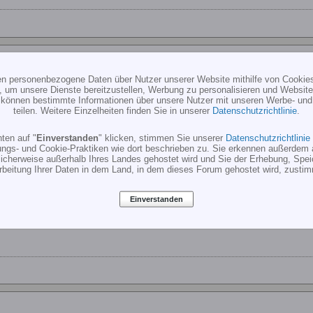
ten personenbezogene Daten über Nutzer unserer Website mithilfe von Cookie
c *
, um unsere Dienste bereitzustellen, Werbung zu personalisieren und Websitea
r können bestimmte Informationen über unsere Nutzer mit unseren Werbe- und
teilen. Weitere Einzelheiten finden Sie in unserer
Datenschutzrichtlinie
.
ten auf "
Einverstanden
" klicken, stimmen Sie unserer
Datenschutzrichtlinie
ungs- und Cookie-Praktiken wie dort beschrieben zu. Sie erkennen außerdem 
c-heli.de/images/rc-heli_logo.jpg\" border=0]
cherweise außerhalb Ihres Landes gehostet wird und Sie der Erhebung, Spe
rbeitung Ihrer Daten in dem Land, in dem dieses Forum gehostet wird, zusti
 Drucker, um das Logo auf Folie herzustellen. Und wer son Drucker ha
 border=0 align=middle].
Einverstanden