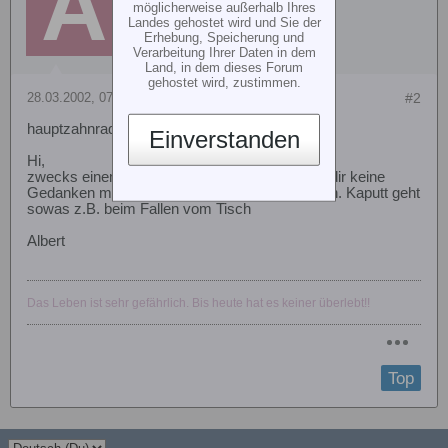
möglicherweise außerhalb Ihres
Landes gehostet wird und Sie der
Erhebung, Speicherung und
Verarbeitung Ihrer Daten in dem
Land, in dem dieses Forum
gehostet wird, zustimmen.
28.03.2002, 07:49
#2
hauptzahnrad
Einverstanden
Hi,
zwecks einem Eck von einem Zahn musst du dir keine
Gedanken machen, d.h einfach weiter benutzen. Kaputt geht
sowas z.B. beim Fallen vom Tisch
Albert
Das Leben ist sehr gefährlich. Bis heute hat es keiner überlebt!!
Top