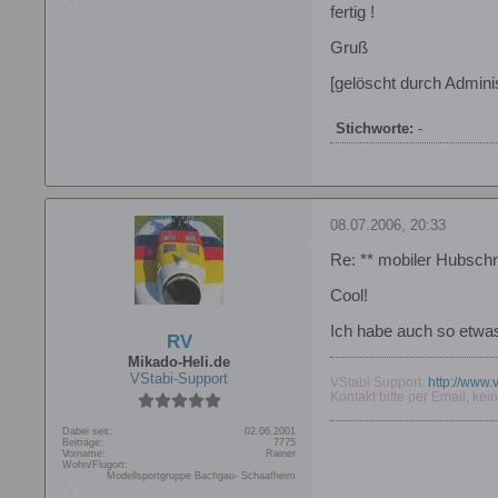
fertig !
Gruß
[gelöscht durch Adminis
Stichworte:
-
08.07.2006, 20:33
Re: ** mobiler Hubschr
Cool!
Ich habe auch so etwas,
RV
Mikado-Heli.de
VStabi-Support
VStabi Support:
http://www.
Kontakt bitte per Email, kei
Dabei seit:
02.06.2001
Beiträge:
7775
Vorname:
Rainer
Wohn/Flugort:
Modellsportgruppe Bachgau- Schaafheim