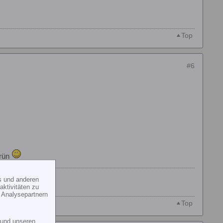
Top
#6
grün
s und anderen
ktivitäten zu
 Analysepartnern
Top
und unseren