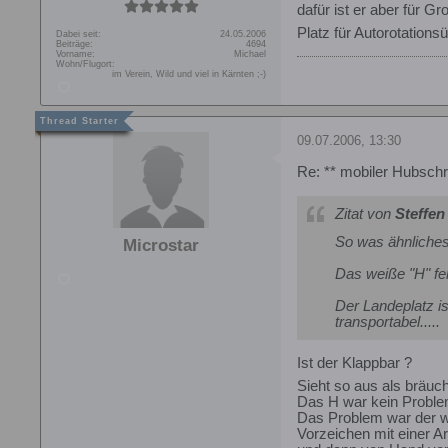
dafür ist er aber für G
Platz für Autorotation
Dabei seit:
24.05.2006
Beiträge:
4694
Vorname:
Michael
Wohn/Flugort:
im Verein, Wild und viel in Kärnten ;-)
09.07.2006, 13:30
Re: ** mobiler Hubschr
Zitat von
Steffen
So was ähnliches 
Microstar
Das weiße "H" fehl
Der Landeplatz is
transportabel.....
Ist der Klappbar ?
Sieht so aus als bräu
Das H war kein Problem
Das Problem war der we
Vorzeichen mit einer Art