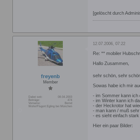
[gelöscht durch Adminis
12.07.2006, 07:22
Re: ** mobiler Hubschr
Hallo Zusammen,
sehr schön, sehr schön
freyenb
Member
Sowas habe ich mir auch
- im Sommer kann ich d
Dabei seit:
08.04.2003
- im Winter kann ich da
Beiträge:
474
Vorname:
Bernd
- der Heckrotor hat wi
Wohn/Flugort:
Egling bei München
- man kann / muß sehr
- es sieht einfach star
Hier ein paar Bilder: