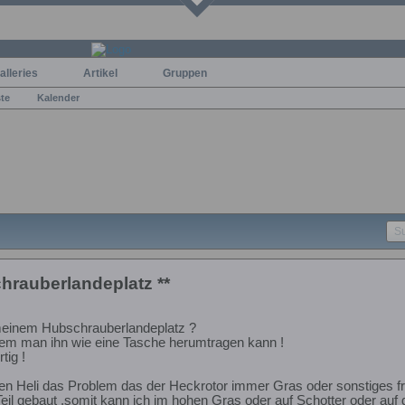
alleries
Artikel
Gruppen
ste
Kalender
hrauberlandeplatz **
 meinem Hubschrauberlandeplatz ?
 dem man ihn wie eine Tasche herumtragen kann !
tig !
en Heli das Problem das der Heckrotor immer Gras oder sonstiges fri
eil gebaut ,somit kann ich im hohen Gras oder auf Schotter oder a