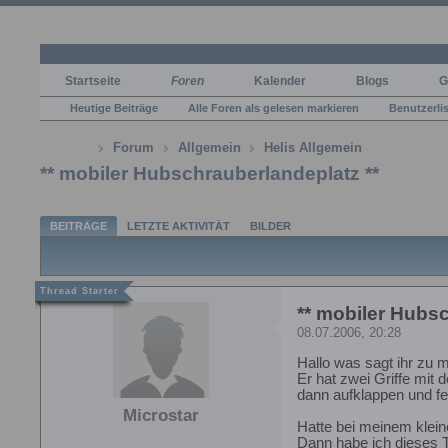
Startseite
Foren
Kalender
Blogs
G
Heutige Beiträge
Alle Foren als gelesen markieren
Benutzerli
Forum
Allgemein
Helis Allgemein
** mobiler Hubschrauberlandeplatz **
BEITRÄGE
LETZTE AKTIVITÄT
BILDER
** mobiler Hubsc
08.07.2006, 20:28
Hallo was sagt ihr zu
Er hat zwei Griffe mit
dann aufklappen und fer
Microstar
Hatte bei meinem klein
Dann habe ich dieses T