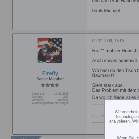
und dann von Hand vors
Gruß Michael
09.07.2006, 15:08
Re: ** mobiler Hubschr
Auch sowas habenwill
Wo hast du den Tisch 
Firefly
Baumarkt?
Senior Member
Sieht stark aus.
Das Problem mit dem G
Dabei seit:
10.01.2005
Da wo ich fliege ist e
Beiträge:
1581
Vorname:
Dominik
Wohn/Flugort:
Unterensingen
Wir verarbei
Logo 600, Goblin 700, Gob
Technologien
analysieren. Wi
Wenn Sie un