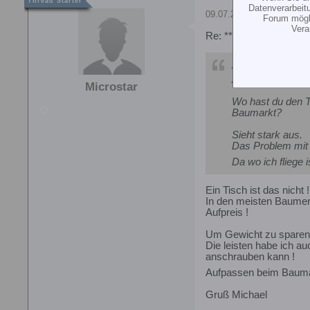
Datenverarbeit
09.07.2006, 18:24
Forum mögli
Vera
Re: ** mobiler Hubschr
Zitat von
Firefly
Auch sowas habe
Microstar
Wo hast du den T
Baumarkt?
Sieht stark aus.
Das Problem mit
Da wo ich fliege
Ein Tisch ist das nicht !
In den meisten Baumerk
Aufpreis !
Um Gewicht zu sparen si
Die leisten habe ich a
anschrauben kann !
Aufpassen beim Baumark
Gruß Michael