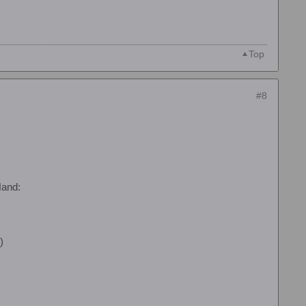
Top
#8
Hand:
)