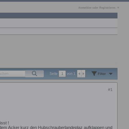
Anmelden oder Registrieren
Seite
von
1
Filter
#1
sst !
uf dem Acker kurz den Hubschrauberlandeplaz aufklappen und