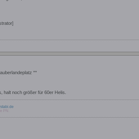
trator]
auberlandeplatz **
 halt noch größer für 60er Helis.
vstabi.de
ne PN.