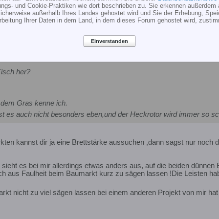
ungs- und Cookie-Praktiken wie dort beschrieben zu. Sie erkennen außerdem 
cherweise außerhalb Ihres Landes gehostet wird und Sie der Erhebung, Spe
rbeitung Ihrer Daten in dem Land, in dem dieses Forum gehostet wird, zusti
auberlandeplatz **
Einverstanden
nwill
isch her?
 dem Gras kenne ich.
 ist es auch nicht besonders eben,und der Heckrotor wird immer so 
ten kannst dir ja eine Brettstärke aussuchen ,dann sagst nur noch 
eht es bei mir allerdings etwas anders aus, auf die beiden dünnen Br
uch aus Faulheit beim Baumarkt kurz zu sägen lassen !Die Leisten hab
t nicht zu viel sägen lassen bei einem anderen Projekt von mir hat