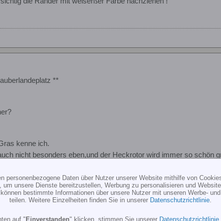
ichtig die Ränder mit weiserßer Farbe nachziehen !
auberlandeplatz **
her?
ras kenne ich.
s auch nicht besonders eben,und der Heckrotor wird immer so schön 
ten personenbezogene Daten über Nutzer unserer Website mithilfe von Cookie
lin 380 Buddy
, um unsere Dienste bereitzustellen, Werbung zu personalisieren und Websitea
r können bestimmte Informationen über unsere Nutzer mit unseren Werbe- und
teilen. Weitere Einzelheiten finden Sie in unserer
Datenschutzrichtlinie
.
ten auf "
Einverstanden
" klicken, stimmen Sie unserer
Datenschutzrichtlinie