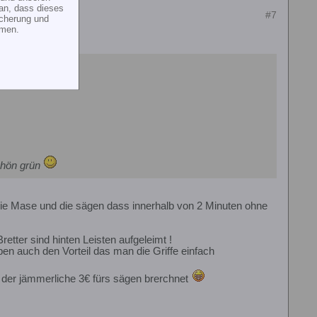
an, dass dieses
#7
icherung und
mmen.
schön grün
die Mase und die sägen dass innerhalb von 2 Minuten ohne
etter sind hinten Leisten aufgeleimt !
en auch den Vorteil das man die Griffe einfach
 der jämmerliche 3€ fürs sägen brerchnet