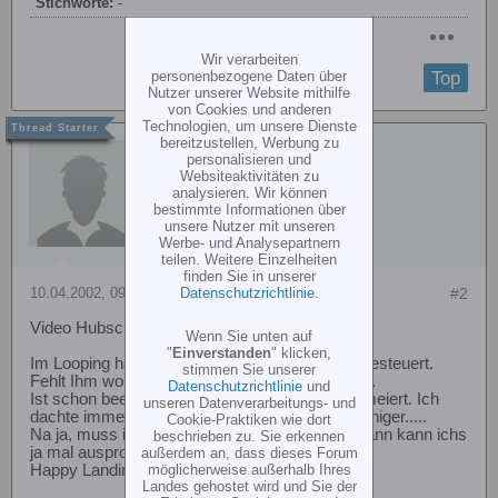
Stichworte:
-
Wir verarbeiten
Top
personenbezogene Daten über
Nutzer unserer Website mithilfe
von Cookies und anderen
Technologien, um unsere Dienste
bereitzustellen, Werbung zu
Gast
personalisieren und
Websiteaktivitäten zu
analysieren. Wir können
bestimmte Informationen über
unsere Nutzer mit unseren
Werbe- und Analysepartnern
teilen. Weitere Einzelheiten
finden Sie in unserer
10.04.2002, 09:22
#2
Datenschutzrichtlinie
.
Video Hubschrauberpiloten
Wenn Sie unten auf
"
Einverstanden
" klicken,
Im Looping hat er aber nicht negativ zwischengesteuert.
stimmen Sie unserer
Fehlt Ihm wohl die Gaskurve oder der Regler.....
Datenschutzrichtlinie
und
Ist schon beeindruckend, wie der am zyklik rumeiert. Ich
unseren Datenverarbeitungs- und
dachte immer, die grossen Hubis stehen viel ruhiger.....
Cookie-Praktiken wie dort
Na ja, muss ich wohl noch ein bissel sparen, dann kann ichs
beschrieben zu. Sie erkennen
ja mal ausprobieren.
außerdem an, dass dieses Forum
Happy Landings
möglicherweise außerhalb Ihres
Landes gehostet wird und Sie der