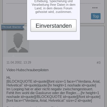
Erhebung, Speicherung und
Verarbeitung Ihrer Daten in dem
Land, in dem dieses Forum
gehostet wird, zustimmen.
Top
Einverstanden
mjustus
11.04.2002, 13:29
#3
Video Hubschrauberpiloten
Hi,
[BLOCKQUOTE id=quote][font size=1 face=\"Verdana, Arial,
Helvetica\" id=quote]quote:[hr height=1 noshade id=quote]
Im Looping hat er aber nicht negativ zwischengesteuert.
Fehlt Ihm wohl die Gaskurve oder der Regler.....[hr height=1
noshade id=quote][/BLOCKQUOTE id=quote][/font id=quote]
[font face=\"Verdana, Arial, Helvetica\" size=2 id=quote]