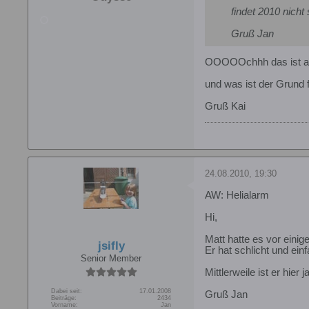
findet 2010 nicht s
Gruß Jan
OOOOOchhh das ist a
und was ist der Grund 
Gruß Kai
24.08.2010, 19:30
AW: Helialarm
Hi,
Matt hatte es vor einig
jsifly
Er hat schlicht und ein
Senior Member
Mittlerweile ist er hier 
Dabei seit:
17.01.2008
Gruß Jan
Beiträge:
2434
Vorname:
Jan