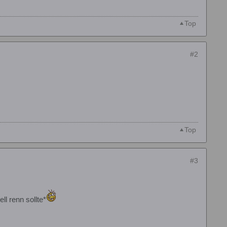
Top
#2
Top
#3
ll renn sollte*