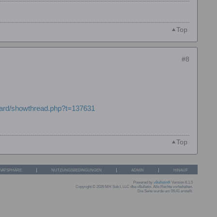
Top
#8
board/showthread.php?t=137631
Top
IVATSPHÄRE
NUTZUNGSBEDINGUNGEN
ADMIN
HINAUF
Powered by
vBulletin®
Version 6.1.5
Copyright © 2026 MH Sub I, LLC dba vBulletin. Alle Rechte vorbehalten.
Die Seite wurde um 06:41 erstellt.