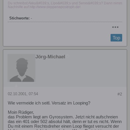
Du schreibst Akku&#039;s, Lipo&#039;s und Servo&#039;s? Dann nimm
Nachhilfe auf http://www.deppenapostroph.de!
Stichworte:
-
Top
Jörg-Michael
02.10.2001, 07:54
#2
Wie vermeide ich seitl. Versatz im Looping?
Moin Rüdiger,
das Problem liegt am Gyrosystem. Jetzt nicht aufschreien
das ein 401 oder 502 absolut hält, denn er tut es nicht. Wenn
Du mit einem Rechtsdreher einen Loop fliegst versucht der