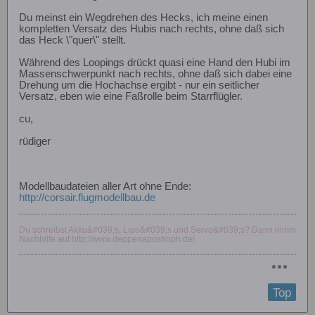
Du meinst ein Wegdrehen des Hecks, ich meine einen
kompletten Versatz des Hubis nach rechts, ohne daß sich
das Heck \"quer\" stellt.
Während des Loopings drückt quasi eine Hand den Hubi im
Massenschwerpunkt nach rechts, ohne daß sich dabei eine
Drehung um die Hochachse ergibt - nur ein seitlicher
Versatz, eben wie eine Faßrolle beim Starrflügler.
cu,
rüdiger
Modellbaudateien aller Art ohne Ende:
http://corsair.flugmodellbau.de
Du schreibst Akku&#039;s, Lipo&#039;s und Servo&#039;s? Dann nimm
Nachhilfe auf http://www.deppenapostroph.de!
Top