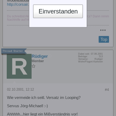
Modellbaudateien aller Art ohne Ende:
http://corsair.flugmodellbau.de
Einverstanden
Du schreibst Akku&#039;s, Lipo&#039;s und Servo&#039;s? Dann nimm
Nachhilfe auf http://www.deppenapostroph.de!
Top
Dabei seit:
07.06.2001
Rüdiger
Beiträge:
513
Vorname:
Rüdiger
Member
Wohn/Flugort:
Karlstein
02.10.2001, 12:12
#4
Wie vermeide ich seitl. Versatz im Looping?
Servus Jörg-Michael! :-)
Ahhhhh...hier liegt ein Mißverständnis vor!