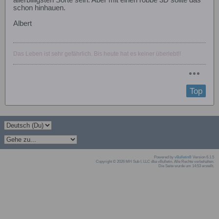
allerbilligsten Sorte sein. Aber mit einen robbe 3D sollte das
schon hinhauen.
Albert
Das Leben ist sehr gefährlich. Bis heute hat es keiner überlebt!!
Top
Powered by
vBulletin®
Version 6.1.5
Copyright © 2026 MH Sub I, LLC dba vBulletin. Alle Rechte vorbehalten.
Die Seite wurde um 14:53 erstellt.