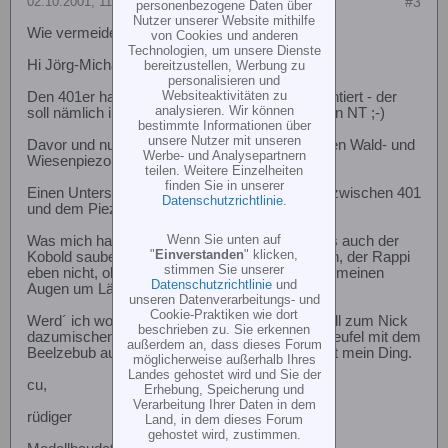
02.10.2001, 11:00
#3
personenbezogene Daten über
Nutzer unserer Website mithilfe
Wie vermeide ich seitl. Versatz im Looping?
von Cookies und anderen
Technologien, um unsere Dienste
Hi Jörg-Michael! :-)
bereitzustellen, Werbung zu
personalisieren und
Websiteaktivitäten zu
Den 401er hatte ich nur kurz zum Antesten montiert - der
analysieren. Wir können
soll nämlich in den hoffentlich bald ausgelieferten NT ;-)
bestimmte Informationen über
unsere Nutzer mit unseren
Davor und nun jetzt wieder hab ich einen simplen Wald- und
Werbe- und Analysepartnern
Wiesenpiezo drin.
teilen. Weitere Einzelheiten
finden Sie in unserer
Einen Unterschied in Bezug auf mein Problem zwischen 401
Datenschutzrichtlinie
.
und dem Piezo hab ich nicht bemerkt.
Wenn Sie unten auf
Was mich halt stört, ist, daß sowohl der foxy als auch der
"
Einverstanden
" klicken,
Kobold saubere Loopings ohne Korrektur fliegen, der Rappi
stimmen Sie unserer
eben nicht, obwohl die Mechanik des Rappis in meinen
Datenschutzrichtlinie
und
Augen um Längen besser ist.
unseren Datenverarbeitungs- und
Cookie-Praktiken wie dort
Werd´ ich wohl mal testweise ein wenig Linksroll zum Nick
beschrieben zu. Sie erkennen
dazumischen...davor grausts mir schon...den Teufel mit dem
außerdem an, dass dieses Forum
Beelzebub auszutreiben ist normalerweise nicht mein Ding.
möglicherweise außerhalb Ihres
Landes gehostet wird und Sie der
cu,
Erhebung, Speicherung und
Verarbeitung Ihrer Daten in dem
rüdiger
Land, in dem dieses Forum
gehostet wird, zustimmen.