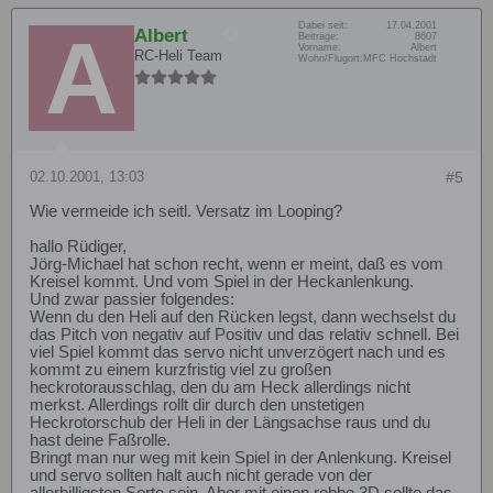
Dabei seit:
17.04.2001
Albert
Beiträge:
8607
Vorname:
Albert
RC-Heli Team
Wohn/Flugort:
MFC Hochstadt
02.10.2001, 13:03
#5
Wie vermeide ich seitl. Versatz im Looping?
hallo Rüdiger,
Jörg-Michael hat schon recht, wenn er meint, daß es vom
Kreisel kommt. Und vom Spiel in der Heckanlenkung.
Und zwar passier folgendes:
Wenn du den Heli auf den Rücken legst, dann wechselst du
das Pitch von negativ auf Positiv und das relativ schnell. Bei
viel Spiel kommt das servo nicht unverzögert nach und es
kommt zu einem kurzfristig viel zu großen
heckrotorausschlag, den du am Heck allerdings nicht
merkst. Allerdings rollt dir durch den unstetigen
Heckrotorschub der Heli in der Längsachse raus und du
hast deine Faßrolle.
Bringt man nur weg mit kein Spiel in der Anlenkung. Kreisel
und servo sollten halt auch nicht gerade von der