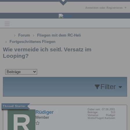
Anmelden oder Registrieren
Forum
Fliegen mit dem RC-Heli
Fortgeschrittenes Fliegen
Wie vermeide ich seitl. Versatz im
Looping?
Filter
Dabei seit:
07.06.2001
Rüdiger
Beiträge:
513
Vorname:
Rüdiger
Member
Wohn/Flugort:
Karlstein