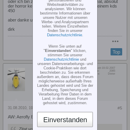
personalisieren und
oder ich bin zu dumm. egal ob idle up oder normal, absolut
Websiteaktivitäten zu
der horror kenn ich weder vom belt noch von meinem kds
analysieren. Wir können
450
bestimmte Informationen über
unsere Nutzer mit unseren
aber danke und schöne grüße
Werbe- und Analysepartnern
teilen. Weitere Einzelheiten
dirk
finden Sie in unserer
Datenschutzrichtlinie
.
Wenn Sie unten auf
"
Einverstanden
" klicken,
Top
stimmen Sie unserer
Datenschutzrichtlinie
und
unseren Datenverarbeitungs- und
Cookie-Praktiken wie dort
Dabei seit:
19.02.2007
Vulcano
Beiträge:
2085
beschrieben zu. Sie erkennen
Vorname:
Dieter
Senior Member
außerdem an, dass dieses Forum
möglicherweise außerhalb Ihres
Landes gehostet wird und Sie der
Erhebung, Speicherung und
Verarbeitung Ihrer Daten in dem
Land, in dem dieses Forum
gehostet wird, zustimmen.
31.08.2010, 19:36
#5
AW: Aerofly Einstellung
Einverstanden
Zitat von
jolly