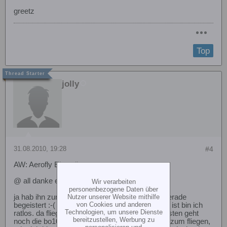
greetz
Top
jolly
31.08.2010, 19:28
#4
AW: Aerofly Einstellung
@ all danke erstmal
Wir verarbeiten
personenbezogene Daten über
ja hab ihn zum laufen gebracht. naja bin nicht gerade
Nutzer unserer Website mithilfe
von Cookies und anderen
begeistert :-( also wenn das wirklich Flugphysik ist bin ich
Technologien, um unsere Dienste
ratlos. da fliegt ja mein belt noch besser. am besten geht
bereitzustellen, Werbung zu
noch die bo105, aber heli60 threedee sind nicht zum fliegen,