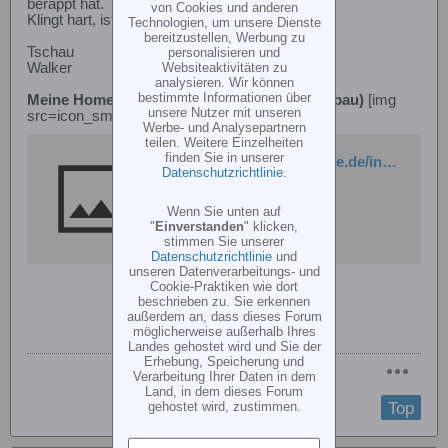
berappt hat.
von Cookies und anderen
Klingt hart, ist aber so.....
Technologien, um unsere Dienste
bereitzustellen, Werbung zu
Tschau
personalisieren und
Websiteaktivitäten zu
Walker
analysieren. Wir können
bestimmte Informationen über
Meine Homepage: (Schwerpunkt RC-Modellbau)
[img
unsere Nutzer mit unseren
src=icon_smile.gif border=0 align=middle]
Werbe- und Analysepartnern
teilen. Weitere Einzelheiten
finden Sie in unserer
http://markus.xx.bei.t-online.de/index.html
Datenschutzrichtlinie
.
Wenn Sie unten auf
"
Einverstanden
" klicken,
stimmen Sie unserer
Datenschutzrichtlinie
und
unseren Datenverarbeitungs- und
Cookie-Praktiken wie dort
beschrieben zu. Sie erkennen
außerdem an, dass dieses Forum
möglicherweise außerhalb Ihres
Landes gehostet wird und Sie der
Erhebung, Speicherung und
Verarbeitung Ihrer Daten in dem
Land, in dem dieses Forum
Top
gehostet wird, zustimmen.