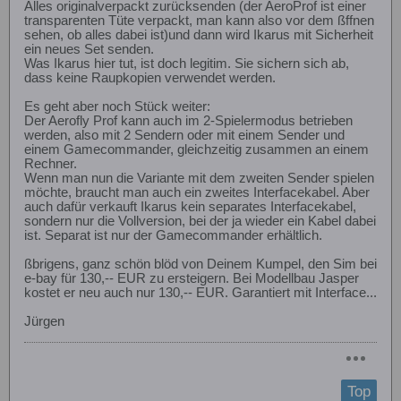
Alles originalverpackt zurücksenden (der AeroProf ist einer
transparenten Tüte verpackt, man kann also vor dem ßffnen
sehen, ob alles dabei ist)und dann wird Ikarus mit Sicherheit
ein neues Set senden.
Was Ikarus hier tut, ist doch legitim. Sie sichern sich ab,
dass keine Raupkopien verwendet werden.
Es geht aber noch Stück weiter:
Der Aerofly Prof kann auch im 2-Spielermodus betrieben
werden, also mit 2 Sendern oder mit einem Sender und
einem Gamecommander, gleichzeitig zusammen an einem
Rechner.
Wenn man nun die Variante mit dem zweiten Sender spielen
möchte, braucht man auch ein zweites Interfacekabel. Aber
auch dafür verkauft Ikarus kein separates Interfacekabel,
sondern nur die Vollversion, bei der ja wieder ein Kabel dabei
ist. Separat ist nur der Gamecommander erhältlich.
ßbrigens, ganz schön blöd von Deinem Kumpel, den Sim bei
e-bay für 130,-- EUR zu ersteigern. Bei Modellbau Jasper
kostet er neu auch nur 130,-- EUR. Garantiert mit Interface...
Jürgen
Top