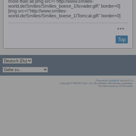
more than all [img src=\"http://www.smilies-
world.de/Smilies/Smilies_boese_1/lsvader.gif\" border=0]
[img src=\"http://www.smilies-
world.de/Smilies/Smilies_boese_1/Tomcat.gif\" border=0]
Top
Powered by
vBulletin®
Version 6.1.5
Copyright © 2026 MH Sub I, LLC dba vBulletin. Alle Rechte vorbehalten.
Die Seite wurde um 07:16 erstellt.