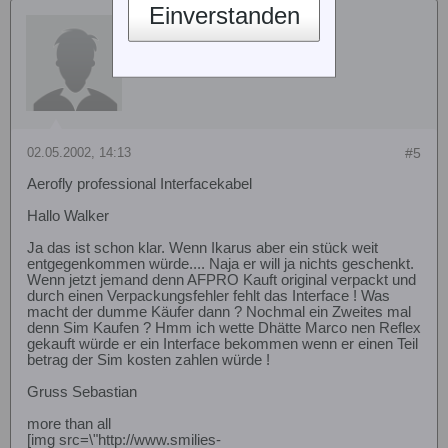
Einverstanden
Gast
02.05.2002, 14:13
#5
Aerofly professional Interfacekabel
Hallo Walker
Ja das ist schon klar. Wenn Ikarus aber ein stück weit
entgegenkommen würde.... Naja er will ja nichts geschenkt.
Wenn jetzt jemand denn AFPRO Kauft original verpackt und
durch einen Verpackungsfehler fehlt das Interface ! Was
macht der dumme Käufer dann ? Nochmal ein Zweites mal
denn Sim Kaufen ? Hmm ich wette Dhätte Marco nen Reflex
gekauft würde er ein Interface bekommen wenn er einen Teil
betrag der Sim kosten zahlen würde !
Gruss Sebastian
more than all
[img src=\"http://www.smilies-