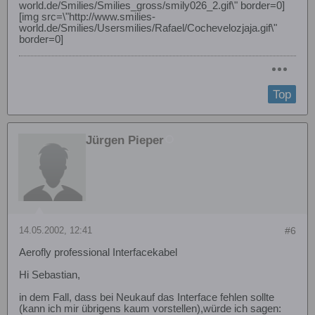
world.de/Smilies/Smilies_gross/smily026_2.gif\" border=0]
[img src=\"http://www.smilies-
world.de/Smilies/Usersmilies/Rafael/Cochevelozjaja.gif\"
border=0]
Top
Jürgen Pieper
14.05.2002, 12:41
#6
Aerofly professional Interfacekabel
Hi Sebastian,
in dem Fall, dass bei Neukauf das Interface fehlen sollte
(kann ich mir übrigens kaum vorstellen),würde ich sagen: