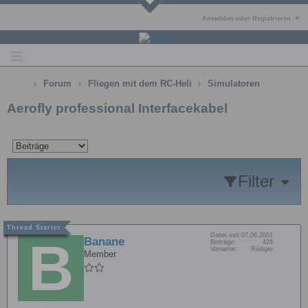
Anmelden oder Registrieren
Forum
Fliegen mit dem RC-Heli
Simulatoren
Aerofly professional Interfacekabel
Filter
Dabei seit:
07.06.2001
Banane
Beiträge:
426
Vorname:
Rüdiger
Member