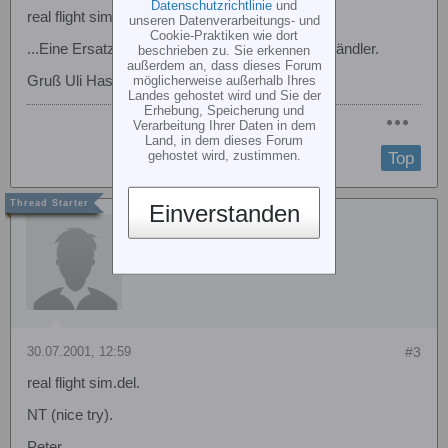
Datenschutzrichtlinie
und
real flight sim.del.
unseren Datenverarbeitungs- und
Cookie-Praktiken wie dort
...Eine Ersatz CD bekommst Du über Deinen Händler.
beschrieben zu. Sie erkennen
außerdem an, dass dieses Forum
Gruß Uli Haslinde
möglicherweise außerhalb Ihres
Landes gehostet wird und Sie der
Erhebung, Speicherung und
Verarbeitung Ihrer Daten in dem
Land, in dem dieses Forum
gehostet wird, zustimmen.
Top
Einverstanden
H. Peter Lienhardt
30.07.2001, 12:59
#3
real flight sim.del.
NT (nice try).
Peter