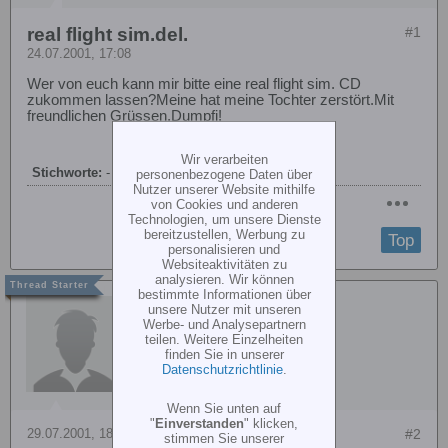
real flight sim.del.
#1
24.07.2001, 17:08
Wer von euch kann mir bitte eine real flight sim. CD
zukommen lassen?Meine hat meine Tochter zerstört.Mit
freundlichen Grüssen,Dumpfi!
Wir verarbeiten
Stichworte:
-
personenbezogene Daten über
Nutzer unserer Website mithilfe
von Cookies und anderen
Technologien, um unsere Dienste
bereitzustellen, Werbung zu
Top
personalisieren und
Websiteaktivitäten zu
analysieren. Wir können
bestimmte Informationen über
Uli Haslinde
unsere Nutzer mit unseren
Werbe- und Analysepartnern
teilen. Weitere Einzelheiten
finden Sie in unserer
Datenschutzrichtlinie
.
Wenn Sie unten auf
"
Einverstanden
" klicken,
29.07.2001, 18:13
#2
stimmen Sie unserer