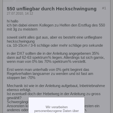
550 unfliegbar durch Heckschwingung
#1
27.07.2010, 14:12
hi hallo
ich bin dabei einem Kollegen zu Helfen den Erstflug des 550
mit 3g zu meistern
soweit sieht alles gut aus, aber es besteht eine unfliegbare
heckschwingung
ca. 10-15cm / 3-6 schläge oder mehr schläge pro sekunde
in der DX7 sollten die in der Anleitung angegebenen 35%
dann auf 62-63 spektrum% liegen. Allerdings tut sich garnix,
wenn man von 0% bis 70% spektrum% verstellt.
Erst wenn man unterhalb von 0% geht beginnt das
Regelverhalten langsamer zu werden und ist fast am
stoppen bei -70%
Mechanik ist wie in der Anleitung aufgebaut, Inbetriebnahme
ebenso erfolgt.
Ist eventuell doch der Hebelweg in der Anleitung zu gross
gewählt?
Schwergängig ist nix.
Ansonsten könnt man höchstens nur nochmal testen ein
Wir verarbeiten
anderes oder doppeltes Klebepad zu verwenden.
personenbezogene Daten über