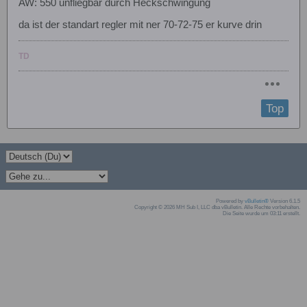
AW: 550 unfliegbar durch Heckschwingung
da ist der standart regler mit ner 70-72-75 er kurve drin
TD
Top
Powered by
vBulletin®
Version 6.1.5
Copyright © 2026 MH Sub I, LLC dba vBulletin. Alle Rechte vorbehalten.
Die Seite wurde um 03:11 erstellt.