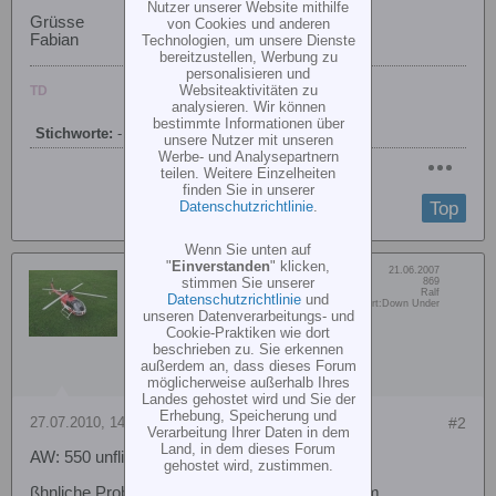
Nutzer unserer Website mithilfe
Grüsse
von Cookies und anderen
Fabian
Technologien, um unsere Dienste
bereitzustellen, Werbung zu
personalisieren und
Websiteaktivitäten zu
TD
analysieren. Wir können
bestimmte Informationen über
Stichworte:
-
unsere Nutzer mit unseren
Werbe- und Analysepartnern
teilen. Weitere Einzelheiten
finden Sie in unserer
Top
Datenschutzrichtlinie
.
Wenn Sie unten auf
"
Einverstanden
" klicken,
Dabei seit:
21.06.2007
ralfio
stimmen Sie unserer
Beiträge:
869
Vorname:
Ralf
Datenschutzrichtlinie
und
Member
Wohn/Flugort:
Down Under
unseren Datenverarbeitungs- und
Cookie-Praktiken wie dort
beschrieben zu. Sie erkennen
außerdem an, dass dieses Forum
möglicherweise außerhalb Ihres
Landes gehostet wird und Sie der
Erhebung, Speicherung und
27.07.2010, 14:52
#2
Verarbeitung Ihrer Daten in dem
Land, in dem dieses Forum
AW: 550 unfliegbar durch Heckschwingung
gehostet wird, zustimmen.
ßhnliche Probleme lagen bei Vereinskollegen am