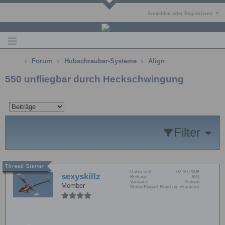
Anmelden oder Registrieren
Forum
Hubschrauber-Systeme
Align
550 unfliegbar durch Heckschwingung
Filter
Dabei seit:
02.09.2008
sexyskillz
Beiträge:
883
Vorname:
Fabian
Member
Wohn/Flugort:
Rund um Frankfurt