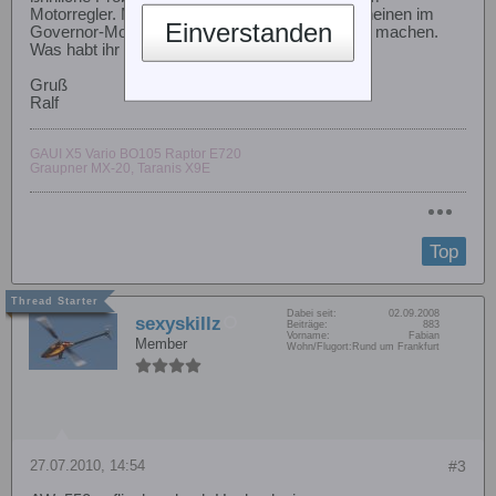
Motorregler. Manche von den Align-Reglern scheinen im
Einverstanden
Governor-Modus den Heli nahezu unfliegbar zu machen.
Was habt ihr für einen Regler eingebaut?
Gruß
Ralf
GAUI X5 Vario BO105 Raptor E720
Graupner MX-20, Taranis X9E
Top
Dabei seit:
02.09.2008
sexyskillz
Beiträge:
883
Vorname:
Fabian
Member
Wohn/Flugort:
Rund um Frankfurt
27.07.2010, 14:54
#3