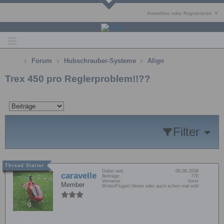
Anmelden oder Registrieren
Forum
Hubschrauber-Systeme
Align
Trex 450 pro Reglerproblem!!??
Filter
Dabei seit:
09.08.2008
caravelle
Beiträge:
770
Vorname:
horst
Member
Wohn/Flugort:
Verein oder auch schon mal wild