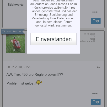
beschrieben zu. Sie erkennen
außerdem an, dass dieses Forum
Stichworte:
-
möglicherweise außerhalb Ihres
Landes gehostet wird und Sie der
Erhebung, Speicherung und
Verarbeitung Ihrer Daten in dem
Top
Land, in dem dieses Forum
gehostet wird, zustimmen.
Dabei seit:
09.08.2008
caravelle
Beiträge:
770
Einverstanden
Vorname:
horst
Member
Wohn/Flugort:
Verein oder auch schon mal wild
28.07.2010, 21:20
#2
AW: Trex 450 pro Reglerproblem!!??
Problem ist gelöst!!
Top