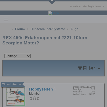
Anmelden oder Registrieren
Forum
Hubschrauber-Systeme
Align
REX 450s Erfahrungen mit 2221-10turn
Scorpion Motor?
Filter
Dabei seit:
27.10.2008
Hobbyseiten
Beiträge:
323
Vorname:
Dirk
Member
Wohn/Flugort:
NRW