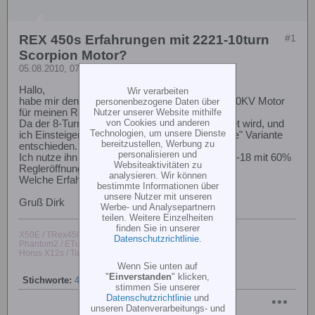
REX 450s Erfahrungen mit 2221-10turn
#1
Scorpion Motor?
05.08.2010, 07:12
Hallo,
Wir verarbeiten
habe mir den Scorpion V2 HK2221 10-Turn 3000KV Motor
personenbezogene Daten über
Nutzer unserer Website mithilfe
für meinen Rex 450s FBL gekauft.
von Cookies und anderen
Da der 8-Turn Motor als Powermotor bezeichnet wird, und
Technologien, um unsere Dienste
ich Einsteiger bin, hab ich mich für die "zahmere" Variante
bereitzustellen, Werbung zu
entschieden.
personalisieren und
Ich nutze ihn jetzt mit 13er Ritzel und Jazz 40-6-18 mit 60%
Websiteaktivitäten zu
Regleröffnung auf Idle1.
analysieren. Wir können
Welche Erfahrungen / Setups habt Ihr?
bestimmte Informationen über
unsere Nutzer mit unseren
Gruß Dirk
Werbe- und Analysepartnern
teilen. Weitere Einzelheiten
finden Sie in unserer
X50E / TRex450 ProV2
Datenschutzrichtlinie
.
Phantom2 / ETurbine / ZMR250
Horus X12s / Taranis X9E / T8FG /
Wenn Sie unten auf
"
Einverstanden
" klicken,
Stichworte:
450
,
motor
,
rex
,
scorpion
,
setup
stimmen Sie unserer
Datenschutzrichtlinie
und
unseren Datenverarbeitungs- und