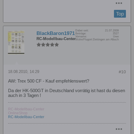
Top
Dabei seit:
21.07.2009
BlackBaron1971
Beiträge:
3527
Vorname:
Uwe
RC-Modellbau-Center
Wohn/Flugort:
Dettingen am Albuch
18.08.2010, 14:29
#10
AW: Trex 500 CF - Kauf empfehlenswert?
Da der HK-500GT in Deutschland vorrätig ist hast du diesen
auch in 3 Tagen !
RC-Modellbau-Center
OnlineShop
RC-Modellbau-Center