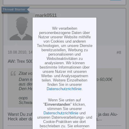
mark0511
Wir verarbeiten
personenbezogene Daten über
Nutzer unserer Website mithilfe
von Cookies und anderen
Technologien, um unsere Dienste
bereitzustellen, Werbung zu
18.08.2010, 14:28
#8
personalisieren und
Websiteaktivitäten zu
AW: Trex 500 CF - Kauf empfehlenswert?
analysieren. Wir können
bestimmte Informationen über
unsere Nutzer mit unseren
Zitat von
georg54
Werbe- und Analysepartnern
Dann nimm doch lieber den
Heli
. für knapp 60,00€
teilen. Weitere Einzelheiten
aus dem DE-Warehouse.
finden Sie in unserer
Den Heli habe ich selber.
Datenschutzrichtlinie
.
oops
Wenn Sie unten auf
Schwarzer Baron war schneller
"
Einverstanden
" klicken,
stimmen Sie unserer
Datenschutzrichtlinie
und
Warst Du zufrieden? der einzige Unterschied ist ja das Alu-
unseren Datenverarbeitungs- und
Heck aber das ist ja nicht wirklich soooo wichtig,...
Cookie-Praktiken wie dort
beschrieben zu. Sie erkennen