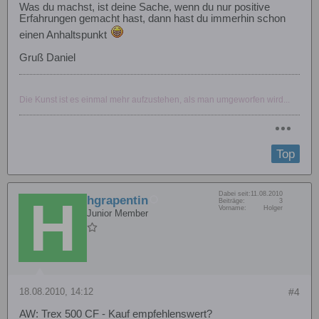
Was du machst, ist deine Sache, wenn du nur positive
Erfahrungen gemacht hast, dann hast du immerhin schon
einen Anhaltspunkt
Gruß Daniel
Die Kunst ist es einmal mehr aufzustehen, als man umgeworfen wird...
Top
Dabei seit:
11.08.2010
hgrapentin
Beiträge:
3
Vorname:
Holger
Junior Member
18.08.2010, 14:12
#4
AW: Trex 500 CF - Kauf empfehlenswert?