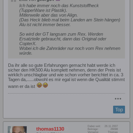
Ich habe immer noch das Kunststoffheck
(TupperWare ist Plastik).
Mitlerweile aber das von Align.
(Das Heck blieb mal beim Landen am Stein hängen)
Alu ist nicht immer besser.
So wird der GT langsam zum Rex. Werden
Ersatzteile gebraucht, dann das Original oder
CopterX.
Wobei ich die Zahnräder nur noch vom Rex nehmen
würde.
Da ihr alle so gute Erfahrungen gemacht habt werde ich
sicher den HK500 Alu komplett nehmen, denn der Preis ist
wirklich unschlagbar und wie schon vorher berichtet in ca. 3
Tagen da,......obwohl es mir egal ist wenn die Qualität stimmt
wann er da ist
Top
Dabei seit:
26.11.2007
thomas1130
Beiträge:
26098
Vorname:
Thomas