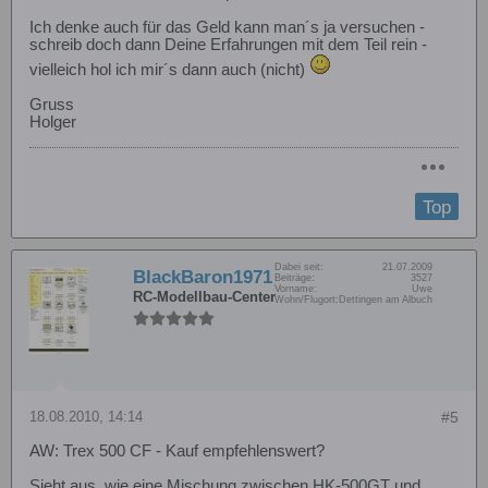
Ich denke auch für das Geld kann man´s ja versuchen -
schreib doch dann Deine Erfahrungen mit dem Teil rein -
vielleich hol ich mir´s dann auch (nicht)
Gruss
Holger
Top
Dabei seit:
21.07.2009
BlackBaron1971
Beiträge:
3527
Vorname:
Uwe
RC-Modellbau-Center
Wohn/Flugort:
Dettingen am Albuch
18.08.2010, 14:14
#5
AW: Trex 500 CF - Kauf empfehlenswert?
Sieht aus, wie eine Mischung zwischen HK-500GT und