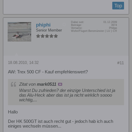
Top
Dabei seit:
01.12.2009
phiphi
Beiträge:
3974
Vorname:
Philipp
Senior Member
Wohn/Flugort:
Beromünster ( LU ) CH
18.08.2010, 14:32
#11
AW: Trex 500 CF - Kauf empfehlenswert?
Zitat von
mark0511
Warst Du zufrieden? der einzige Unterschied ist ja
das Alu-Heck aber das ist ja nicht wirklich soooo
wichtig,...
Hallo
Der HK 500GT ist auch recht gut - jedoch hab ich auch
einiges wechseln müssen...