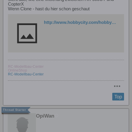
CopterX
Wenn Clone - hast du hier schon geschaut
http://www.hobbycity.com/hobbycity/store/uh_viewItem.asp?idProduct=13080
RC-Modellbau-Center
OnlineShop
RC-Modellbau-Center
Top
OpiWan